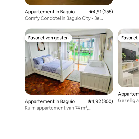
Appartement in Baguio
Gemiddelde beoordeling
4,91 (255)
Comfy Condotel in Baguio City - 3e
verdieping
Favoriet van gasten
Favoriet
Favoriet van gasten
Favoriet
Appartem
Gezellig
Appartement in Baguio
Gemiddelde beoordeling 
4,92 (300)
in de buu
Ruim appartement van 74 m²,
2T/badkamer in de buurt van
BurnhamPark