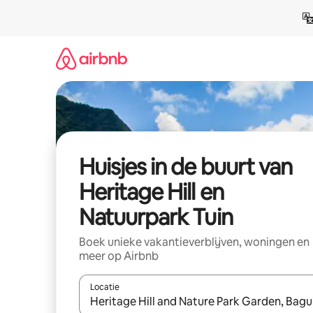
Ga
direct
naar
inhoud
Huisjes in de buurt van
Heritage Hill en
Natuurpark Tuin
Boek unieke vakantieverblijven, woningen en
meer op Airbnb
Locatie
Wanneer er suggesties beschikbaar zijn, maak je 