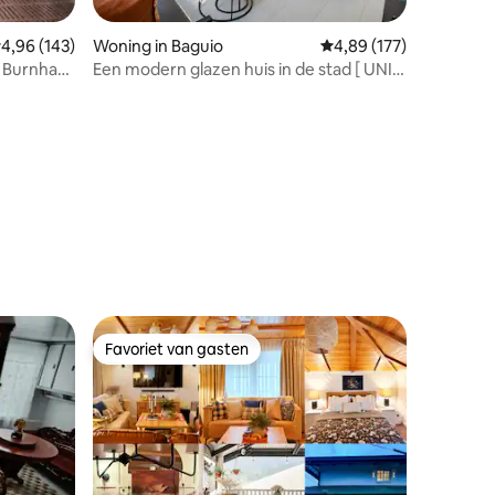
emiddelde beoordeling van 4,96 uit 5, 143 recensies
4,96 (143)
Woning in Baguio
Gemiddelde beoordeling
4,89 (177)
an Burnham
Een modern glazen huis in de stad [ UNIT
D
B ]
ecensies
Favoriet van gasten
Favoriet van gasten