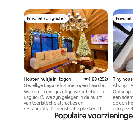
Favoriet van gasten
Favoriet
Favoriet van gasten
Favoriet
Houten huisje in Itogon
Gemiddelde beoordeling 
4,88 (252)
Tiny hous
Gezellige Baguio-hut met open haard en
Abong 1 
uitzicht op de bergen
uitzicht
Welkom in ons gezellige vakantiehuis in
Ontsnap 
Baguio. 😊 We zijn gelegen in de buurt
een adem
van toeristische attracties en
op een he
restaurants. 🚩Toeristische plekken The
een gezel
Populaire voorzieningen
Mansion 5 minuten rijden 🚗 Wright Park
terwijl z
5 minuten rijden 🚗 Mines View Park 5
panoramis
minuten rijden 🚗 Botanische tuin op 8
eigen toi
minuten afstand 🚗 SM Baguio 20
is perfect