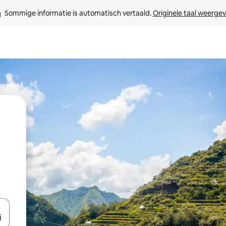
Sommige informatie is automatisch vertaald. 
Originele taal weerge
een keuze met je de pijltjestoetsen omhoog en omlaag, óf door te tik