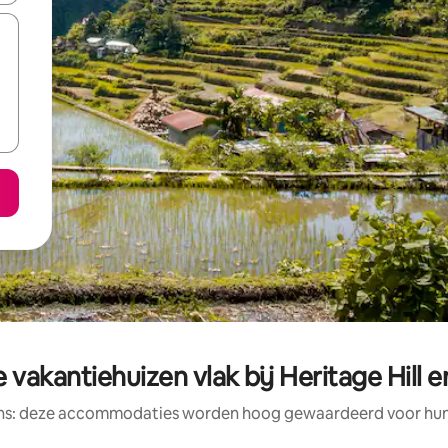
vakantiehuizen vlak bij Heritage Hill 
ens: deze accommodaties worden hoog gewaardeerd voor hun l