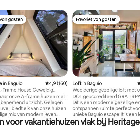
 van gasten
Favoriet van gasten
 van gasten
Favoriet van gasten
van 4,88 uit 5, 252 recensies
e in Baguio
Gemiddelde beoordeling van 4,9 uit 5, 160 r
4,9 (160)
Loft in Baguio
G
A-Frame House Geweldig
Weelderige gezellige loft met u
het balkon en snelle wifi
naar onze A-frame huizen met
DOT geaccrediteerd GRATIS P
benemend uitzicht. Gelegen
Dit is een moderne,gezellige e
uvel, biedt elk van onze huizen
ontspannen ruimte perfect vo
lige mix van modern leven
unieke Baguio escape.It 's een l
 voor vakantiehuizen vlak bij Heritage
e wakker worden met een
appartement met een balkon da
ch uitzicht. Elke unit heeft een
ontworpen voor verantwoordel
let en badkamer. Het eigen dek
gasten op een budget; koppels 
 voor koffie of sterrenkijken.
groep familie/vrienden.Het is 