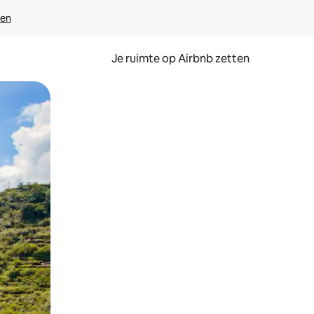
ven
Je ruimte op Airbnb zetten
ken of swipen.