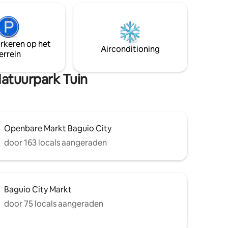
het is
volwassen gasten comfortabel
eningen.De
meenemen. Eventuele extra gasten
etje van
moeten vooraf op de hoogte zijn. Dit is
roen. 🌲🌲
om het comfort en genot van onze
arkeren op het
idences,
gasten te waarborgen. De
Airconditioning
errein
-10
accommodatie beschikt over een kas,
centrum🚘
waarin je kunt zitten en genieten van de
koude lucht van Baguio.
Natuurpark Tuin
Openbare Markt Baguio City
door 163 locals aangeraden
Baguio City Markt
door 75 locals aangeraden