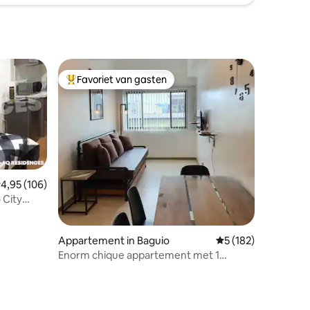
Favoriet van gasten
Topfavoriet van gasten
emiddelde beoordeling van 4,95 uit 5, 106 recensies
4,95 (106)
 City
ecensies
Appartement in Baguio
Gemiddelde beoordel
5 (182)
Enorm chique appartement met 1
slaapkamer en balkon in de buurt van
Session Rd