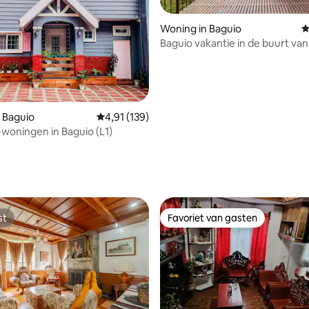
Woning in Baguio
G
Baguio vakantie in de buurt v
& SM - PUNT GEACCREDITEER
 Baguio
Gemiddelde beoordeling van 4,91 uit 5, 139 r
4,91 (139)
woningen in Baguio (L1)
ling van 5 uit 5, 10 recensies
st
Favoriet van gasten
st
Favoriet van gasten