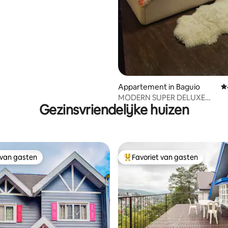
Appartement in Baguio
G
MODERN SUPER DELUXE
Gezinsvriendelijke huizen
APPARTEMENT/CHADI'S PLEK
 van gasten
Favoriet van gasten
 van gasten
Topfavoriet van gasten