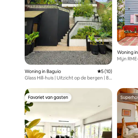
Woning in
Mijn RME-
Woning in Baguio
Gemiddelde beoorde
5 (10)
Glass Hill-huis | Uitzicht op de bergen | 8
minuten naar de stad
Favoriet van gasten
Superho
Favoriet van gasten
Superho