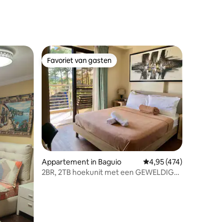
Favoriet van gasten
Favoriet van gasten
ecensies
Appartement in Baguio
Gemiddelde beoordeling
4,95 (474)
2BR, 2TB hoekunit met een GEWELDIG
uitzicht op de bergen