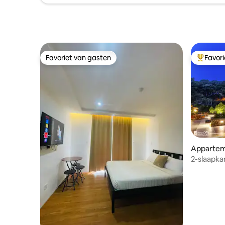
Favoriet van gasten
Favor
Favoriet van gasten
Topfavor
Appartem
2-slaapka
parkeerge
Video