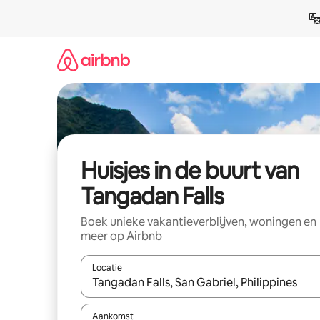
Ga
direct
naar
inhoud
Huisjes in de buurt van
Tangadan Falls
Boek unieke vakantieverblijven, woningen en
meer op Airbnb
Locatie
Wanneer er suggesties beschikbaar zijn, maak je 
Aankomst