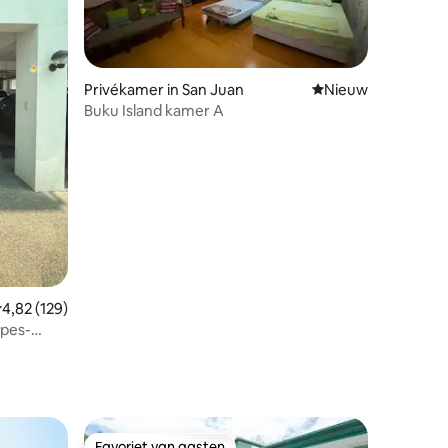
Privékamer in San Juan
Nieuwe accommoda
Nieuw
Buku Island kamer A
recensies
emiddelde beoordeling van 4,82 uit 5, 129 recensies
4,82 (129)
apes-
Favoriet van gasten