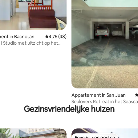
ent in Bacnotan
Gemiddelde beoordeling van 4,75 uit 5, 48 
4,75 (48)
van 4,94 uit 5, 209 recensies
| Studio met uitzicht op het
e verdieping
Appartement in San Juan
G
Sealovers Retreat in het Seasc
Gezinsvriendelijke huizen
gebouw.
st
Favoriet van gasten