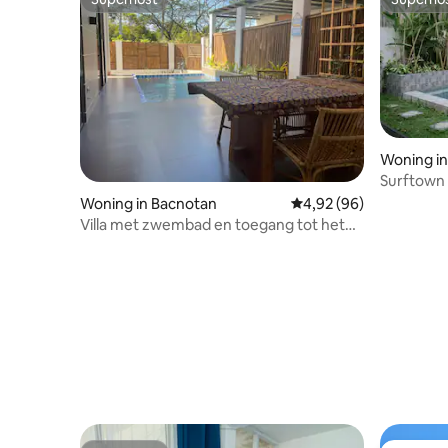
Superhost
Superho
Woning in
Surftown 
buurt van
Woning in Bacnotan
Gemiddelde beoordeling
4,92 (96)
Villa met zwembad en toegang tot het
strand voor 7, alleen volwassenen