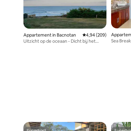
Appartem
Appartement in Bacnotan
Gemiddelde beoordeling 
4,94 (209)
Sea Break 
Uitzicht op de oceaan - Dicht bij het
strand | 3
strand - 2e verdieping
Superhost
Superho