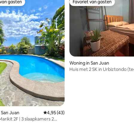
 van gasten
Favoriet van gasten
 van gasten
Favoriet van gasten
Woning in San Juan
Huis met 2 SK in Urbiztondo (t
El Union)
 van 4,87 uit 5, 119 recensies
 San Juan
Gemiddelde beoordeling van 4,95 uit 5, 43 
4,95 (43)
arikit 2F | 3 slaapkamers 2
 | 2 minuten naar het strand