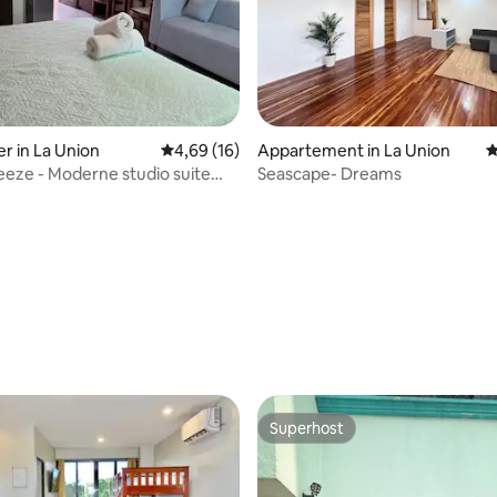
Privékamer in La Union
Gemiddelde beoordeling van 4,69 uit 5, 16 r
4,69 (16)
Appartement in La Union
G
eze - Moderne studio suite
Seascape- Dreams
verblijf (2)
Superhost
Superhost