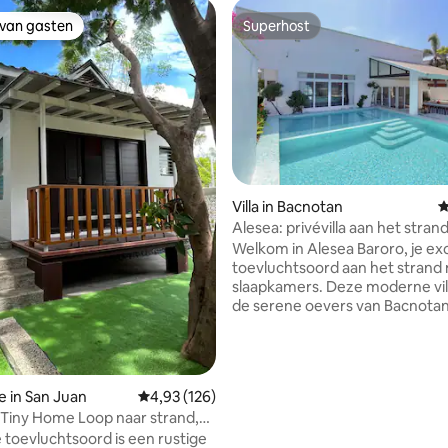
 van gasten
Superhost
 van gasten
Superhost
Villa in Bacnotan
G
Alesea: privévilla aan het strand
zwembad, jacuzzi
van 4,93 uit 5, 234 recensies
Welkom in Alesea Baroro, je ex
toevluchtsoord aan het strand
slaapkamers. Deze moderne villa ligt aan
de serene oevers van Bacnotan
Union, en biedt: - Toegang tot het
strand: het strand voor de deur
Zwembad met uitzicht op de
zonsondergang en een verwa
e in San Juan
Gemiddelde beoordeling van 4,93 uit 5, 126 r
4,93 (126)
jacuzzi - Premiumvoorzieningen
Tiny Home Loop naar strand,
wifi, Nespresso, beddengoed v
 CURMA
e toevluchtsoord is een rustige
hotelkwaliteit, dagelijkse sch