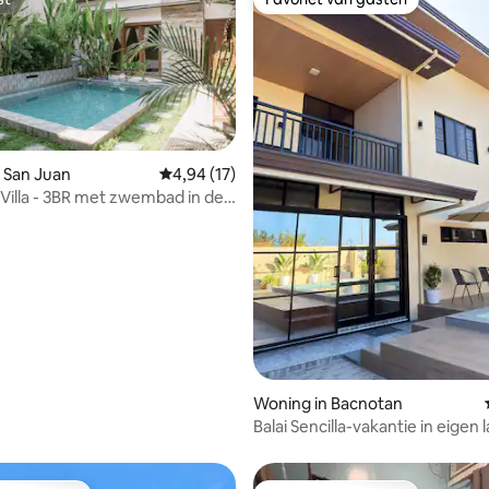
st
Favoriet van gasten
 San Juan
Gemiddelde beoordeling van 4,94 uit 5, 17 r
4,94 (17)
Villa - 3BR met zwembad in de
 het strand
 van 4,92 uit 5, 96 recensies
Woning in Bacnotan
Balai Sencilla-vakantie in eigen 