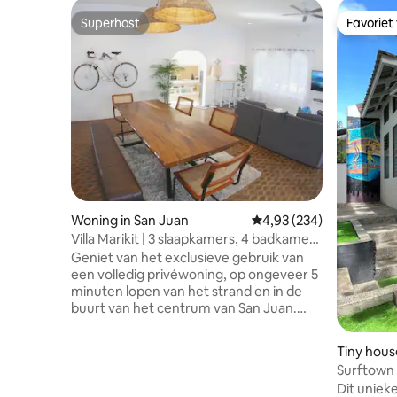
Superhost
Favoriet
Superhost
Favoriet
Woning in San Juan
Gemiddelde beoordeling 
4,93 (234)
Villa Marikit | 3 slaapkamers, 4 badkamers
| 5 minuten naar het strand
Geniet van het exclusieve gebruik van
een volledig privéwoning, op ongeveer 5
minuten lopen van het strand en in de
buurt van het centrum van San Juan.
Villa Marikit is ideaal voor gezinnen en
groepen die op zoek zijn naar een
Tiny hous
comfortabel en privéverblijf. De woning
Surftown 
beschikt over drie slaapkamers met
Eliseos,
Dit uniek
airconditioning, vier complete