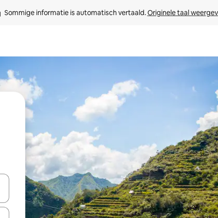
Sommige informatie is automatisch vertaald. 
Originele taal weerge
een keuze met je de pijltjestoetsen omhoog en omlaag, óf door te tik