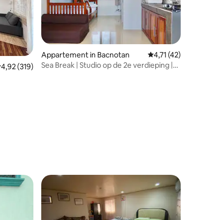
Appartement in Bacnotan
Gemiddelde beoordelin
4,71 (42)
Sea Break | Studio op de 2e verdieping |
ecensies
emiddelde beoordeling van 4,92 uit 5, 319 recensies
4,92 (319)
Dicht bij het strand