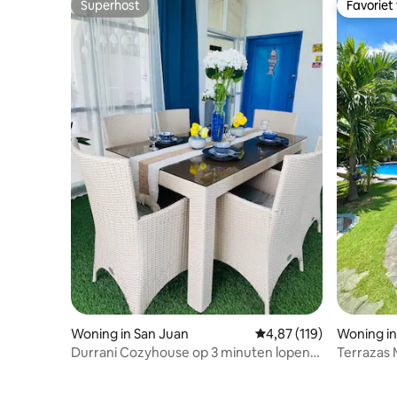
Superhost
Favoriet
Superhost
Favoriet
Woning in San Juan
Gemiddelde beoordeling
4,87 (119)
Woning in
Durrani Cozyhouse op 3 minuten lopen
Terrazas M
van het strand.
badkamers