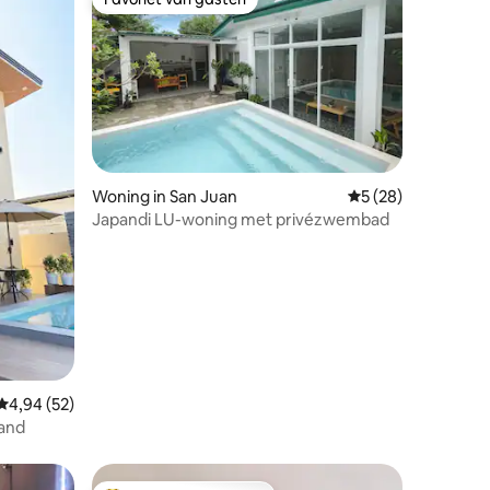
Favoriet van gasten
ecensies
Woning in San Juan
Gemiddelde beoorde
5 (28)
Japandi LU-woning met privézwembad
Gemiddelde beoordeling van 4,94 uit 5, 52 recensies
4,94 (52)
land