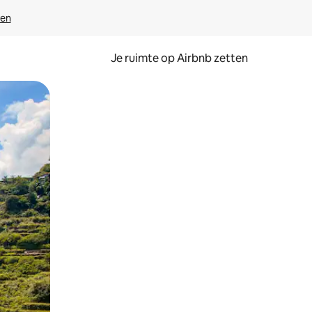
ven
Je ruimte op Airbnb zetten
ken of swipen.