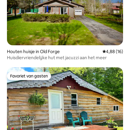
Houten huisje in Old Forge
Gemiddelde be
4,88 (16)
Huisdiervriendelijke hut met jacuzzi aan het meer
Favoriet van gasten
Favoriet van gasten