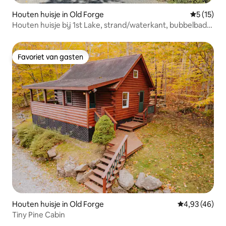
Houten huisje in Old Forge
Gemiddelde
5 (15)
Houten huisje bij 1st Lake, strand/waterkant, bubbelbad
en sauna
Favoriet van gasten
Favoriet van gasten
Houten huisje in Old Forge
Gemiddelde be
4,93 (46)
Tiny Pine Cabin