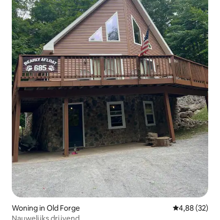
Woning in Old Forge
Gemiddelde be
4,88 (32)
Nauwelijks drijvend