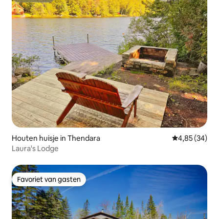
Houten huisje in Thendara
Gemiddelde be
4,85 (34)
Laura's Lodge
Favoriet van gasten
Favoriet van gasten