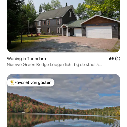
Woning in Thendara
Gemiddeld
5 (4)
Nieuwe Green Bridge Lodge dicht bij de stad, 5
slaapkamers, 3 badkamers, bubbelbad
Favoriet van gasten
Topfavoriet van gasten