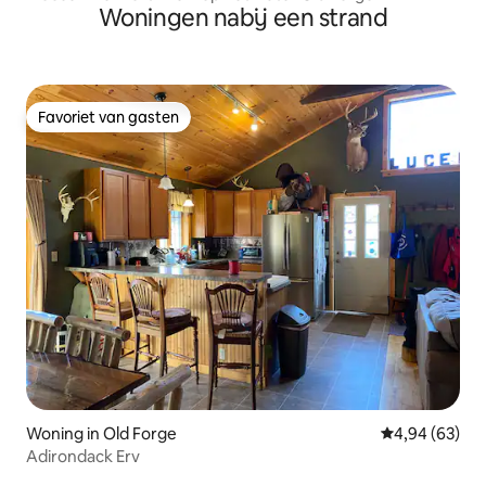
Woningen nabij een strand
Favoriet van gasten
Favoriet van gasten
Woning in Old Forge
Gemiddelde be
4,94 (63)
Adirondack Erv