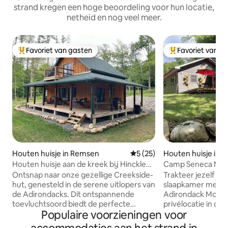
strand kregen een hoge beoordeling voor hun locatie,
netheid en nog veel meer.
Favoriet van gasten
Favoriet van g
Topfavoriet van gasten
Topfavoriet van 
Houten huisje in Remsen
Gemiddelde beoordeling van 
5 (25)
Houten huisje in O
Houten huisje aan de kreek bij Hinckley
Camp Seneca Moder
Lake, 5 sterren, nieuw in 2024
buitensauna
Ontsnap naar onze gezellige Creekside-
Trakteer jezelf o
hut, genesteld in de serene uitlopers van
slaapkamer met 2 
de Adirondacks. Dit ontspannende
Adirondack Mount
toevluchtsoord biedt de perfecte
privélocatie in de
Populaire voorzieningen voor
combinatie van comfort en natuur en is
Hollywood Hills, ma
ideaal voor stellen, gezinnen of
Forge en de Fulton