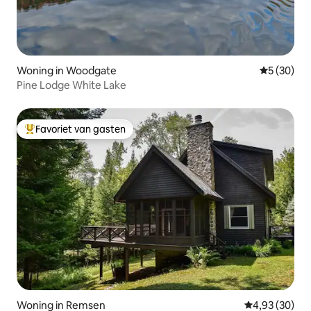
Woning in Woodgate
Gemiddelde
5 (30)
Pine Lodge White Lake
Favoriet van gasten
Topfavoriet van gasten
Woning in Remsen
Gemiddelde be
4,93 (30)