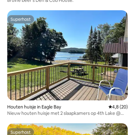
Bruine beer's Den & Cub House.
Superhost
Superhost
Houten huisje in Eagle Bay
Gemiddelde b
4,8 (20)
Nieuw houten huisje met 2 slaapkamers op 4th Lake @
Eagle Bay Village
Superhost
Superhost