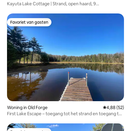
Kayuta Lake Cottage | Strand, open haard, 9
slaapplaatsen
Favoriet van gasten
Favoriet van gasten
Woning in Old Forge
Gemiddelde be
4,88 (52)
First Lake Escape – toegang tot het strand en toegang tot
het dok