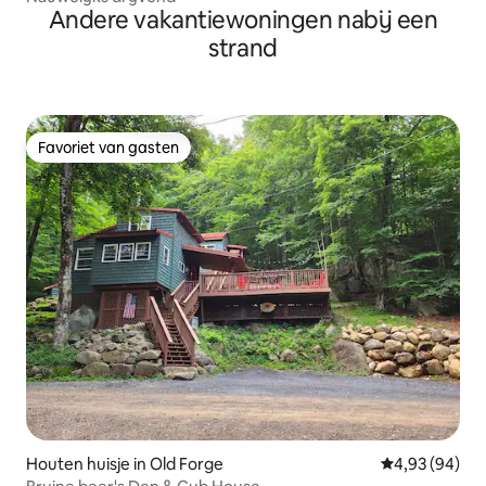
Andere vakantiewoningen nabij een
strand
Favoriet van gasten
Favoriet van gasten
Houten huisje in Old Forge
Gemiddelde be
4,93 (94)