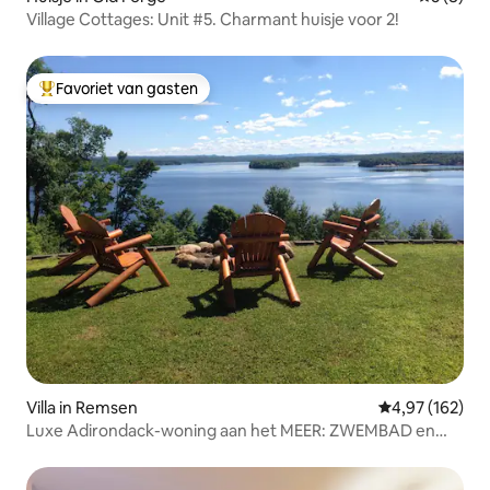
Village Cottages: Unit #5. Charmant huisje voor 2!
Favoriet van gasten
Topfavoriet van gasten
Villa in Remsen
Gemiddelde beo
4,97 (162)
Luxe Adirondack-woning aan het MEER: ZWEMBAD en
BUBBELBAD!