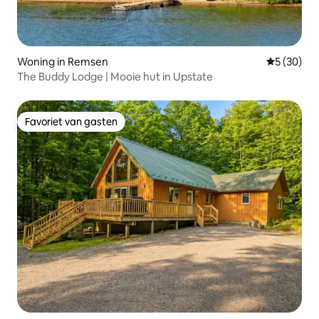
Woning in Remsen
Gemiddelde
5 (30)
The Buddy Lodge | Mooie hut in Upstate
Favoriet van gasten
Favoriet van gasten