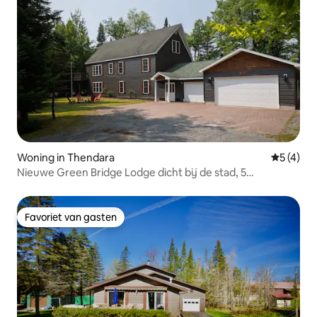
Woning in Thendara
Gemiddeld
5 (4)
Nieuwe Green Bridge Lodge dicht bij de stad, 5
slaapkamers, 3 badkamers, bubbelbad
Favoriet van gasten
Favoriet van gasten