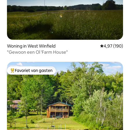
Woning in West Winfield
Gemiddelde beo
4,97 (190)
"Gewoon een Ol 'Farm House"
Favoriet van gasten
Topfavoriet van gasten