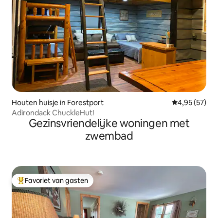
Houten huisje in Forestport
Gemiddelde be
4,95 (57)
Adirondack ChuckleHut!
Gezinsvriendelijke woningen met
zwembad
Favoriet van gasten
Topfavoriet van gasten