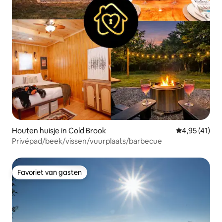
Houten huisje in Cold Brook
Gemiddelde be
4,95 (41)
Privépad/beek/vissen/vuurplaats/barbecue
Favoriet van gasten
Favoriet van gasten