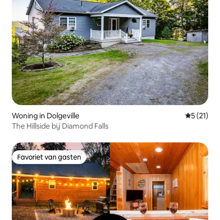
Woning in Dolgeville
Gemiddelde
5 (21)
The Hillside bij Diamond Falls
Favoriet van gasten
Favoriet van gasten