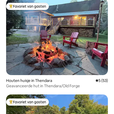
Favoriet van gasten
Topfavoriet van gasten
Houten huisje in Thendara
Gemiddelde
5 (53)
Geavanceerde hut in Thendara/Old Forge
Favoriet van gasten
Topfavoriet van gasten