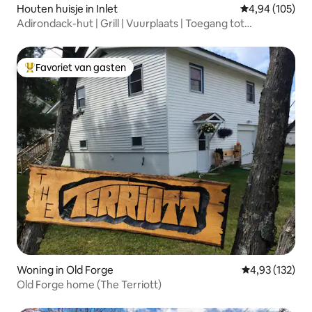
Houten huisje in Inlet
Gemiddelde beo
4,94 (105)
Adirondack-hut | Grill | Vuurplaats | Toegang tot
wandelpaden
Favoriet van gasten
Topfavoriet van gasten
Woning in Old Forge
Gemiddelde beo
4,93 (132)
Old Forge home (The Terriott)