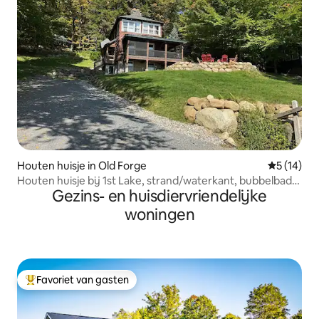
Houten huisje in Old Forge
Gemiddelde
5 (14)
Houten huisje bij 1st Lake, strand/waterkant, bubbelbad
Gezins- en huisdiervriendelijke
en sauna
woningen
Favoriet van gasten
Topfavoriet van gasten