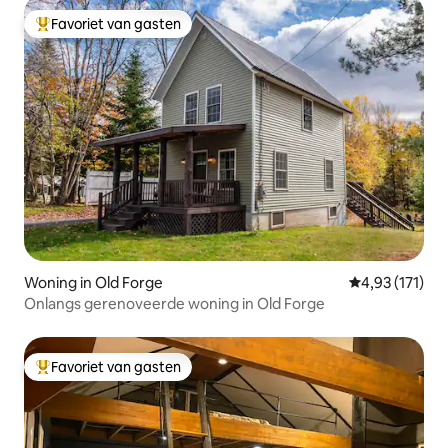
Favoriet van gasten
Topfavoriet van gasten
Woning in Old Forge
Gemiddelde beo
4,93 (171)
Onlangs gerenoveerde woning in Old Forge
Favoriet van gasten
Topfavoriet van gasten