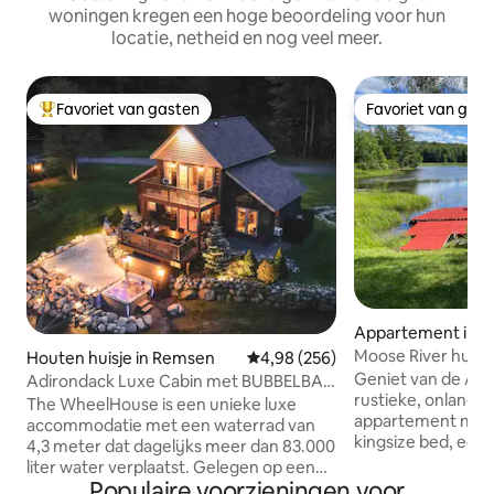
woningen kregen een hoge beoordeling voor hun
locatie, netheid en nog veel meer.
Favoriet van gasten
Favoriet van gas
Topfavoriet van gasten
Favoriet van gas
Appartement in O
Moose River huisje
Houten huisje in Remsen
Gemiddelde beoordeling van 4,98
4,98 (256)
Forge
Geniet van de Adi
Adirondack Luxe Cabin met BUBBELBAD
rustieke, onlangs
& Lake Pond (NIEUW)
The WheelHouse is een unieke luxe
appartement met
accommodatie met een waterrad van
kingsize bed, een
4,3 meter dat dagelijks meer dan 83.000
een badkamer. Beg
liter water verplaatst. Gelegen op een
prachtig uitzicht
Populaire voorzieningen voor
schilderachtige, privélocatie met een