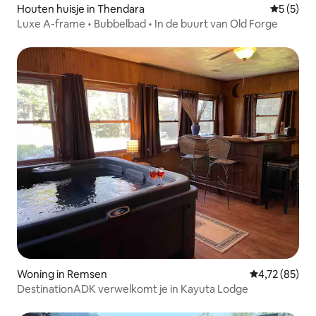
Houten huisje in Thendara
Gemiddeld
5 (5)
Luxe A-frame • Bubbelbad • In de buurt van Old Forge
Woning in Remsen
Gemiddelde be
4,72 (85)
DestinationADK verwelkomt je in Kayuta Lodge