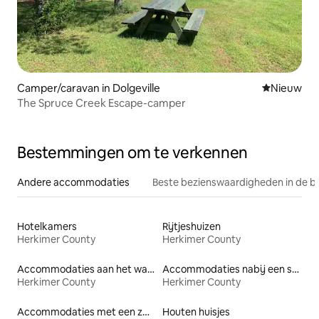
Camper/caravan in Dolgeville
Nieuwe ac
Nieuw
The Spruce Creek Escape-camper
Bestemmingen om te verkennen
Andere accommodaties
Beste bezienswaardigheden in de b
Hotelkamers
Rijtjeshuizen
Herkimer County
Herkimer County
Accommodaties aan het water
Accommodaties nabij een strand
Herkimer County
Herkimer County
Accommodaties met een zwembad
Houten huisjes