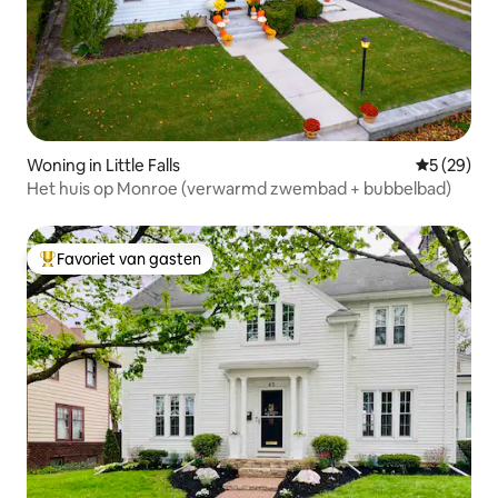
Woning in Little Falls
Gemiddelde
5 (29)
Het huis op Monroe (verwarmd zwembad + bubbelbad)
Favoriet van gasten
Topfavoriet van gasten