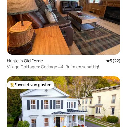
Huisje in Old Forge
Gemiddelde
5 (22)
Village Cottages: Cottage #4. Ruim en schattig!
Favoriet van gasten
Topfavoriet van gasten