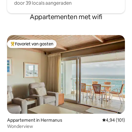
door 39 locals aangeraden
Appartementen met wifi
Favoriet van gasten
Topfavoriet van gasten
Appartement in Hermanus
Gemiddelde beo
4,94 (101)
Wonderview