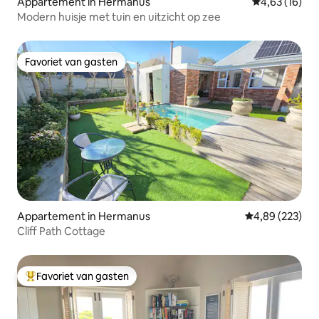
Appartement in Hermanus
Gemiddelde be
4,63 (16)
Modern huisje met tuin en uitzicht op zee
Favoriet van gasten
Favoriet van gasten
Appartement in Hermanus
Gemiddelde beo
4,89 (223)
Cliff Path Cottage
Favoriet van gasten
Topfavoriet van gasten