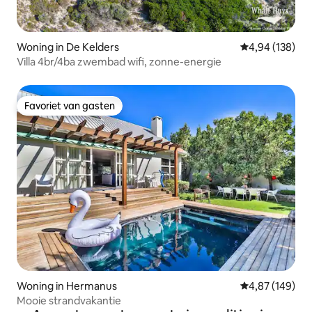
Woning in De Kelders
Gemiddelde beo
4,94 (138)
Villa 4br/4ba zwembad wifi, zonne-energie
Favoriet van gasten
Favoriet van gasten
Woning in Hermanus
Gemiddelde beo
4,87 (149)
Mooie strandvakantie