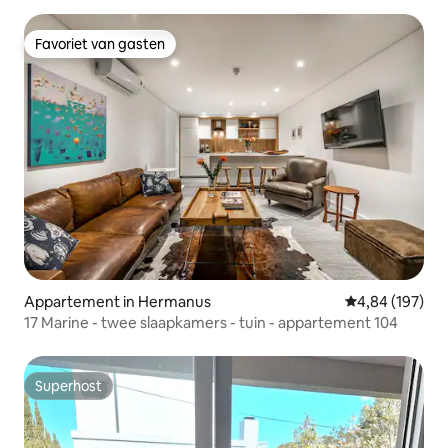
Favoriet van gasten
Favoriet van gasten
Appartement in Hermanus
Gemiddelde beo
4,84 (197)
17 Marine - twee slaapkamers - tuin - appartement 104
Superhost
Superhost