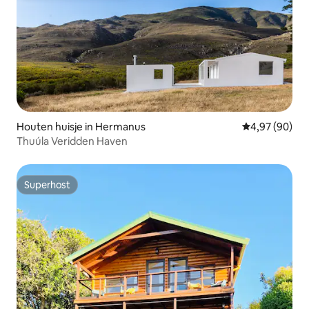
Houten huisje in Hermanus
Gemiddelde be
4,97 (90)
Thuúla Veridden Haven
Superhost
Superhost