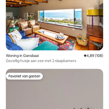
Woning in Gansbaai
Gemiddelde beo
4,89 (108)
Gezellig huisje aan zee met 2 slaapkamers
Favoriet van gasten
Favoriet van gasten