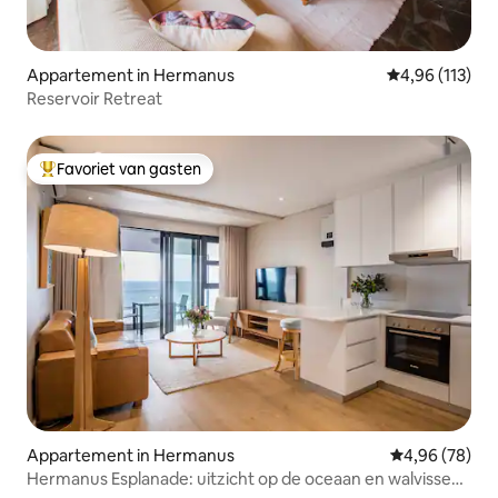
Appartement in Hermanus
Gemiddelde beo
4,96 (113)
Reservoir Retreat
Favoriet van gasten
Topfavoriet van gasten
Appartement in Hermanus
Gemiddelde be
4,96 (78)
Hermanus Esplanade: uitzicht op de oceaan en walvissen