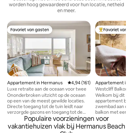
worden hoog gewaardeerd voor hun locatie, netheid
en meer.
Favoriet van gasten
Favoriet van g
Favoriet van gasten
Topfavoriet van 
Appartement in Hermanus
Gemiddelde beoordeling van 4,94
4,94 (161)
Appartement in 
Luxe retraite aan de oceaan voor twee
Westcliff Balkonk
Ononderbroken uitzicht op de oceaan
Welkom bij dit se
op een van de meest gewilde locaties.
appartement bove
Directe toegang tot de tuin leidt naar
zwembad aan de e
verzorgde gazons en toegang tot de
balkon met een pra
Populaire voorzieningen voor
zee. Het stadscentrum ligt op een klein
aan de andere kant
stukje rijden of op wandelafstand, met
warm, gezellig en k
vakantiehuizen vlak bij Hermanus Beach
veel eetgelegenheden. De Hermanus
genoeg opbergrui