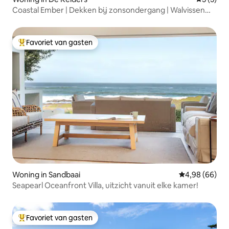
Coastal Ember | Dekken bij zonsondergang | Walvissen
spotten
Favoriet van gasten
Topfavoriet van gasten
Woning in Sandbaai
Gemiddelde be
4,98 (66)
Seapearl Oceanfront Villa, uitzicht vanuit elke kamer!
Favoriet van gasten
Topfavoriet van gasten