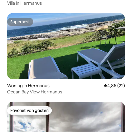
Villa in Hermanus
Superhost
Superhost
Woning in Hermanus
Gemiddelde be
4,86 (22)
Ocean Bay View Hermanus
Favoriet van gasten
Favoriet van gasten