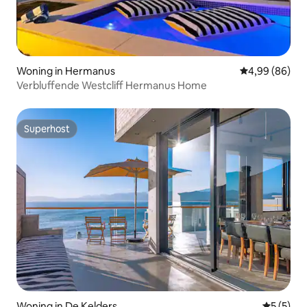
Woning in Hermanus
Gemiddelde be
4,99 (86)
Verbluffende Westcliff Hermanus Home
Superhost
Superhost
Woning in De Kelders
Gemiddeld
5 (5)