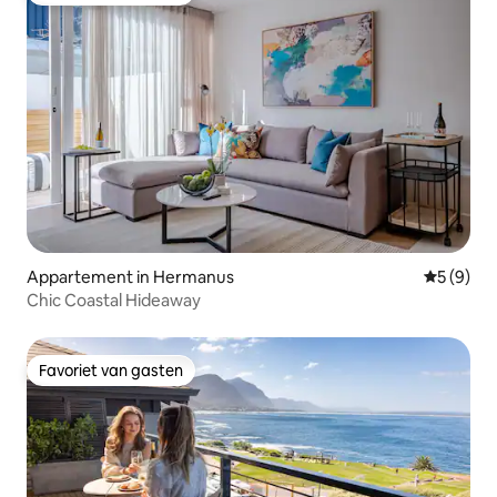
Appartement in Hermanus
Gemiddeld
5 (9)
Chic Coastal Hideaway
Favoriet van gasten
Favoriet van gasten