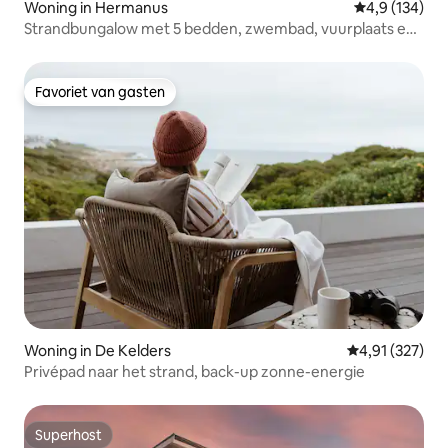
Woning in Hermanus
Gemiddelde be
4,9 (134)
Strandbungalow met 5 bedden, zwembad, vuurplaats en
zonne-energie
Favoriet van gasten
Favoriet van gasten
Woning in De Kelders
Gemiddelde beo
4,91 (327)
Privépad naar het strand, back-up zonne-energie
Superhost
Superhost