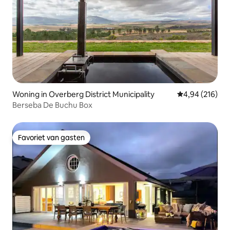
Woning in Overberg District Municipality
Gemiddelde beo
4,94 (216)
Berseba De Buchu Box
Favoriet van gasten
Favoriet van gasten