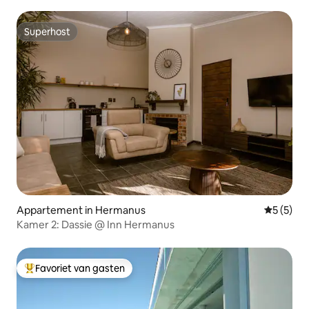
spotten
Superhost
Superhost
Appartement in Hermanus
Gemiddeld
5 (5)
Kamer 2: Dassie @ Inn Hermanus
Favoriet van gasten
Topfavoriet van gasten