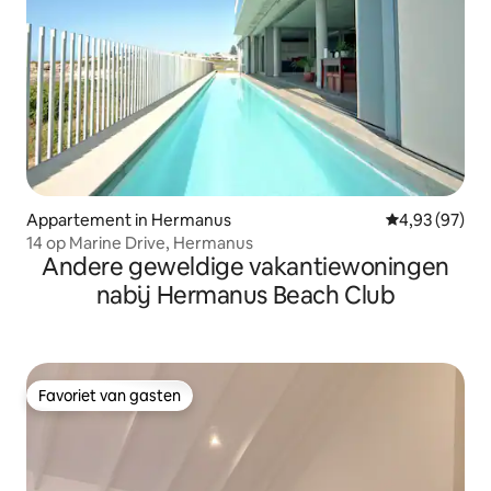
Appartement in Hermanus
Gemiddelde be
4,93 (97)
14 op Marine Drive, Hermanus
Andere geweldige vakantiewoningen
nabij Hermanus Beach Club
Favoriet van gasten
Favoriet van gasten