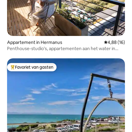
Appartement in Hermanus
Gemiddelde be
4,88 (16)
Penthouse-studio's, appartementen aan het water in
Hermanus
Favoriet van gasten
Topfavoriet van gasten