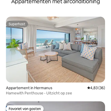
Appartementen met airconditioning
Superhost
Superhost
Appartement in Hermanus
Gemiddelde be
4,83 (36)
Hamewith Penthouse - Uitzicht op zee
Favoriet van gasten
Favoriet van gasten