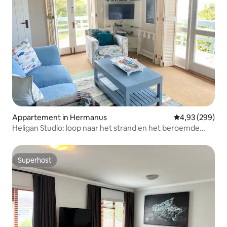
Appartement in Hermanus
Gemiddelde beo
4,93 (299)
Heligan Studio: loop naar het strand en het beroemde
klifpad
Superhost
Superhost