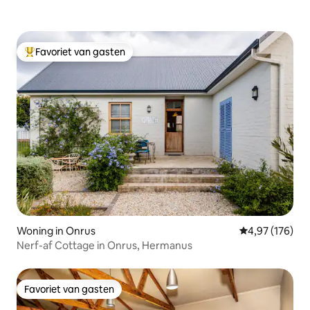
Favoriet van gasten
Topfavoriet van gasten
Woning in Onrus
Gemiddelde beo
4,97 (176)
Nerf-af Cottage in Onrus, Hermanus
Favoriet van gasten
Favoriet van gasten