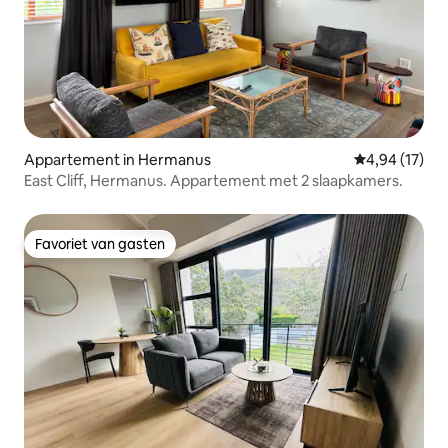
Appartement in Hermanus
Gemiddelde be
4,94 (17)
East Cliff, Hermanus. Appartement met 2 slaapkamers.
Favoriet van gasten
Favoriet van gasten