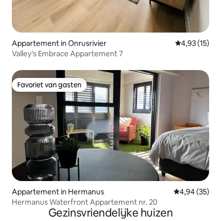
Appartement in Onrusrivier
Gemiddelde be
4,93 (15)
Valley's Embrace Appartement 7
Favoriet van gasten
Favoriet van gasten
Appartement in Hermanus
Gemiddelde be
4,94 (35)
Hermanus Waterfront Appartement nr. 20
Gezinsvriendelijke huizen