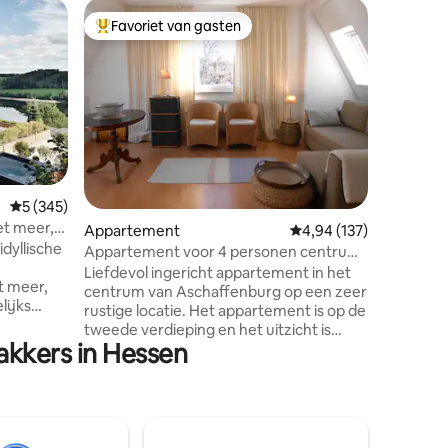
Woning
Favoriet van gasten
Favor
Topfavoriet van gasten
Topfavo
Stijlvol 
natuur
Een idyll
met een f
meer, da
met moderne el
eengezin
absoluut 
rand van 
het meer
Gemiddelde beoordeling van 5 uit 5, 345 recensies
5 (345)
je vanuit
et meer,
ecensies
Appartement
Gemiddelde beoordeling
4,94 (137)
vogelgez
idyllische
zonsondergang
Appartement voor 4 personen centrum
rustzoek
Aschaffenburg
Liefdevol ingericht appartement in het
t meer,
iedereen 
centrum van Aschaffenburg op een zeer
lijks
opladen.
rustige locatie. Het appartement is op de
t meer en
tweede verdieping en het uitzicht is
onze e-
akkers in Hessen
fantastisch. Slechts 900 m van
p in de
treinstation Aschaffenburg, 500 m naar
mbad
het centrum en 250 m van de Main. Het
oelt met
appartement heeft een slaapkamer,
aard. In
woonkamer met slaapbank en een
eten van
keuken-woonkamer. Badkamer en toilet