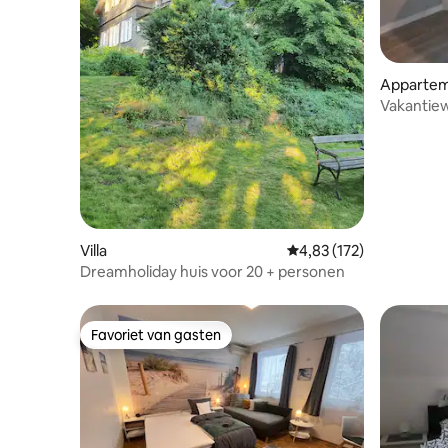
Apparte
Vakantie
Villa
Gemiddelde beoordeling
4,83 (172)
Dreamholiday huis voor 20 + personen
Favoriet van gasten
Favoriet van gasten