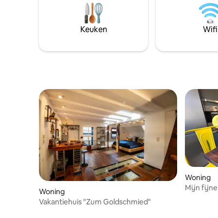
smart-tv, open eethoek en volledig
de vallei 
uitgeruste keuken, zal zeker indruk
wandel- e
maken. De gezellige sfeer van een
bereikbaar
Keuken
Wifi
houtkachel en een badkuip nodigen je uit
Hoofdweg 
om te ontspannen en tot rust te komen.
30 km/u).
Woning
Mijn fijne
Woning
Vakantiehuis "Zum Goldschmied"