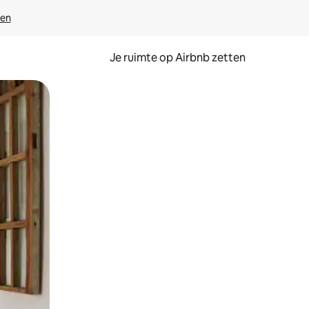
ven
Je ruimte op Airbnb zetten
ken of swipen.