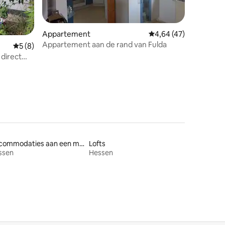
Appartement
Gemiddelde beoordelin
4,64 (47)
Appartement aan de rand van Fulda
ecensies
Gemiddelde beoordeling van 5 uit 5, 8 recensies
5 (8)
direct
Accommodaties aan een meer
Lofts
ssen
Hessen