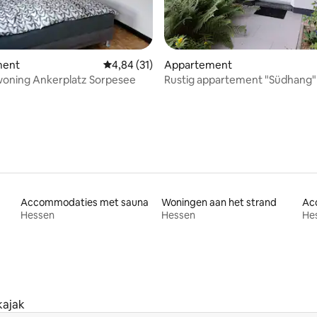
g van 4,81 uit 5, 52 recensies
ment
Gemiddelde beoordeling van 4,84 uit 5, 31 r
4,84 (31)
Appartement
woning Ankerplatz Sorpesee
Rustig appartement "Südhang" 
aan het bos
Accommodaties met sauna
Woningen aan het strand
Hessen
Hessen
He
kajak