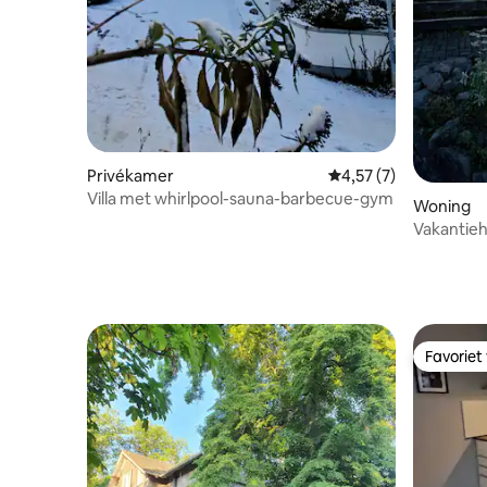
Privékamer
Gemiddelde beoordeli
4,57 (7)
Villa met whirlpool-sauna-barbecue-gym
Woning
Vakantieh
Favoriet
Favoriet