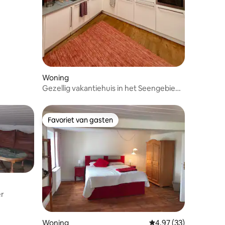
Woning
Gezellig vakantiehuis in het Seengebied
Inheiden
Favoriet van gasten
Favoriet van gasten
er
Woning
Gemiddelde beoordelin
4,97 (33)