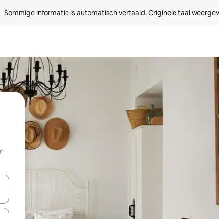
Sommige informatie is automatisch vertaald. 
Originele taal weerge
r
een keuze met je de pijltjestoetsen omhoog en omlaag, óf door te tik