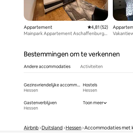
Appartement
Gemiddelde beoordelin
4,81 (52)
Apparte
Mainpark Appartement Aschaffenburg 4
Vakantie
kamer tot 10p
Bestemmingen om te verkennen
Andere accommodaties
Activiteiten
Gezinsvriendelijke accommodaties
Hostels
Hessen
Hessen
Gastenverblijven
Toon meer
Hessen
Airbnb
Duitsland
Hessen
Accommodaties met 