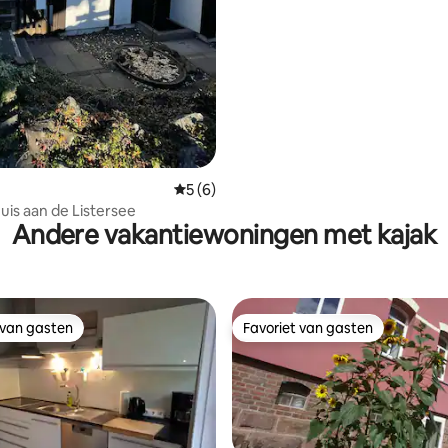
ng van 4,57 uit 5, 7 recensies
Gemiddelde beoordeling van 5 uit 5, 6 r
5 (6)
uis aan de Listersee
Andere vakantiewoningen met kajak
 van gasten
Favoriet van gasten
 van gasten
Favoriet van gasten