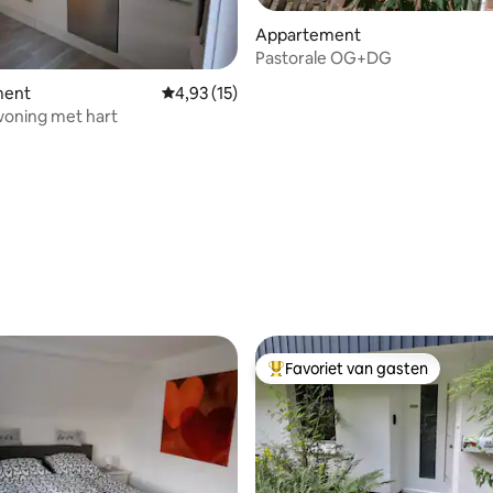
Appartement
Pastorale OG+DG
ment
Gemiddelde beoordeling van 4,93 uit 5, 15 r
4,93 (15)
woning met hart
 van 4,83 uit 5, 172 recensies
Favoriet van gasten
Topfavoriet van gasten