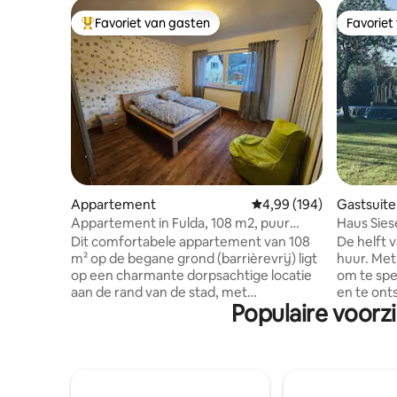
Favoriet van gasten
Favoriet
Topfavoriet van gasten
Favoriet
Appartement
Gemiddelde beoordeling 
4,99 (194)
Gastsuite
Appartement in Fulda, 108 m2, puur
Haus Sies
natuur, rustig, parkeerplaats
Dit comfortabele appartement van 108
De helft 
m² op de begane grond (barrièrevrij) ligt
huur. Met een grote tuin van 8000 m2
op een charmante dorpsachtige locatie
om te spel
aan de rand van de stad, met
en te ont
Populaire voorz
gemakkelijke toegang tot de barokke
Een klein 
stad Fulda en de nabijgelegen regio
Lenne, on
Rhön. Naast twee slaapkamers en een
Schwarzenberg. 10
kinderkamer beschikt het appartement
Plettenbe
over twee badkamers. De ruime
minuten n
woonkamer, uitgerust met een 55-inch
naar Wild