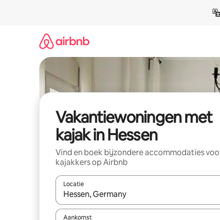
Ga
direct
naar
inhoud
Vakantiewoningen met
kajak in Hessen
Vind en boek bijzondere accommodaties voo
kajakkers op Airbnb
Locatie
Wanneer er suggesties beschikbaar zijn, maak je 
Aankomst