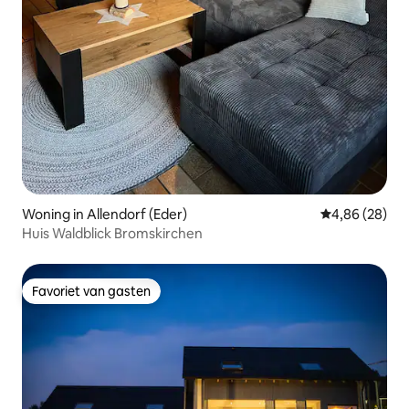
Woning in Allendorf (Eder)
Gemiddelde be
4,86 (28)
Huis Waldblick Bromskirchen
Favoriet van gasten
Favoriet van gasten