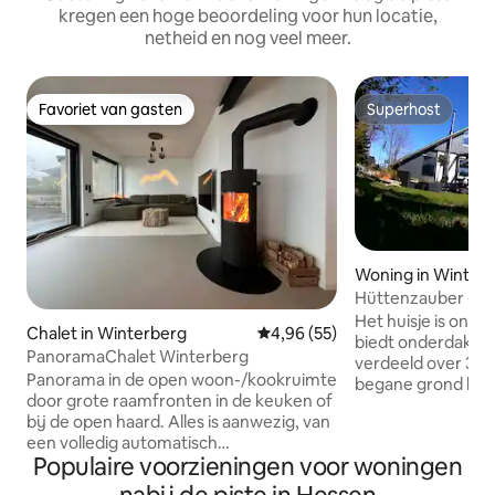
kregen een hoge beoordeling voor hun locatie,
netheid en nog veel meer.
Favoriet van gasten
Superhost
Favoriet van gasten
Superhost
Woning in Winter
Hüttenzauber - mo
Het huisje is onge
Chalet in Winterberg
Gemiddelde beoordeling van 4,9
4,96 (55)
biedt onderdak aa
PanoramaChalet Winterberg
verdeeld over 3 slaap
Panorama in de open woon-/kookruimte
begane grond bev
door grote raamfronten in de keuken of
woon-eetkamer m
bij de open haard. Alles is aanwezig, van
pellet open haard
een volledig automatisch
doucheruimte. De 
Populaire voorzieningen voor woningen
koffiezetapparaat tot een wafelijzer. De
met vaatwasser, o
bovenste verdieping biedt drie
koffiezetapparaat