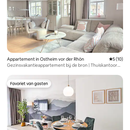
Appartement in Ostheim vor der Rhön
Gemiddelde
5 (10)
Gezinsvakantieappartement bij de bron | Thuiskantoor
en tuin
Favoriet van gasten
Favoriet van gasten