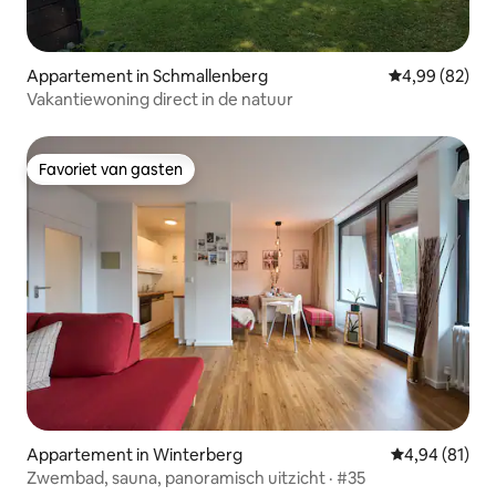
Appartement in Schmallenberg
Gemiddelde be
4,99 (82)
Vakantiewoning direct in de natuur
Favoriet van gasten
Favoriet van gasten
Appartement in Winterberg
Gemiddelde be
4,94 (81)
Zwembad, sauna, panoramisch uitzicht · #35