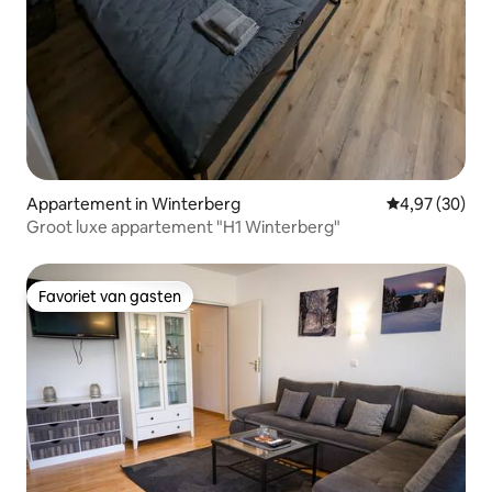
Appartement in Winterberg
Gemiddelde be
4,97 (30)
Groot luxe appartement "H1 Winterberg"
Favoriet van gasten
Favoriet van gasten