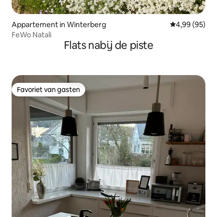
Appartement in Winterberg
Gemiddelde be
4,99 (95)
FeWo Natali
Flats nabij de piste
Favoriet van gasten
Favoriet van gasten