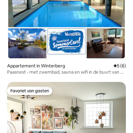
Appartement in Winterberg
Gemiddeld
5 (6)
Paasnest - met zwembad, sauna en wifi in de buurt van de
skilift
Favoriet van gasten
Favoriet van gasten