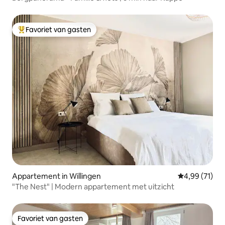
Favoriet van gasten
Topfavoriet van gasten
Appartement in Willingen
Gemiddelde be
4,99 (71)
"The Nest" | Modern appartement met uitzicht
Favoriet van gasten
Favoriet van gasten