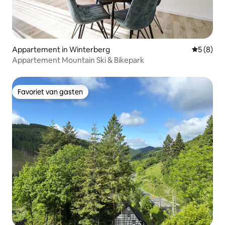
Appartement in Winterberg
Gemiddeld
5 (8)
Appartement Mountain Ski & Bikepark
Favoriet van gasten
Favoriet van gasten