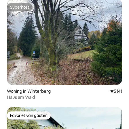
Superhost
Superhost
Woning in Winterberg
Gemiddeld
5 (4)
Haus am Wald
Favoriet van gasten
Favoriet van gasten