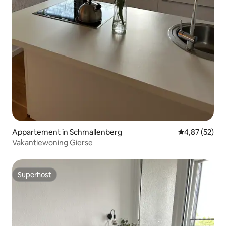
Appartement in Schmallenberg
Gemiddelde be
4,87 (52)
Vakantiewoning Gierse
Superhost
Superhost