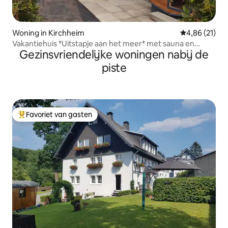
Woning in Kirchheim
Gemiddelde be
4,86 (21)
Vakantiehuis *Uitstapje aan het meer* met sauna en
Gezinsvriendelijke woningen nabij de
hottub
piste
Favoriet van gasten
Topfavoriet van gasten