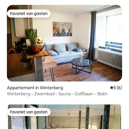
Favoriet van gasten
Favoriet van gasten
Appartement in Winterberg
Gemiddeld
5 (6)
Winterberg – Zwembad – Sauna – Golfbaan – Skiën
Favoriet van gasten
Favoriet van gasten