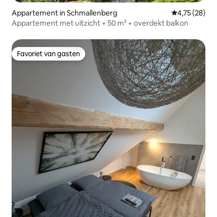
Appartement in Schmallenberg
Gemiddelde be
4,75 (28)
Appartement met uitzicht + 50 m² + overdekt balkon
Favoriet van gasten
Favoriet van gasten