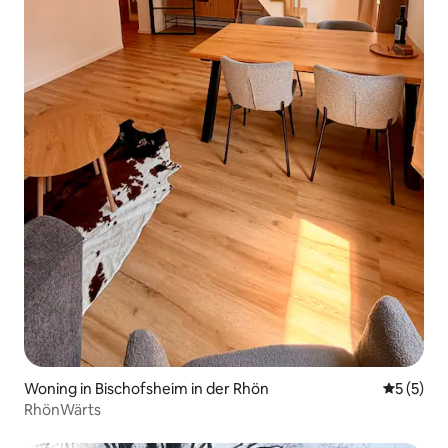
Woning in Bischofsheim in der Rhön
Gemiddeld
5 (5)
RhönWärts