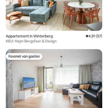
Appartement in Winterberg
Gemiddelde be
4,91 (57)
NEU: Hejm Bergsfeer & Design
Favoriet van gasten
Favoriet van gasten