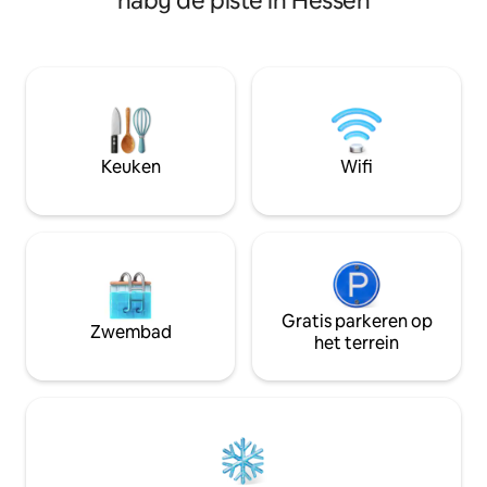
nabij de piste in Hessen
slaapkamers met boxspringbedden voor
de eerste verdiepi
6 personen. De badkamer is voorzien
slaapkamer met 
van een vrijstaand bad en een
en een extra slaa
inloopdouche. Parkeer in de carport,
eenpersoonsbedd
berg fietsen, ski 's en planken op in de
kunnen worden g
afsluitbare kamer en geniet van het
bed van 160
fantastische uitzicht vanaf het terras
met gasbarbecue en tuin. Gezellige
Keuken
Wifi
panoramische sauna
Gratis parkeren op
Zwembad
het terrein