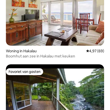
Woning in Hakalau
Gemiddelde be
4,97 (69)
Boomhut aan zee in Hakalau met keuken
Favoriet van gasten
Favoriet van gasten