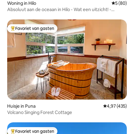
Woning in Hilo
Gemiddelde
5 (80)
Absoluut aan de oceaan in Hilo - Wat een uitzicht! -
Airconditioning
Favoriet van gasten
Topfavoriet van gasten
Huisje in Puna
Gemiddelde beo
4,97 (435)
Volcano Singing Forest Cottage
Favoriet van gasten
Topfavoriet van gasten