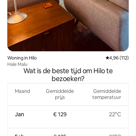
Woning in Hilo
Gemiddelde beo
4,96 (112)
Hale Malu
Wat is de beste tijd om Hilo te
bezoeken?
Maand
Gemiddelde
Gemiddelde
prijs
temperatuur
Jan
€ 129
22°C