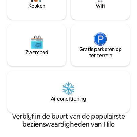
onze boerderij wilt bezoeken, we
voet zitzak kan f
Keuken
Wifi
hebben voor elk wat wils. Jungle Haven
voor een volwasse
is volledig volledig en op zonne-energie.
Gratis parkeren op
Zwembad
het terrein
Airconditioning
Verblijf in de buurt van de populairste
bezienswaardigheden van Hilo