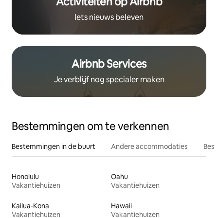
Activiteiten op Airbnb
Iets nieuws beleven
Airbnb Services
Je verblijf nog specialer maken
Bestemmingen om te verkennen
Bestemmingen in de buurt
Andere accommodaties
Best
Honolulu
Oahu
Vakantiehuizen
Vakantiehuizen
Kailua-Kona
Hawaii
Vakantiehuizen
Vakantiehuizen