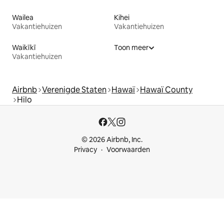
Wailea
Kihei
Vakantiehuizen
Vakantiehuizen
Waikīkī
Toon meer
Vakantiehuizen
Airbnb
Verenigde Staten
Hawaï
Hawaï County
Hilo
© 2026 Airbnb, Inc.
Privacy
Voorwaarden