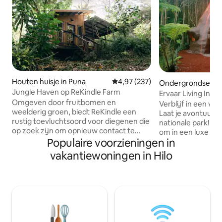
Houten huisje in Puna
Gemiddelde beoordeling van 4,97
4,97 (237)
Ondergrondse won
Jungle Haven op ReKindle Farm
una
Ervaar Living Inn 
Omgeven door fruitbomen en
bad
Verblijf in een vul
weelderig groen, biedt ReKindle een
Laat je avontuur n
rustig toevluchtsoord voor diegenen die
nationale park! Ko
op zoek zijn om opnieuw contact te
om in een luxe vu
maken en te herstellen. Onze hut ligt op
Populaire voorzieningen in
wonen waar je in 
15 minuten lopen naar de oceaan en ligt
natuurlijke pracht
vakantiewoningen in Hilo
verscholen in de jungle en is de perfecte
De sintel die we 
plek voor gasten om tot rust te komen
hele koepel te bo
en zich onder te dompelen in de natuur.
lokale vraag die i
Volledig duurzaam, terwijl het toch luxe
natuurlijke vulka
en comfort biedt. Of je nu wilt
het grote eiland. 
ontspannen in een rustige omgeving,
geweldig zult vinden! Er is het ho
meer wilt weten over permacultuur of
dat twee personen