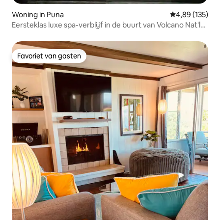
Woning in Puna
Gemiddelde beo
4,89 (135)
Eersteklas luxe spa-verblijf in de buurt van Volcano Nat'l
Park
Favoriet van gasten
Favoriet van gasten