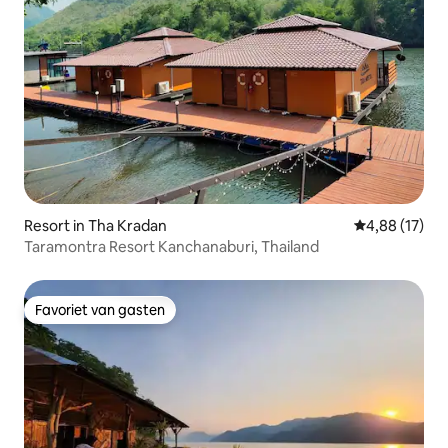
Resort in Tha Kradan
Gemiddelde be
4,88 (17)
Taramontra Resort Kanchanaburi, Thailand
Favoriet van gasten
Favoriet van gasten