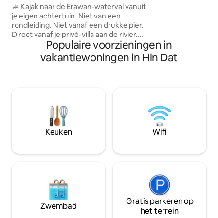
waardoor het ideaa
🚣 Kajak naar de Erawan-waterval vanuit
gezinnen. Een vol
je eigen achtertuin. Niet van een
en klaar om maalti
rondleiding. Niet vanaf een drukke pier.
gemak.
Direct vanaf je privé-villa aan de rivier.
Populaire voorzieningen in
Word wakker naast de rivier de Kwai met
een panoramisch uitzicht op het Erawan
vakantiewoningen in Hin Dat
Nationaal Park. Peddel, zwem, barbecue
aan de rivier en geniet van volledige
privacy, omgeven door bergen en
natuur. ✨ Privézwembad 🚣 5 gratis
kajaks 🌄 Uitzicht op het Erawan National
Park 🔥 Barbecue aan de rivier 🌿 Grote
tuin aan de rivier 🔒 Slechts één groep per
verblijf Het avontuur begint aan je
Keuken
Wifi
voeten.
Gratis parkeren op
Zwembad
het terrein