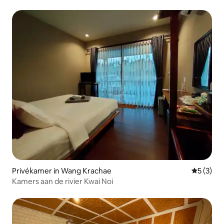
Privékamer in Wang Krachae
Gemiddeld
5 (3)
Kamers aan de rivier Kwai Noi