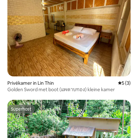
Privékamer in Lin Thin
Gemiddeld
5 (3)
Golden Sword met boot (แพดาบทอง) kleine kamer
Superhost
Superhost