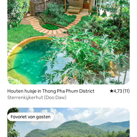
Houten huisje in Thong Pha Phum District
Gemiddelde b
4,73 (11)
Sterrenkijkerhut (Doo Daw)
Favoriet van gasten
Favoriet van gasten