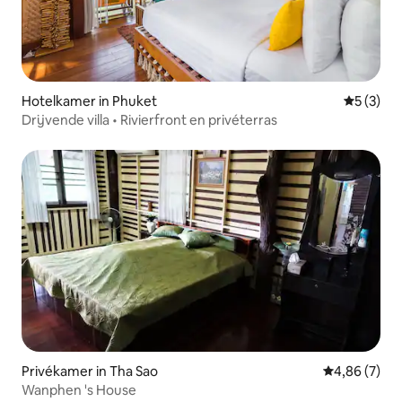
Hotelkamer in Phuket
Gemiddeld
5 (3)
Drijvende villa • Rivierfront en privéterras
Privékamer in Tha Sao
Gemiddelde b
4,86 (7)
Wanphen 's House