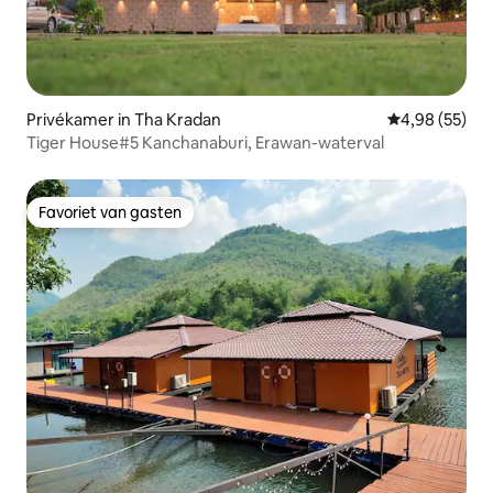
Privékamer in Tha Kradan
Gemiddelde be
4,98 (55)
Tiger House#5 Kanchanaburi, Erawan-waterval
Favoriet van gasten
Favoriet van gasten