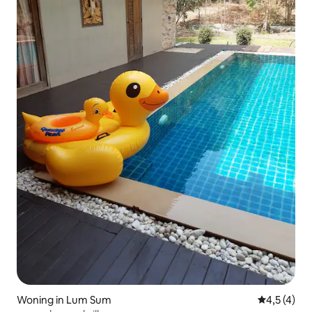
Woning in Lum Sum
Gemiddelde 
4,5 (4)