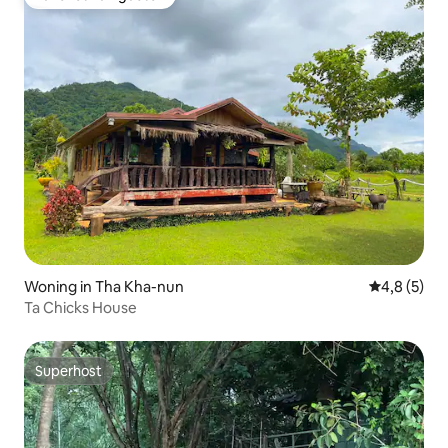
Favoriet van gasten
Woning in Tha Kha-nun
Gemiddelde 
4,8 (5)
Ta Chicks House
Superhost
Superhost