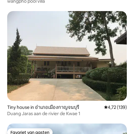
wangpho pool villa
Tiny house in อำเภอเมืองกาญจนบุรี
Gemiddelde beo
4,72 (139)
Duang Jaras aan de rivier de Kwae 1
Favoriet van gasten