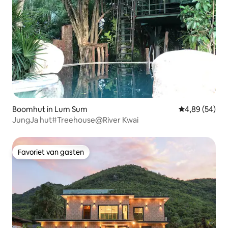
Boomhut in Lum Sum
Gemiddelde be
4,89 (54)
JungJa hut#Treehouse@River Kwai
Favoriet van gasten
Favoriet van gasten