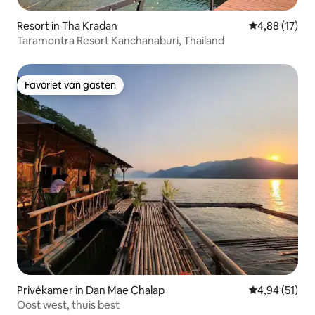
Resort in Tha Kradan
Gemiddelde be
4,88 (17)
Taramontra Resort Kanchanaburi, Thailand
Favoriet van gasten
Favoriet van gasten
Privékamer in Dan Mae Chalap
Gemiddelde be
4,94 (51)
Oost west, thuis best