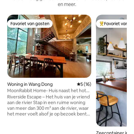
en meer.
Favoriet van gasten
Favoriet van g
Favoriet van gasten
Topfavoriet van 
Woning in Wang Dong
Gemiddelde beoordeling van 
5 (16)
MoonRabbit Home- Huis naast het hotel
Riverside Retreats
Riverside Escape – Het huis van je vriend
aan de rivier Stap in een ruime woning
van meer dan 300 m² aan de rivier, waar
het meer voelt alsof je op bezoek bent
bij een vriend dan dat je incheckt voor
een verblijf. Dit huis ligt langs een
rustige rivieroever en wordt omgeven
Zeecontainer in 