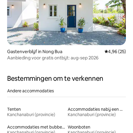
Gastenverblijf in Nong Bua
Gemiddelde be
4,96 (25)
Aanbieding voor gratis ontbijt: aug-sep 2026
Bestemmingen om te verkennen
Andere accommodaties
Tenten
Accommodaties nabij een meer
Kanchanaburi (provincie)
Kanchanaburi (provincie)
Accommodaties met bubbelbad
Woonboten
Kanchanaburi (provincie)
Kanchanaburi (provincie)