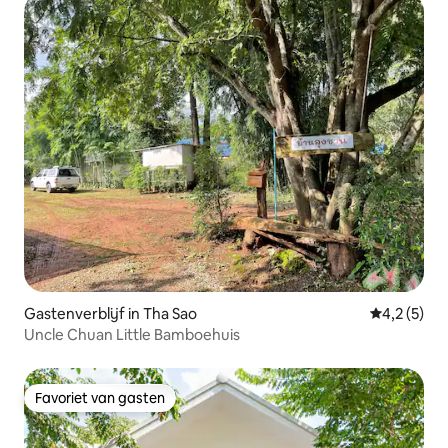
Gastenverblijf in Tha Sao
Gemiddelde 
4,2 (5)
Uncle Chuan Little Bamboehuis
Favoriet van gasten
Favoriet van gasten