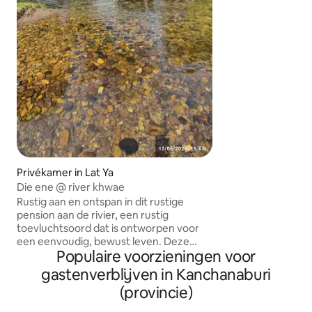
voorzieningen: → Smart-tv met gratis
Netflix → Snelle WIFI, → gratis fiets →
Kleine kitchenette
Privébadkamer Pr
autoverhuur met 
Motorverhuur → op
van tevoren reser
Privékamer in Lat Ya
Die ene @ river khwae
Rustig aan en ontspan in dit rustige
pension aan de rivier, een rustig
toevluchtsoord dat is ontworpen voor
een eenvoudig, bewust leven. Deze
Populaire voorzieningen voor
privéaccommodatie wordt omringd
door de natuur en gekoeld door een
gastenverblijven in Kanchanaburi
zacht briesje van de rivier. Het biedt een
(provincie)
rustige ontsnapping aan drukke routines
en drukke plekken. Begin je dag met het