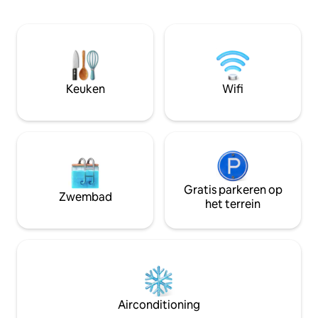
geluid van stromend water, geniet van
ontspannen ochtenden met koffie aan
de rivier en laat je tijd op natuurlijke
wijze verstrijken zonder schema's of
druk. Deze ruimte nodigt uit tot rust,
reflectie en een diepere verbinding met
Keuken
Wifi
de natuur.
Gratis parkeren op
Zwembad
het terrein
Airconditioning