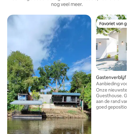
nog veel meer.
Favoriet van gas
Favoriet van gas
Gastenverblijf in
Aanbieding voor gr
2026
Onze nieuwste to
Guesthouse. Gele
aan de rand van K
goed gepositionee
gesloten willen zi
op dezelfde manie
Erawan. Dit studio-gasthuis is perfect
voor 2 personen 