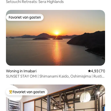
Setouchi Retreats: Sera Highlands
Favoriet van gasten
Favoriet van gasten
Woning in Imabari
Gemiddelde be
4,93 (71)
SUNSET STAY OMI | Shimanami Kaido, Oshimisjima | Rustig
huis aan het strand | Maximaal 6 personen
Favoriet van gasten
Topfavoriet van gasten