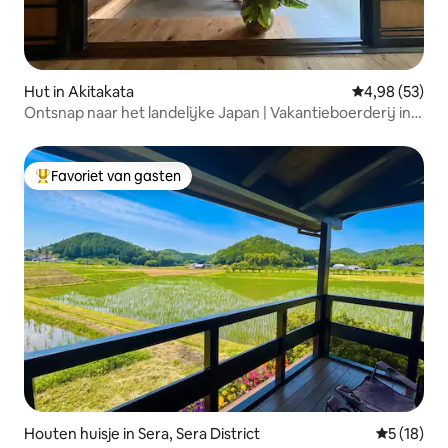
Hut in Akitakata
Gemiddelde be
4,98 (53)
Ontsnap naar het landelijke Japan | Vakantieboerderij in
Hiroshima
Favoriet van gasten
Topfavoriet van gasten
Houten huisje in Sera, Sera District
Gemiddelde
5 (18)