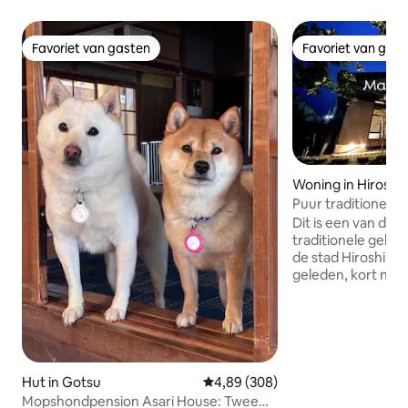
Favoriet van gasten
Favoriet van gas
Favoriet van gasten
Favoriet van gas
Woning in Hiroshi
Puur traditioneel h
Gehele woning
Dit is een van de
traditionele gebou
de stad Hiroshima
geleden, kort na d
architectonische st
zukuri.Het is een
slechts een steen
hoofdstraat, en er 
Japanse stijl waar 
zijn ook objecten d
Hut in Gotsu
Gemiddelde beoordeling van 4,89
4,89 (308)
House te vinden zi
Mopshondpension Asari House: Twee