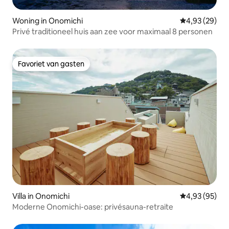
Woning in Onomichi
Gemiddelde be
4,93 (29)
Privé traditioneel huis aan zee voor maximaal 8 personen
Favoriet van gasten
Favoriet van gasten
Villa in Onomichi
Gemiddelde be
4,93 (95)
Moderne Onomichi-oase: privésauna-retraite