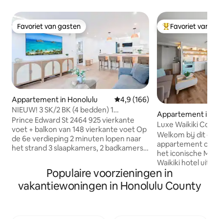
Favoriet van gasten
Favoriet van g
Favoriet van gasten
Topfavoriet van 
Appartement in Honolulu
Gemiddelde beoordeling van 4,9
4,9 (166)
NIEUW! 3 SK/2 BK (4 bedden) 1
Appartement in H
parkeerplaats + 2 minuten van het
Prince Edward St 2464 925 vierkante
Luxe Waikiki Con
strand
voet + balkon van 148 vierkante voet Op
GRATIS PARKERE
Welkom bij dit g
de 6e verdieping 2 minuten lopen naar
appartement op de
het strand 3 slaapkamers, 2 badkamers
het iconische Mari
Maximale bezetting: 8 gasten 24-uurs
Waikiki hotel uit d
wasserette ter plaatse Opmerking over
Populaire voorzieningen in
vintage charme m
voorzieningen: geen zwembad of
waaronder een ged
vakantiewoningen in Honolulu County
fitnessruimte op het terrein
de oceaan, GRATI
Toegankelijkheid: Houd er rekening
parkeergelegenheid
mee dat deze unit en de toegewezen
internet, aircondi
parkeerplaats niet toegankelijk zijn voor
smart-tv met Appl