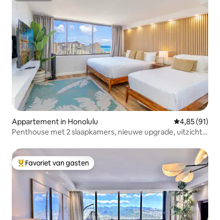
Appartement in Honolulu
Gemiddelde be
4,85 (91)
Penthouse met 2 slaapkamers, nieuwe upgrade, uitzicht
op de oceaan, 8 slaapplaatsen
Favoriet van gasten
Topfavoriet van gasten