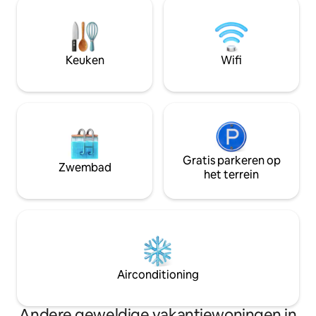
mensen met een beperking
zwembad of verke
Parkeerregels: 1 toegewezen
winkels, restaura
parkeervak inbegrepen Maximale
wereldklasse. Met
hoogte 2,03 m Geschikt voor maximaal
een slaapbank is h
een minibusje of een grote SUV Geen
Keuken
Wifi
koppels of gezinn
personenbusje toegestaan
nog jouw stukje p
Registratielicentienummer: 2026-STR-
essentie van Waikik
213
Gratis parkeren op
Zwembad
het terrein
Airconditioning
Andere geweldige vakantiewoningen in