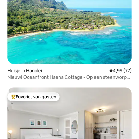
Huisje in Hanalei
Gemiddelde be
4,99 (77)
Nieuw! Oceanfront Haena Cottage - Op een steenworp
afstand van het strand
Favoriet van gasten
Topfavoriet van gasten