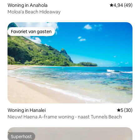
Woning in Anahola
Gemiddelde be
4,94 (49)
Moloa'a Beach Hideaway
Favoriet van gasten
Favoriet van gasten
Woning in Hanalei
Gemiddelde
5 (30)
Nieuw! Haena A-frame woning - naast Tunnels Beach
Superhost
Superhost