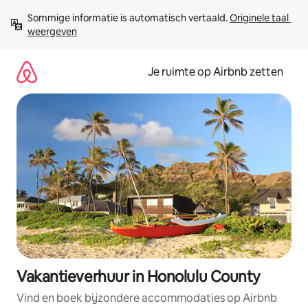
Ga
Sommige informatie is automatisch vertaald. 
Originele taal 
direct
weergeven
naar
inhoud
Je ruimte op Airbnb zetten
Vakantieverhuur in Honolulu County
Vind en boek bijzondere accommodaties op Airbnb