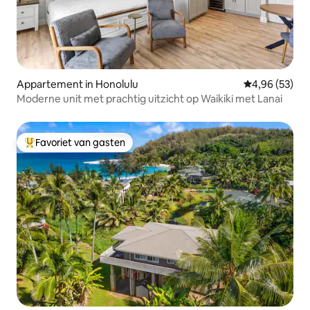
Appartement in Honolulu
Gemiddelde be
4,96 (53)
Moderne unit met prachtig uitzicht op Waikiki met Lanai
Favoriet van gasten
Topfavoriet van gasten