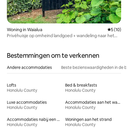
Woning in Waialua
Gemiddelde
5 (10)
Privéhuisje op omheind landgoed + wandeling naar het
strand
Bestemmingen om te verkennen
Andere accommodaties
Beste bezienswaardigheden in de b
Lofts
Bed & breakfasts
Honolulu County
Honolulu County
Luxe accommodaties
Accommodaties aan het water
Honolulu County
Honolulu County
Accommodaties nabij een meer
Woningen aan het strand
Honolulu County
Honolulu County