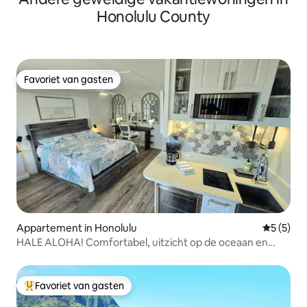
Honolulu County
Favoriet van gasten
Favoriet van gasten
Appartement in Honolulu
Gemiddeld
5 (5)
HALE ALOHA! Comfortabel, uitzicht op de oceaan en
Diamond Head
Favoriet van gasten
Topfavoriet van gasten