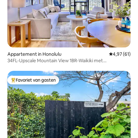
Appartement in Honolulu
Gemiddelde be
4,97 (61)
34FL-Upscale Mountain View 1BR-Waikiki met
parkeerplaats
Favoriet van gasten
Topfavoriet van gasten