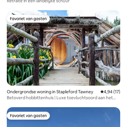
Retraite in een landelijke schuur
Favoriet van gasten
Favoriet van gasten
Ondergrondse woning in Stapleford Tawney
Gemiddelde be
4,94 (17)
Betoverd hobbittenhuis | Luxe toevluchtsoord aan het
meer
Favoriet van gasten
Favoriet van gasten