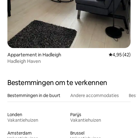
Appartement in Hadleigh
Gemiddelde be
4,95 (42)
Hadleigh Haven
Bestemmingen om te verkennen
Bestemmingen in de buurt
Andere accommodaties
Best
Londen
Parijs
Vakantiehuizen
Vakantiehuizen
Amsterdam
Brussel