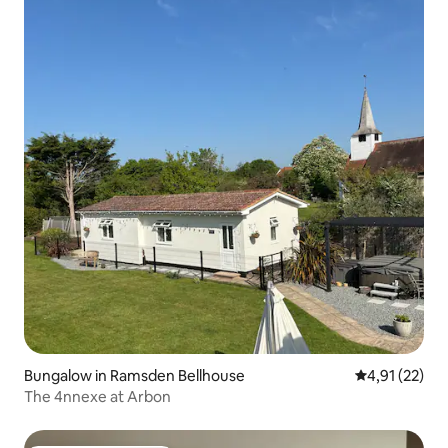
Bungalow in Ramsden Bellhouse
Gemiddelde be
4,91 (22)
The 4nnexe at Arbon