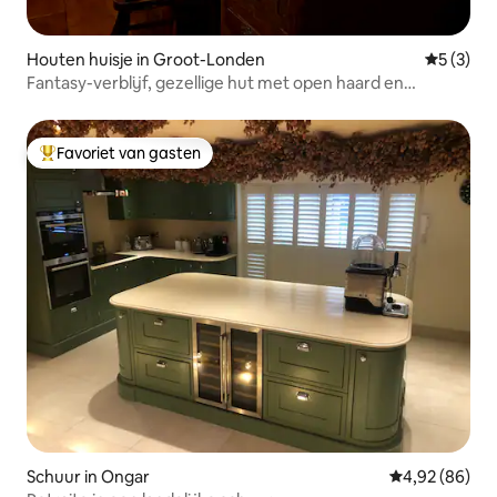
Houten huisje in Groot-Londen
Gemiddeld
5 (3)
Fantasy-verblijf, gezellige hut met open haard en
bioscoop
Favoriet van gasten
Topfavoriet van gasten
Schuur in Ongar
Gemiddelde be
4,92 (86)