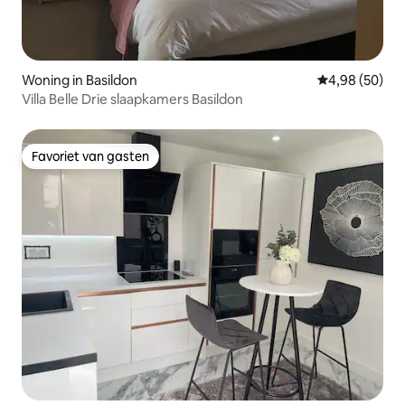
Woning in Basildon
Gemiddelde be
4,98 (50)
Villa Belle Drie slaapkamers Basildon
Favoriet van gasten
Favoriet van gasten