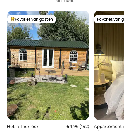
en meer.
Favoriet van gasten
Favoriet van gas
Topfavoriet van gasten
Favoriet van gas
Hut in Thurrock
Gemiddelde beoordeling van 4,96
4,96 (192)
Appartement in E