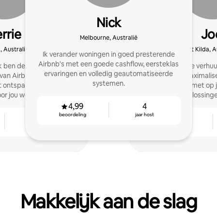
Nick
rrie
Jo
Melbourne, Australië
, Australië
St Kilda, A
Ik verander woningen in goed presterende
Airbnb's met een goede cashflow, eersteklas
k ben de specialist voor
Professionele verhuu
ervaringen en volledig geautomatiseerde
an Airbnb die voor alles
diensten. Maximalise
systemen.
t ontspannen terwijl je
vastgoed met op 
or jou werkt!
vastgoedoplossingen
4,99
4
beoordeling
jaar host
4
4,96
jaar host
beoordeling
Makkelijk aan de slag