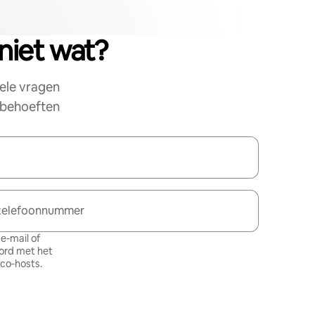
niet wat?
ele vragen
e behoeften
telefoonnummer
e-mail of
oord met het
 co‑hosts
.