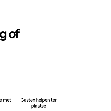
g of
e met
Gasten helpen ter
plaatse