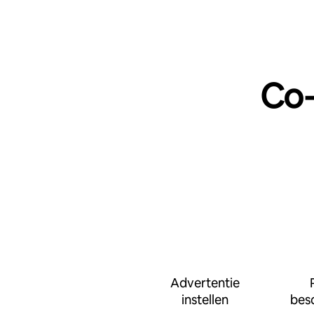
Co‑
Advertentie
instellen
bes