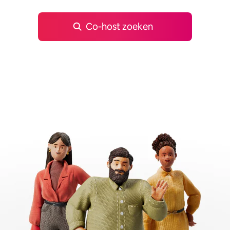
Co‑host zoeken