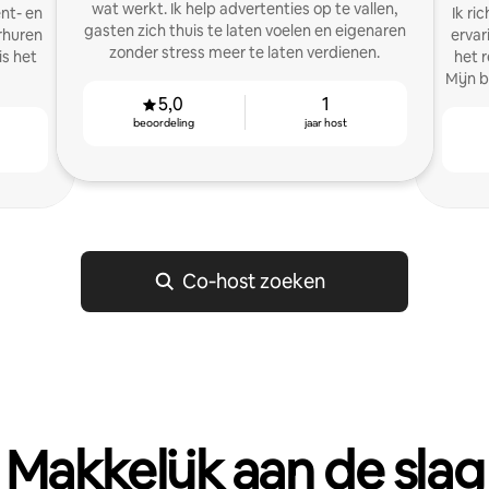
wat werkt. Ik help advertenties op te vallen,
nt- en
Ik ri
gasten zich thuis te laten voelen en eigenaren
erhuren
ervar
zonder stress meer te laten verdienen.
is het
het 
Mijn 
5,0
1
beoordeling
jaar host
Co‑host zoeken
Makkelijk aan de slag