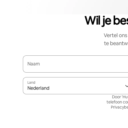
Wil je b
Vertel on
te beantwo
Naam
Land
Nederland
Door 'Hu
telefoon co
Privacybe