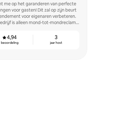
cht me op het garanderen van perfecte
ingen voor gasten! Dit zal op zijn beurt
rendement voor eigenaren verbeteren.
bedrijf is alleen mond-tot-mondreclame
gegroeid.
4,94
3
beoordeling
jaar host