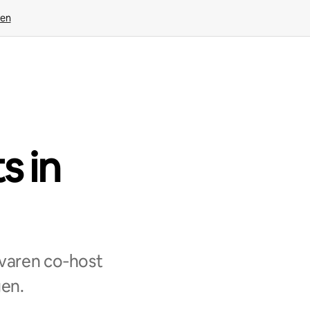
ven
s in
varen co‑host
gen.