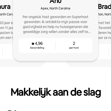
Anu
aura
Brad
Apex, North Carolina
North Carolina
Clayton, Nort
Per ongeluk host geworden en Superhost
geworden. Ik ontdekte mijn passie voor
20 jaar ervaring met
4 jaar ervaring met he
gastvrijheid en help nu huiseigenaren die
n 11 jaar met Airbnb. Ik
van door gasten favori
geweldige zorg willen zonder alles zelf te
 gasten te ontvangen! Nu
Airbnb. Ik wil anderen h
doen.
om een 5-sterrenverblijf
behalen waar ze na
bieden!
4,96
2
beoordeling
jaar host
11
4,94
jaar host
beoordeling
Makkelijk aan de slag