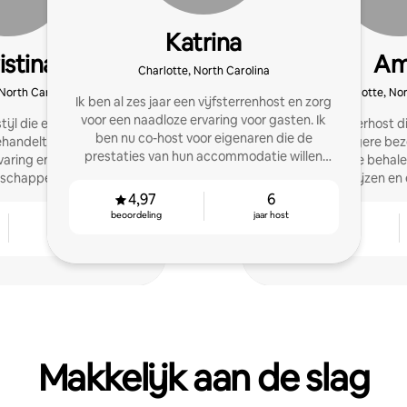
Katrina
istina
A
Charlotte, North Carolina
 North Carolina
Charlotte, Nor
Ik ben al zes jaar een vijfsterrenhost en zorg
voor een naadloze ervaring voor gasten. Ik
ijl die elke woning als
Ik ben een Superhost d
ben nu co-host voor eigenaren die de
handelt. We richten ons
om een hogere bez
prestaties van hun accommodatie willen
rvaring en duurzame
inkomsten te behale
verbeteren of die willen verkopen.
rschappen.
slimme prijzen en
gasterv
4,97
6
beoordeling
jaar host
4
4,94
jaar host
beoordeling
Makkelijk aan de slag