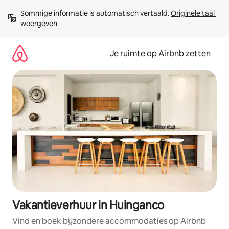
Ga
Sommige informatie is automatisch vertaald. 
Originele taal 
direct
weergeven
naar
inhoud
Je ruimte op Airbnb zetten
Vakantieverhuur in Huinganco
Vind en boek bijzondere accommodaties op Airbnb