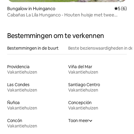
Bungalow in Huinganco
Gemiddeld
5 (6)
Cabañas La Lila Hunganco - Houten huisje met twee
slaapkamers
Bestemmingen om te verkennen
Bestemmingen in de buurt
Beste bezienswaardigheden in de
Providencia
Viña del Mar
Vakantiehuizen
Vakantiehuizen
Las Condes
Santiago Centro
Vakantiehuizen
Vakantiehuizen
Ñuñoa
Concepción
Vakantiehuizen
Vakantiehuizen
Concón
Toon meer
Vakantiehuizen