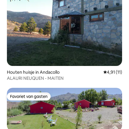
Houten huisje in Andacollo
Gemiddelde b
4,91 (11)
ALAURI NEUQUEN - MAITEN
Favoriet van gasten
Favoriet van gasten