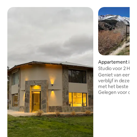
Appartement in H
Studio voor 2 Hui
Geniet van een u
verblijf in deze r
met het beste uit
Gelegen voor de i
Corona, biedt het 
totale verbinding 
de ideale plek voo
willen onderdompe
van de Wind Mount
de sereniteit van de b
gelegen aan de Cal