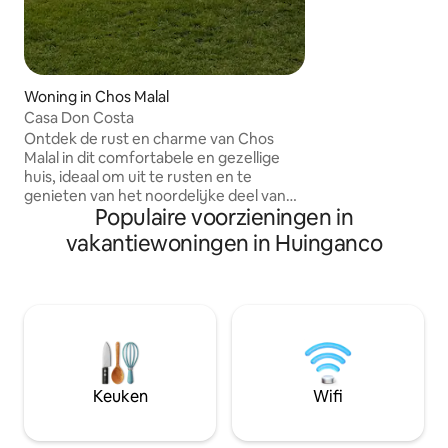
de provinciale host
in de richting van
Woning in Chos Malal
Casa Don Costa
Ontdek de rust en charme van Chos
Malal in dit comfortabele en gezellige
huis, ideaal om uit te rusten en te
genieten van het noordelijke deel van
Populaire voorzieningen in
Neuquén. Gelegen in een handige en
rustige omgeving, is het perfect voor
vakantiewoningen in Huinganco
gezinnen, stellen of reizigers die op zoek
zijn naar comfort en een uitstekende
uitvalsbasis om de streek te verkennen.
Het huis heeft ruime, lichte kamers, een
volledig uitgeruste keuken, een
comfortabele woonkamer, knusse
slaapkamers en alles wat je nodig hebt
voor een aangenaam verblijf.
Keuken
Wifi