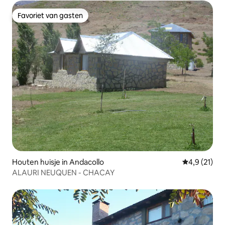
Favoriet van gasten
Favoriet van gasten
Houten huisje in Andacollo
Gemiddelde b
4,9 (21)
ALAURI NEUQUEN - CHACAY