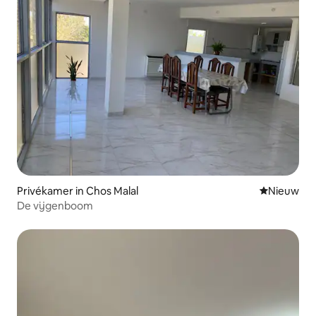
Privékamer in Chos Malal
Nieuwe ac
Nieuw
De vijgenboom