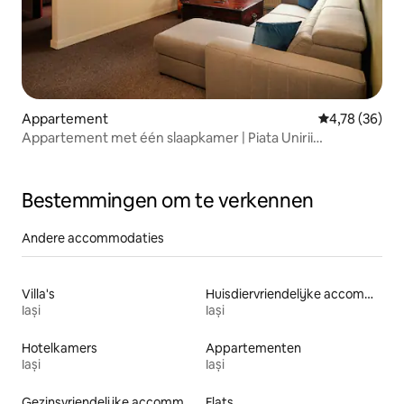
Appartement
Gemiddelde be
4,78 (36)
Appartement met één slaapkamer | Piata Unirii
Apartments
Bestemmingen om te verkennen
Andere accommodaties
Villa's
Huisdiervriendelijke accommodaties
Iași
Iași
Hotelkamers
Appartementen
Iași
Iași
Gezinsvriendelijke accommodaties
Flats