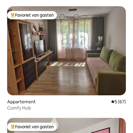
Favoriet van gasten
Topfavoriet van gasten
Appartement
Gemiddelde
5 (67)
Comfy Hub
Favoriet van gasten
Topfavoriet van gasten