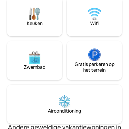
voetgangersgebie
een ruim balkon Hoogtepunt locatie
de Cuza Vodă-stra
Gelegen op een rustige eerste
verscheidenheid a
verdieping met gratis parkeren op
boetieks en antiek
straat, op slechts 10 minuten van Piața
Keuken
Wifi
Unirii, winkels en cafés - een ideale mix
van rust en stedelijk gemak
Gratis parkeren op
Zwembad
het terrein
Airconditioning
Andere geweldige vakantiewoningen in