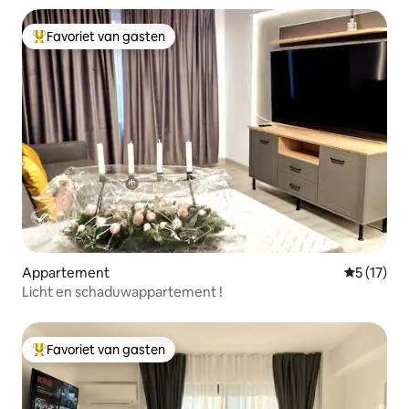
Favoriet van gasten
Topfavoriet van gasten
Appartement
Gemiddelde
5 (17)
Licht en schaduwappartement !
Favoriet van gasten
Topfavoriet van gasten