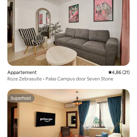
Appartement
Gemiddelde be
4,86 (21)
Roze Zebrasuite • Palas Campus door Seven Stone
Superhost
Superhost