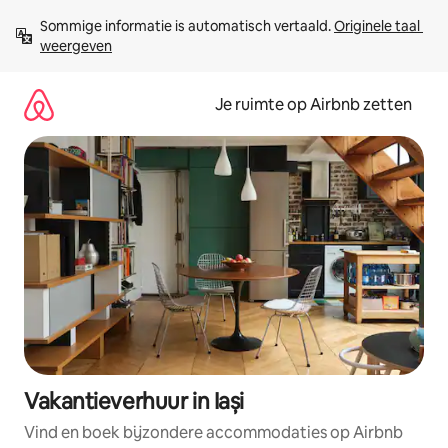
Ga
Sommige informatie is automatisch vertaald. 
Originele taal 
direct
weergeven
naar
inhoud
Je ruimte op Airbnb zetten
Vakantieverhuur in Iași
Vind en boek bijzondere accommodaties op Airbnb