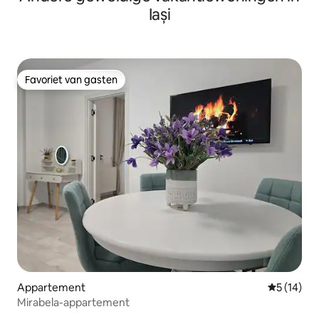
Iași
Favoriet van gasten
Favoriet van gasten
Appartement
Gemiddelde
5 (14)
Mirabela-appartement