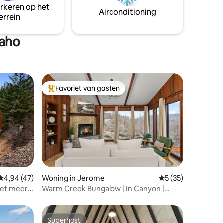
ites of
arkeren op het
onvergetelijke reis met je beste
Airconditioning
et
errein
vrienden, Grandview Getaway heeft
iedereen iets te bieden.
daho
Favoriet van gasten
Topfavoriet van gasten
ecensies
Gemiddelde beoordeling van 4,94 uit 5, 47 recensies
4,94 (47)
Woning in Jerome
Gemiddelde beoorde
5 (35)
het meer +
Warm Creek Bungalow | In Canyon |
Uitzicht op de rivier
Superhost