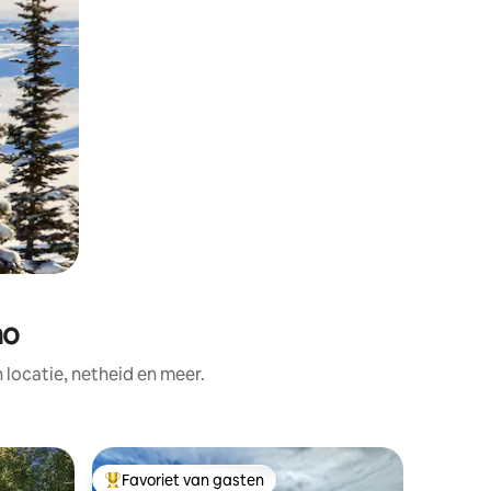
ho
ocatie, netheid en meer.
Houten hu
Favoriet van gasten
Favor
Topfavoriet van gasten
Topfavo