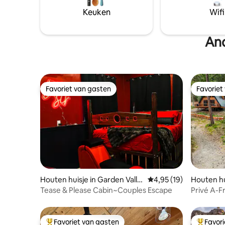
drijven door de rivier, raften van
accommod
Keuken
Wifi
wereldklasse, wandelen, ATV-ing,
een eigen
mountainbiken en genieten van een
wilde die
aantal iconische warmwaterbronnen!"
miljoen do
And
Favoriet van gasten
Favoriet
Favoriet van gasten
Favoriet
Houten huisje in Garden Valle
Gemiddelde beoordelin
4,95 (19)
Houten hu
y
Tease & Please Cabin~Couples Escape
Privé A-F
grenzend
Favoriet van gasten
Favor