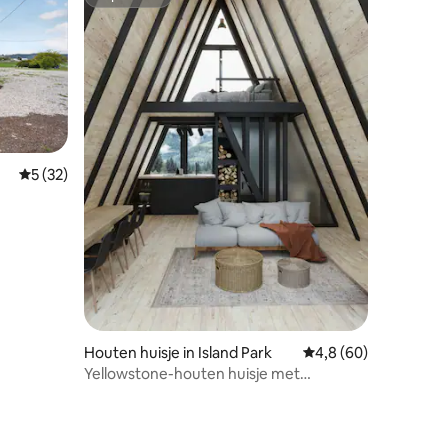
Superhost
ecensies
Gemiddelde beoordeling van 5 uit 5, 32 recensies
5 (32)
/Camperplaats
Houten huisje in Island Park
Gemiddelde beoordeli
4,8 (60)
Yellowstone-houten huisje met
bubbelbad - 20 minuten van YNP!