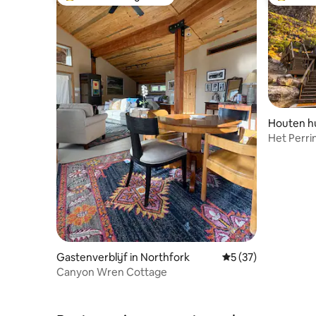
Topfavoriet van gasten
Topfavor
Houten hu
Het Perri
Sterrenki
Gastenverblijf in Northfork
Gemiddelde beoorde
5 (37)
Canyon Wren Cottage