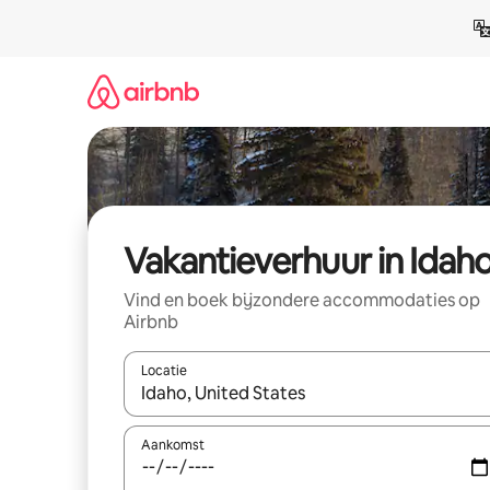
Ga
direct
naar
inhoud
Vakantieverhuur in Idah
Vind en boek bijzondere accommodaties op
Airbnb
Locatie
Wanneer er suggesties beschikbaar zijn, maak je 
Aankomst