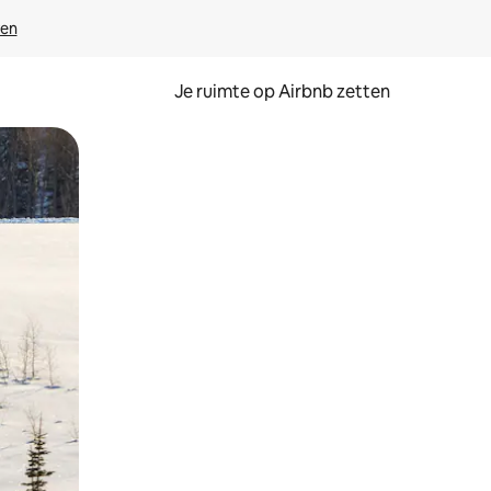
ven
Je ruimte op Airbnb zetten
ken of swipen.