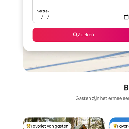
Vertrek
Zoeken
B
Gasten zijn het ermee e
Favoriet van gasten
Favor
Topfavoriet van gasten
Topfavor