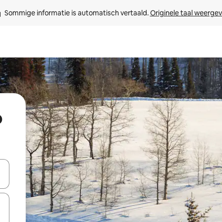
Sommige informatie is automatisch vertaald. 
Originele taal weerge
o
een keuze met je de pijltjestoetsen omhoog en omlaag, óf door te tik