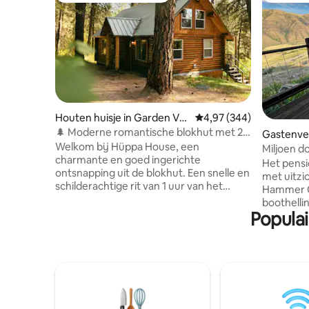
Houten huisje in Garden Vall
Gemiddelde beoordeling 
4,97 (344)
ey
🌲 Moderne romantische blokhut met 2
Gastenver
slaapkamers in het bos 🪵
Welkom bij Hüppa House, een
Miljoen do
charmante en goed ingerichte
Valley
Het pensi
ontsnapping uit de blokhut. Een snelle en
met uitzic
schilderachtige rit van 1 uur van het
Hammer C
centrum van Boise naar deze oase
boothellin
tussen de dennen, onlangs
Populai
Hells Can
opgewaardeerd met moderne
Landing o
voorzieningen zoals slimme apparaten,
gebieden 
high-end meubels, luxe beddengoed,
raften en 
gedetailleerde designelementen en een
biedt com
onlangs verbeterde badkamer en
personen
keuken. Binnen een korte rijafstand van
comfortab
10 meter kun je genieten van golfen,
complete