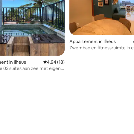
eling van 5 uit 5, 7 recensies
Appartement in Ilhéus
Zwembad en fitnessruimte in 
supercomfortabel appartemen
nt in Ilhéus
Gemiddelde beoordeling van 4,94 uit 5, 18 r
4,94 (18)
 03 suites aan zee met eigen
d