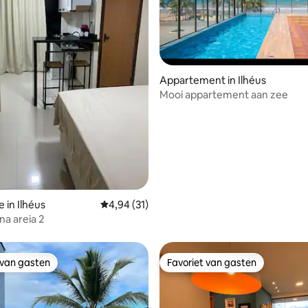
g van 4,87 uit 5, 31 recensies
Appartement in Ilhéus
Mooi appartement aan zee
 in Ilhéus
Gemiddelde beoordeling van 4,94 uit 5, 31 r
4,94 (31)
na areia 2
 van gasten
Favoriet van gasten
 van gasten
Favoriet van gasten