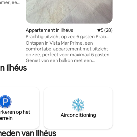
kamer, een
Pernambu
V, een
plek met 
een balkon
stad.
 stad.
or
Appartement in Ilhéus
Gemiddelde beoorde
5 (28)
uten van
Prachtig uitzicht op zee 6 gasten Praia
arkten,
dos Milionários
Ontspan in Vista Mar Prime, een
partement
comfortabel appartement met uitzicht
ect voor
op zee, perfect voor maximaal 6 gasten.
Geniet van een balkon met een
fort op
n Ilhéus
spectaculair uitzicht, ideaal om van de
zee!
zonsopgang te genieten en de zeebries
te voelen. Gezellige sfeer, goed
uitgerust en ontworpen voor een
onvergetelijk verblijf. Een bevoorrechte
locatie, dicht bij stranden, restaurants en
lokale bezienswaardigheden. De
perfecte plek om te ontspannen, te
arkeren op het
genieten en speciale momenten te
Airconditioning
errein
beleven. Om veiligheidsredenen vragen
we een document met foto van alle
gasten.
heden van Ilhéus