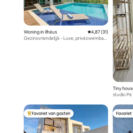
Woning in Ilhéus
Gemiddelde beoordelin
4,87 (31)
Gezinsvriendelijk - Luxe, privézwembad
en uitzicht op zee!
Tiny house
studio Pé 
Favoriet van gasten
Favoriet
Topfavoriet van gasten
Favoriet