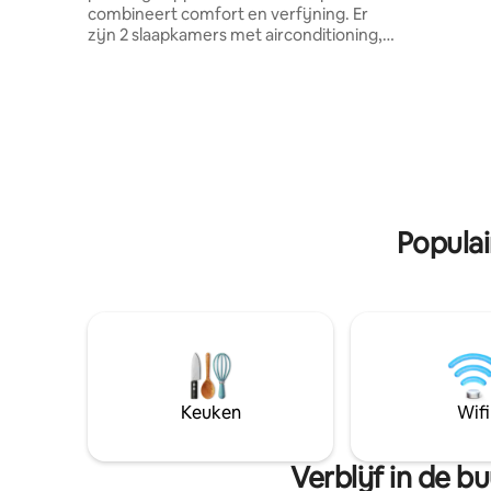
combineert comfort en verfijning. Er
slaapkamer w
zijn 2 slaapkamers met airconditioning,
naast de
een complete keuken (met wasmachine
barbecue Ideaal voor maximaal 
en droger en vaatwasser). Het
personen
appartement heeft een zwembad, een
badhandd
fitnesscentrum en een recreatiegebied
Enkele af
voor kinderen. Onverslaanbare locatie:
Domingos 1,8 km van Praia do Marci
met uitzicht op de zee en op een paar
4,5 km va
meter van supermarkten, luchthaven en
km van de
de beste restaurants in de stad. Word
4,9 km va
wakker met de oceaanbries in een
Garage vo
Populai
omgeving die is ontworpen voor je rust.
Praktisch en schoonheid in de beste
buurt van Bahia!
Keuken
Wifi
Verblijf in de 