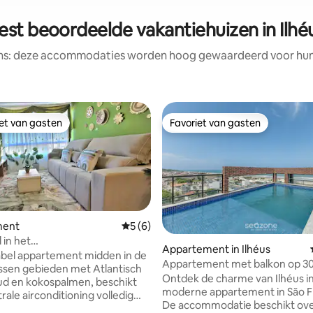
est beoordeelde vakantiehuizen in Ilhé
ens: deze accommodaties worden hoog gewaardeerd voor hun l
iet van gasten
Favoriet van gasten
iet van gasten
Favoriet van gasten
ment
Gemiddelde beoordeling van 5 uit 5, 6 r
5 (6)
in het
Appartement in Ilhéus
entencomplex met
bel appartement midden in de
Appartement met balkon op 3
ling van 5 uit 5, 13 recensies
oning (4 gasten)
ssen gebieden met Atlantisch
de zee – MMD0305
Ontdek de charme van Ilhéus in
en, beschikt
moderne appartement in São F
De accommodatie beschikt over
en 1 suite en 1