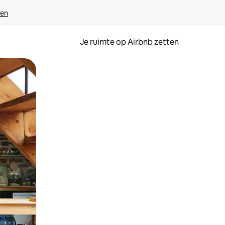
ven
Je ruimte op Airbnb zetten
ken of swipen.