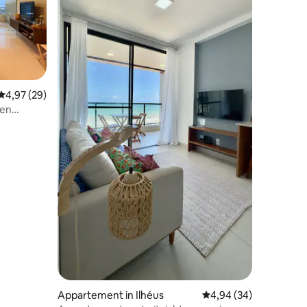
Gemiddelde beoordeling van 4,97 uit 5, 29 recensies
4,97 (29)
een
t
ecensies
Appartement in Ilhéus
Gemiddelde beoordelin
4,94 (34)