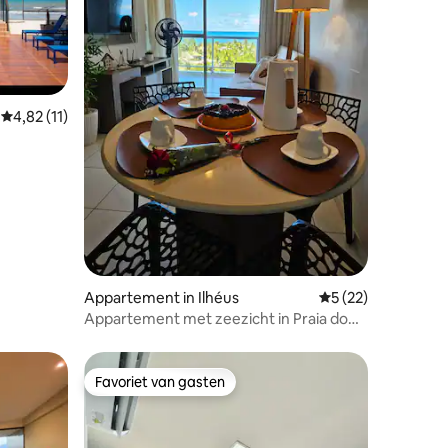
Gemiddelde beoordeling van 4,82 uit 5, 11 recensies
4,82 (11)
ecensies
Appartement in Ilhéus
Gemiddelde beoorde
5 (22)
Appartement met zeezicht in Praia do
Sul met zwembad!
Favoriet van gasten
Favoriet van gasten