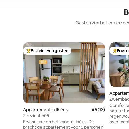
B
Gasten zijn het ermee e
Favoriet van gasten
Favor
Topfavoriet van gasten
Topfavor
Apparte
Zwembad 
appartem
Comforta
Appartement in Ilhéus
Gemiddelde beoorde
5 (13)
airconditi
natuur tu
Zeezicht 905
regenwoud en kokospalm
Ervaar luxe op het zand in Ilhéus! Dit
over: centrale airconditioning volledig
prachtige appartement voor 5 personen
uitgeruste keuk