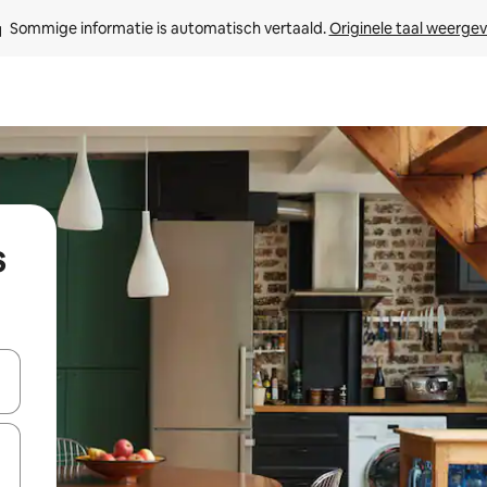
Sommige informatie is automatisch vertaald. 
Originele taal weerge
s
een keuze met je de pijltjestoetsen omhoog en omlaag, óf door te tik