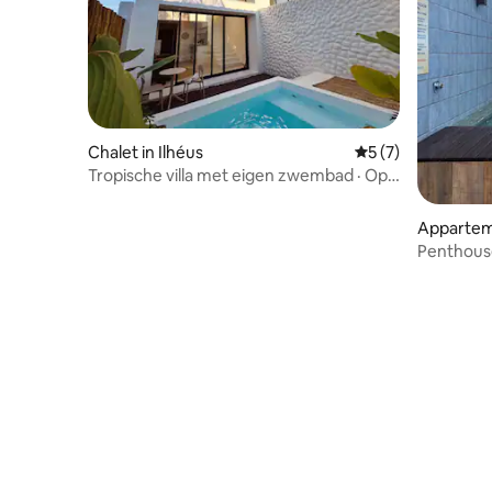
Chalet in Ilhéus
Gemiddelde beoord
5 (7)
Tropische villa met eigen zwembad · Op
een steenworp afstand van de oceaan
Apparteme
Penthouse
bubbelba