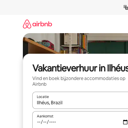
Ga
direct
naar
inhoud
Vakantieverhuur in Ilhéu
Vind en boek bijzondere accommodaties op
Airbnb
Locatie
Wanneer er suggesties beschikbaar zijn, maak je 
Aankomst