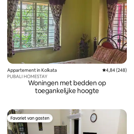
Appartement in Kolkata
Gemiddelde beo
4,84 (248)
PUBALI HOMESTAY
Woningen met bedden op
toegankelijke hoogte
Favoriet van gasten
Favoriet van gasten