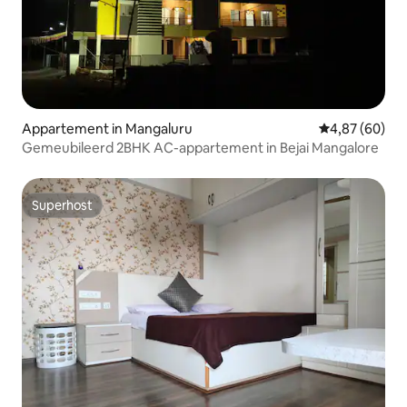
Appartement in Mangaluru
Gemiddelde be
4,87 (60)
Gemeubileerd 2BHK AC-appartement in Bejai Mangalore
Superhost
Superhost