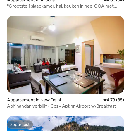
“Grootste 1 slaapkamer, hal, keuken in heel GOA met
zwembad”
Appartement in New Delhi
Gemiddelde be
4,79 (38)
Abhinandan verblijf - Cozy Apt nr Airport w/Breakfast
Superhost
Superhost