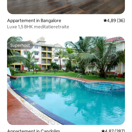
Appartement in Bangalore
Gemiddelde be
4,89 (36)
Luxe 1,5 BHK meditatieretraite
Superhost
Superhost
Appartement in Candolim
Gemiddelde beo
4,87 (287)