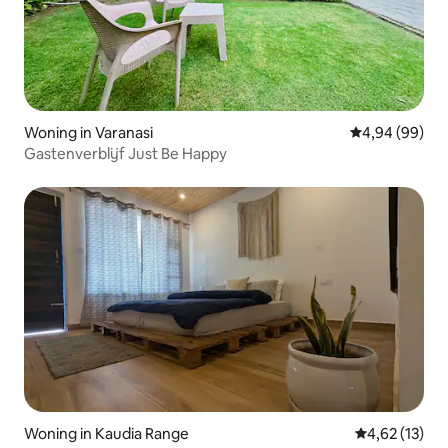
Woning in Varanasi
Gemiddelde be
4,94 (99)
Gastenverblijf Just Be Happy
Woning in Kaudia Range
Gemiddelde be
4,62 (13)