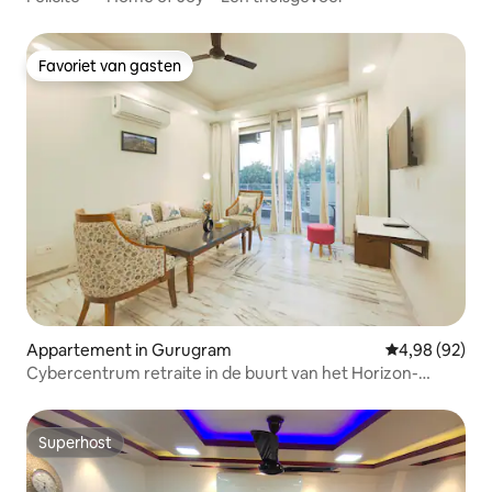
Favoriet van gasten
Favoriet van gasten
Appartement in Gurugram
Gemiddelde be
4,98 (92)
Cybercentrum retraite in de buurt van het Horizon-
centrum
Superhost
Superhost