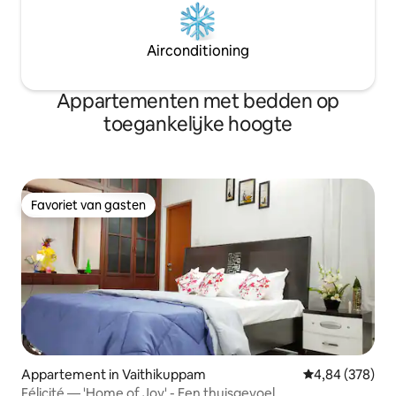
Airconditioning
Appartementen met bedden op
toegankelijke hoogte
Favoriet van gasten
Favoriet van gasten
Appartement in Vaithikuppam
Gemiddelde beo
4,84 (378)
Félicité — 'Home of Joy' - Een thuisgevoel