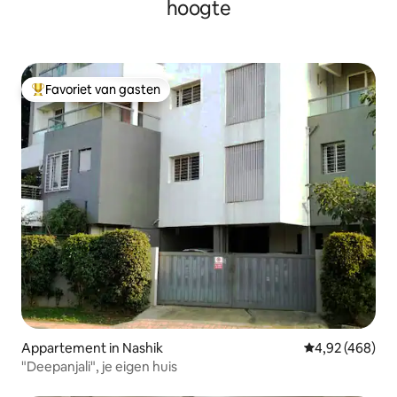
hoogte
Favoriet van gasten
Topfavoriet van gasten
Appartement in Nashik
Gemiddelde beo
4,92 (468)
"Deepanjali", je eigen huis