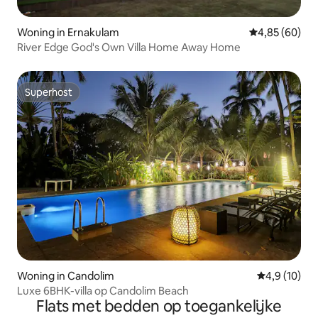
Woning in Ernakulam
Gemiddelde be
4,85 (60)
River Edge God's Own Villa Home Away Home
Superhost
Superhost
Woning in Candolim
Gemiddelde b
4,9 (10)
Luxe 6BHK-villa op Candolim Beach
Flats met bedden op toegankelijke