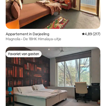
Appartement in Darjeeling
Gemiddelde beo
4,89 (217)
Magnolia • De 1BHK Himalaya-uitje
Favoriet van gasten
Favoriet van gasten