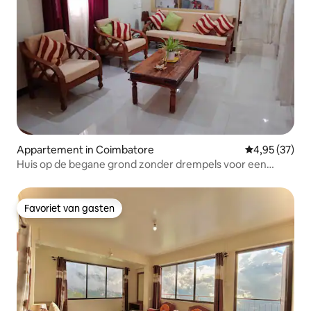
Appartement in Coimbatore
Gemiddelde be
4,95 (37)
Huis op de begane grond zonder drempels voor een
gezin
Favoriet van gasten
Favoriet van gasten