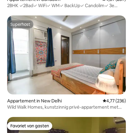
2BHK ✓2Bad✓ WiFi✓ WM✓ BackUp✓ Candolim✓ 3e
bovenste verdieping
Superhost
Superhost
Appartement in New Delhi
Gemiddelde beo
4,77 (236)
Wild Walk Homes, kunstzinnig privé-appartement met
airco en BT
Favoriet van gasten
Favoriet van gasten