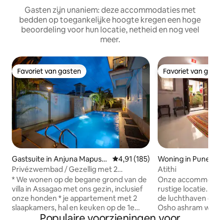
Gasten zijn unaniem: deze accommodaties met
bedden op toegankelijke hoogte kregen een hoge
beoordeling voor hun locatie, netheid en nog veel
meer.
Favoriet van gasten
Favoriet van gas
Favoriet van gasten
Favoriet van gas
Gastsuite in Anjuna Mapusa
Gemiddelde beoordeling van 4,91
4,91 (185)
Woning in Pune
road
Privézwembad / Gezellig met 2
Atithi
slaapkamers, hal en keuken in Assagao /
* We wonen op de begane grond van de
Onze accommodati
In de buurt van restaurants
villa in Assagao met ons gezin, inclusief
rustige locatie. O
onze honden * je appartement met 2
de luchthaven dich
slaapkamers, hal en keuken op de 1e
Osho ashram wink
Populaire voorzieningen voor
verdieping met een aparte ingang. ***
bezienswaardigh