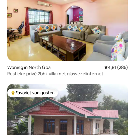
Woning in North Goa
Gemiddelde beo
4,81 (285)
Rustieke privé 2bhk villa met glasvezelinternet
Favoriet van gasten
Topfavoriet van gasten