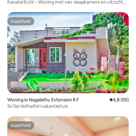
Kanatal Kutir - Woning met vier slaapkamers en uitzicht
op de gletsjer
Superhost
Superhost
Woning in Nagalathu Extension R F
Gemiddelde b
4,8 (59)
Sri Sai Vethathiri vakantiehuis
Superhost
Superhost