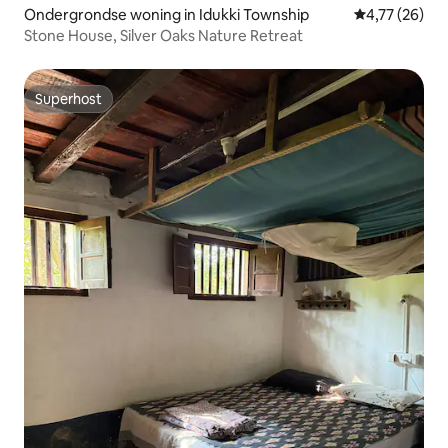
Ondergrondse woning in Idukki Township
Gemiddelde be
4,77 (26)
Stone House, Silver Oaks Nature Retreat
Superhost
Superhost