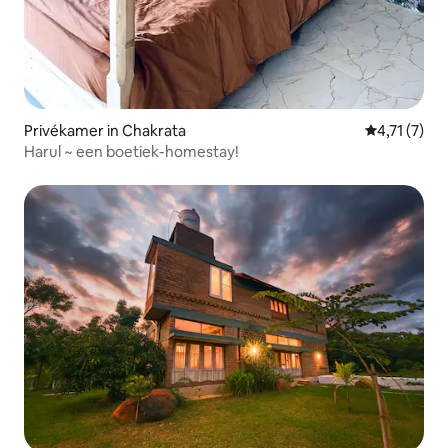
Privékamer in Chakrata
Gemiddelde 
4,71 (7)
Harul ~ een boetiek-homestay!