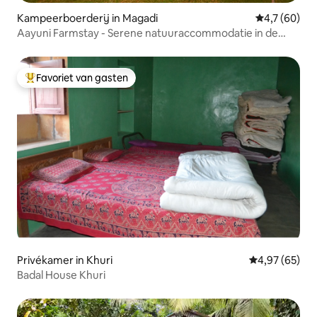
Kampeerboerderij in Magadi
Gemiddelde b
4,7 (60)
Aayuni Farmstay - Serene natuuraccommodatie in de
buurt van Bangalore
Favoriet van gasten
Topfavoriet van gasten
Privékamer in Khuri
Gemiddelde be
4,97 (65)
Badal House Khuri