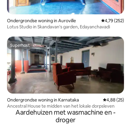
Ondergrondse woning in Auroville
Gemiddelde beo
4,79 (252)
Lotus Studio in Skandavan's garden, Edayanchavadi
Superhost
Superhost
Ondergrondse woning in Karnataka
Gemiddelde be
4,88 (25)
Ancestral House te midden van het lokale dorpsleven
Aardehuizen met wasmachine en -
droger