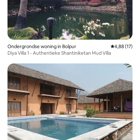
Ondergrondse woning in Bolpur
Gemiddelde be
4,88 (17)
Diya Villa 1 - Authentieke Shantiniketan Mud Villa