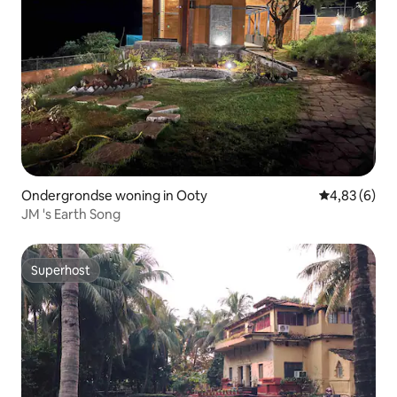
Ondergrondse woning in Ooty
Gemiddelde b
4,83 (6)
JM 's Earth Song
Superhost
Superhost