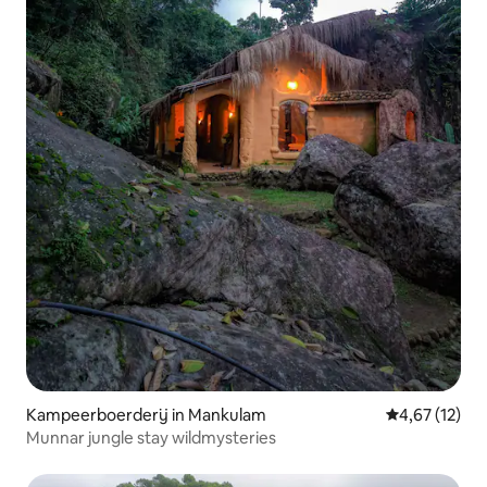
Kampeerboerderij in Mankulam
Gemiddelde be
4,67 (12)
Munnar jungle stay wildmysteries