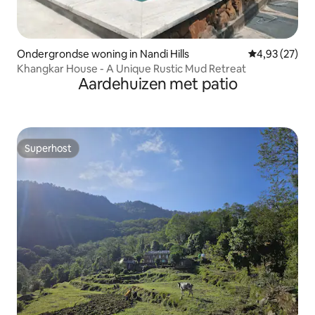
Ondergrondse woning in Nandi Hills
Gemiddelde be
4,93 (27)
Khangkar House - A Unique Rustic Mud Retreat
Aardehuizen met patio
Superhost
Superhost