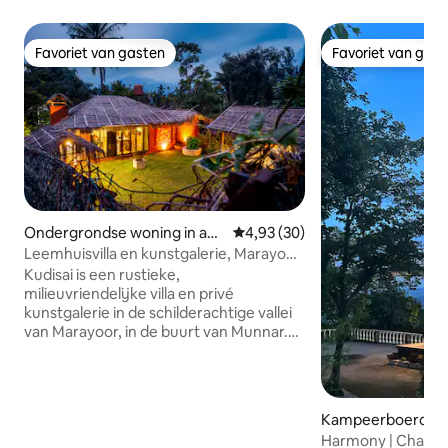
Favoriet van gasten
Favoriet van gas
Favoriet van gasten
Favoriet van gas
Ondergrondse woning in ana
Gemiddelde beoordeling van 4,9
4,93 (30)
kkalpetty
Leemhuisvilla en kunstgalerie, Marayoor,
Munnar
Kudisai is een rustieke,
milieuvriendelijke villa en privé
kunstgalerie in de schilderachtige vallei
van Marayoor, in de buurt van Munnar.
Gebouwd met natuurlijke materialen en
gevuld met artistieke interieurs,
combineert het eenvoud met comfort.
Geniet van een privéverblijf met rieten
Kampeerboerderij
dak, een sereen uitzicht, een rustig
aroli
Harmony | Chateau 
gazon en zorgvuldig samengestelde