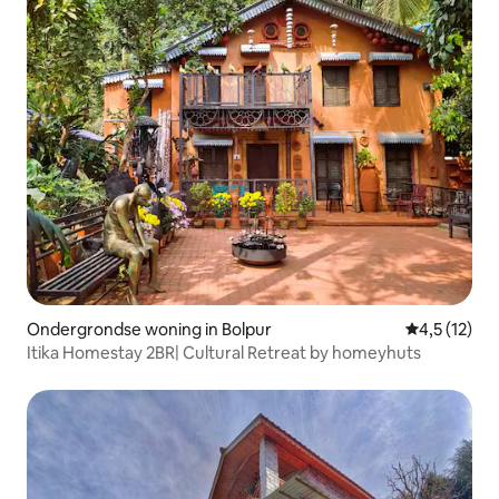
Ondergrondse woning in Bolpur
Gemiddelde b
4,5 (12)
Itika Homestay 2BR| Cultural Retreat by homeyhuts