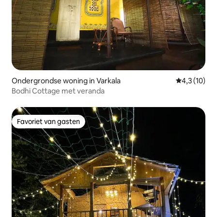
Ondergrondse woning in Varkala
Gemiddelde b
4,3 (10)
Bodhi Cottage met veranda
Favoriet van gasten
Favoriet van gasten