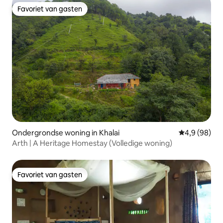
Favoriet van gasten
Favoriet van gasten
Ondergrondse woning in Khalai
Gemiddelde b
4,9 (98)
Arth | A Heritage Homestay (Volledige woning)
Favoriet van gasten
Favoriet van gasten