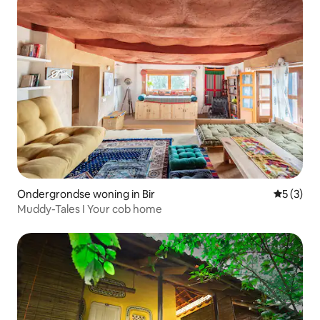
Ondergrondse woning in Bir
Gemiddeld
5 (3)
Muddy-Tales I Your cob home