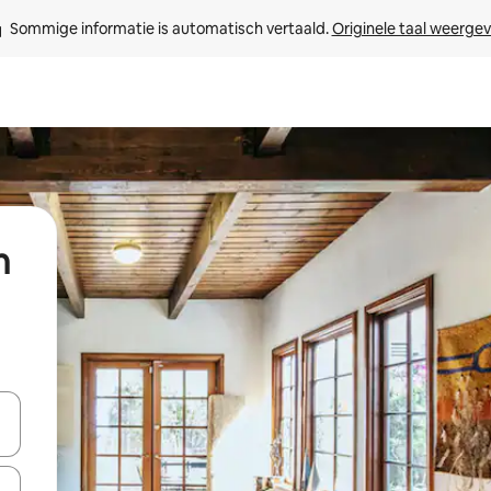
Sommige informatie is automatisch vertaald. 
Originele taal weerge
n
een keuze met je de pijltjestoetsen omhoog en omlaag, óf door te tik