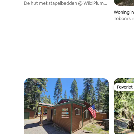
De hut met stapelbedden @ Wild Plumas
Campground
Woning in
Toboni's i
Favoriet
Favoriet