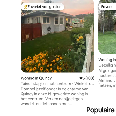
Favoriet van gasten
Favoriet
Topfavoriet van gasten
Favoriet
Woning i
Gezellig 
terrein, 
Afgelegen
hectare a
Woning in Quincy
Gemiddelde beoordeli
5 (108)
Almanor: 
Tuinuitstapje in het centrum • Winkels en
fietsen, m
eetgelegenheden te voet bereikbaar
Dompel jezelf onder in de charme van
slaapkame
Quincy in onze bijgewerkte woning in
loftslaap
het centrum. Verken nabijgelegen
Werkploe
wandel- en fietspaden met
Wekelijks
Populaire
schilderachtige routes door de Sierras, of
DE STAD: 
geniet van een dag aan het meer bij het
sandwiche