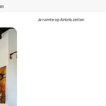
ven
Je ruimte op Airbnb zetten
ken of swipen.