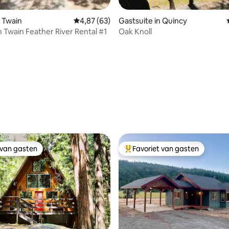
 Twain
Gemiddelde beoordeling van 4,87 uit 5, 63 r
4,87 (63)
Gastsuite in Quincy
n Twain Feather River Rental #1
Oak Knoll
 van gasten
Favoriet van gasten
 van gasten
Topfavoriet van gasten