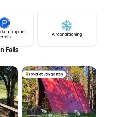
tuinmeubilair, zodat gasten 's ochtends
n van
kunnen genieten van koffie, thee of een
 1/4 mijl
ander drankje terwijl ze 's avonds naar
s Ranch,
de sterren kijken.
tzicht al
arkeren op het
Airconditioning
errein
 Falls
Favoriet van gasten
Topfavoriet van gasten