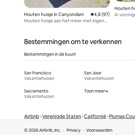
Houten hu
Houten huisje in Canyondam
Gemiddelde beoordelin
4,8 (97)
A-vormige
Mohawk
Houten huisje aan het meer met eigen
aanlegsteiger
Bestemmingen om te verkennen
Bestemmingen in de buurt
San Francisco
San Jose
Vakantiehuizen
Vakantiehuizen
Sacramento
Toon meer
Vakantiehuizen
Airbnb
Verenigde Staten
Californië
Plumas Cou
© 2026 Airbnb, Inc.
Privacy
Voorwaarden