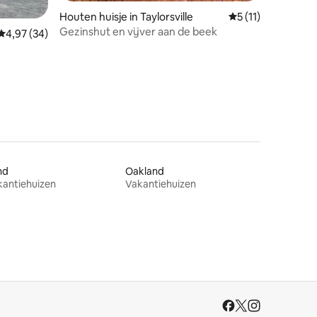
Houten huisje in Taylorsville
Gemiddelde beoorde
5 (11)
ecensies
Gezinshut en vijver aan de beek
Gemiddelde beoordeling van 4,97 uit 5, 34 recensies
4,97 (34)
nd
Oakland
kantiehuizen
Vakantiehuizen