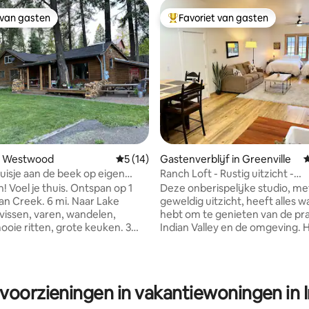
 van gasten
Favoriet van gasten
 van gasten
Topfavoriet van gasten
n Westwood
Gemiddelde beoordeling van 5 uit 5, 14 r
5 (14)
Gastenverblijf in Greenville
G
huisje aan de beek op eigen
Ranch Loft - Rustig uitzicht -
10 km van het meer
Warmwaterbron en zwemmen
! Voel je thuis. Ontspan op 1
Deze onberispelijke studio, me
an Creek. 6 mi. Naar Lake
geweldig uitzicht, heeft alles w
ng van 5 uit 5, 108 recensies
vissen, varen, wandelen,
hebt om te genieten van de pr
ooie ritten, grote keuken. 3
Indian Valley en de omgeving. H
rs, 1 badkamer, grote
rustig, gezellig en ontspannen
kamer boven met uitzicht.
volledig gevulde keuken heb je 
gen + jagers welkom.
je nodig hebt! De Loft is geleg
e schoonmaak beschikbaar. IN
een garage die niet vaak wordt
 voorzieningen in vakantiewoningen in In
beste pizza, saladebar
Toegang tot de privé warmwat
s, soep + Mexicaans en
het zwemreservoir en de ranch