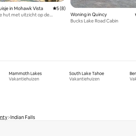
isje in Mohawk Vista
Gemiddelde beoordeling van 5 uit 5, 8 r
5 (8)
g van 4,8 uit 5, 97 recensies
Woning in Quincy
 hut met uitzicht op de
Bucks Lake Road Cabin
Mammoth Lakes
South Lake Tahoe
Be
Vakantiehuizen
Vakantiehuizen
Va
nty
Indian Falls