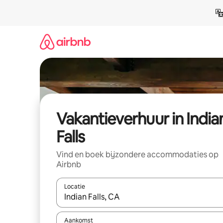
Ga
direct
naar
inhoud
Vakantieverhuur in India
Falls
Vind en boek bijzondere accommodaties op
Airbnb
Locatie
Wanneer er suggesties beschikbaar zijn, maak je 
Aankomst