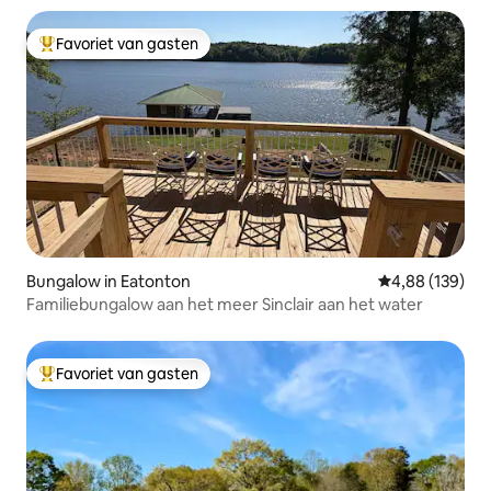
Favoriet van gasten
Topfavoriet van gasten
Bungalow in Eatonton
Gemiddelde beo
4,88 (139)
Familiebungalow aan het meer Sinclair aan het water
Favoriet van gasten
Topfavoriet van gasten