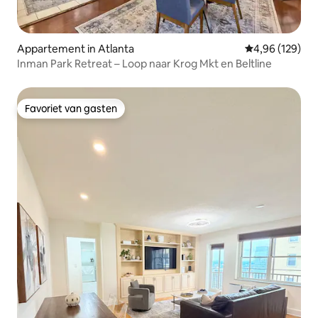
Appartement in Atlanta
Gemiddelde beo
4,96 (129)
Inman Park Retreat – Loop naar Krog Mkt en Beltline
Favoriet van gasten
Favoriet van gasten