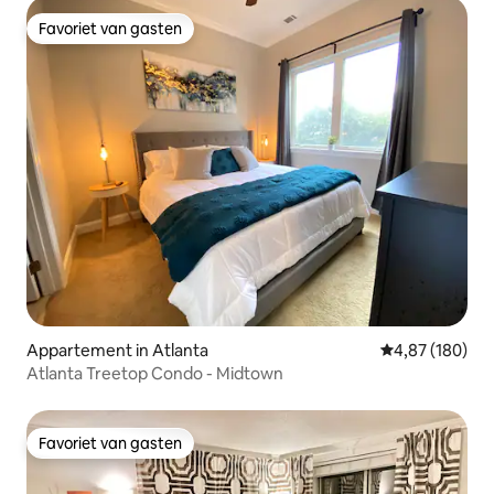
Favoriet van gasten
Favoriet van gasten
Appartement in Atlanta
Gemiddelde beo
4,87 (180)
Atlanta Treetop Condo - Midtown
Favoriet van gasten
Favoriet van gasten