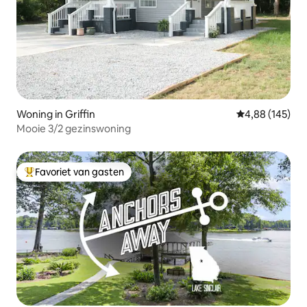
Woning in Griffin
Gemiddelde beo
4,88 (145)
Mooie 3/2 gezinswoning
Favoriet van gasten
Topfavoriet van gasten