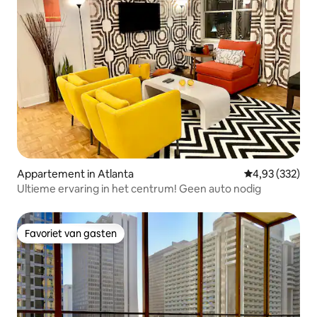
Appartement in Atlanta
Gemiddelde beo
4,93 (332)
Ultieme ervaring in het centrum! Geen auto nodig
Favoriet van gasten
Favoriet van gasten