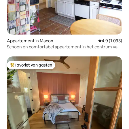
Appartement in Macon
Gemiddelde beoo
4,9 (1.093)
Schoon en comfortabel appartement in het centrum van
Macon
Favoriet van gasten
Topfavoriet van gasten