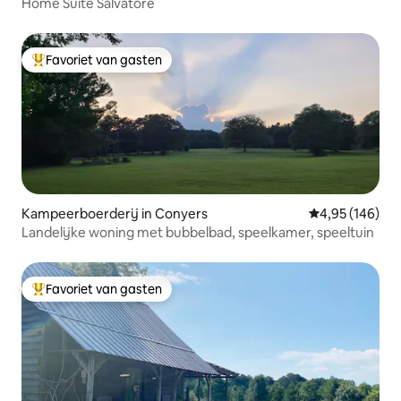
Home Suite Salvatore
Favoriet van gasten
Topfavoriet van gasten
Kampeerboerderij in Conyers
Gemiddelde beo
4,95 (146)
Landelijke woning met bubbelbad, speelkamer, speeltuin
Favoriet van gasten
Topfavoriet van gasten