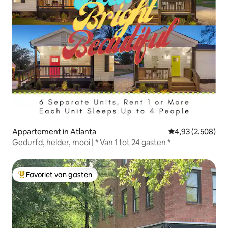
Appartement in Atlanta
Gemiddelde beoor
4,93 (2.508)
Gedurfd, helder, mooi | * Van 1 tot 24 gasten *
Favoriet van gasten
Topfavoriet van gasten