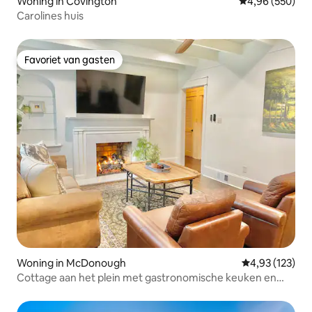
Woning in Covington
Gemiddelde beo
4,96 (550)
Carolines huis
Favoriet van gasten
Favoriet van gasten
Woning in McDonough
Gemiddelde beo
4,93 (123)
Cottage aan het plein met gastronomische keuken en
veranda