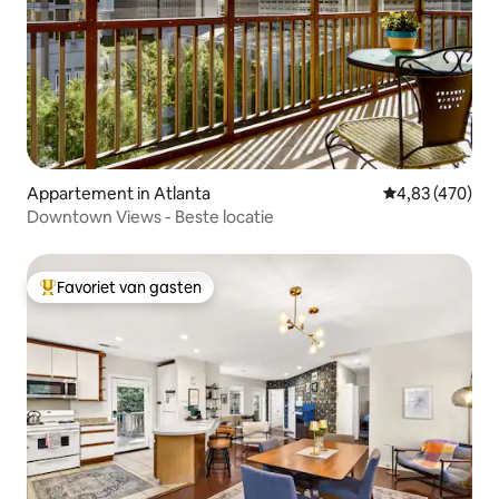
Appartement in Atlanta
Gemiddelde beo
4,83 (470)
Downtown Views - Beste locatie
Favoriet van gasten
Topfavoriet van gasten