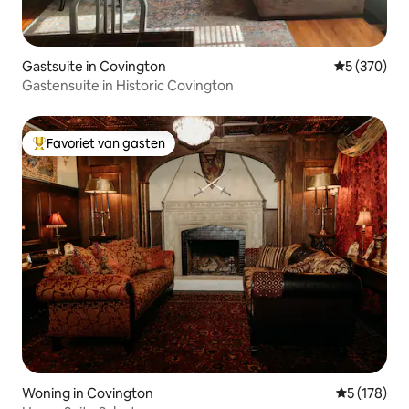
Gastsuite in Covington
Gemiddelde 
5 (370)
Gastensuite in Historic Covington
Favoriet van gasten
Topfavoriet van gasten
Woning in Covington
Gemiddelde 
5 (178)