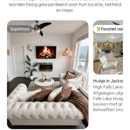
worden hoog gewaardeerd voor hun locatie, netheid
en meer.
Superhost
Favoriet van g
Superhost
Topfavoriet van 
Huisje in Jackson
High Falls Lakesid
Afgelegen uitje aa
Falls Lake Huisje 
keuken met groot g
behoeften (maar 
comfortabel hol m
en Roku-tv (sorry, 
gebruik), enorme 