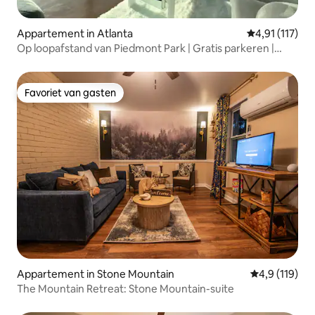
Appartement in Atlanta
Gemiddelde be
4,91 (117)
Op loopafstand van Piedmont Park | Gratis parkeren |
Uitzicht op de stad
Favoriet van gasten
Favoriet van gasten
Appartement in Stone Mountain
Gemiddelde be
4,9 (119)
The Mountain Retreat: Stone Mountain-suite