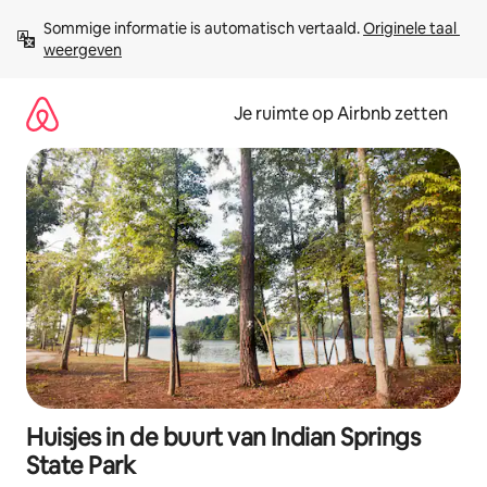
Ga
Sommige informatie is automatisch vertaald. 
Originele taal 
direct
weergeven
naar
inhoud
Je ruimte op Airbnb zetten
Huisjes in de buurt van Indian Springs
State Park