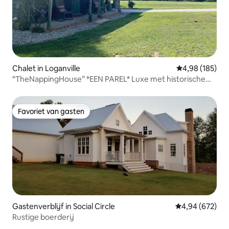
Chalet in Loganville
Gemiddelde beo
4,98 (185)
“TheNappingHouse” *EEN PAREL* Luxe met historische
charme
Favoriet van gasten
Favoriet van gasten
Gastenverblijf in Social Circle
Gemiddelde beo
4,94 (672)
Rustige boerderij