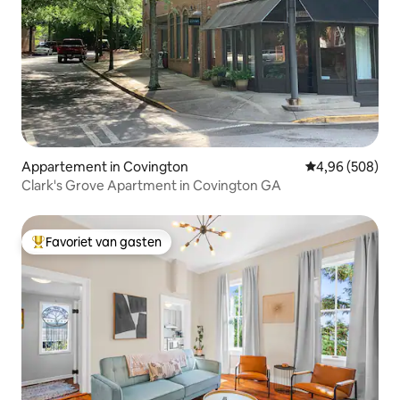
Appartement in Covington
Gemiddelde beo
4,96 (508)
Clark's Grove Apartment in Covington GA
Favoriet van gasten
Topfavoriet van gasten