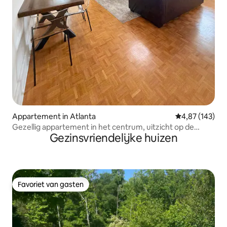
Appartement in Atlanta
Gemiddelde beo
4,87 (143)
Gezellig appartement in het centrum, uitzicht op de
Gezinsvriendelijke huizen
zonsondergang / kingsize bed / 22e verdieping
Favoriet van gasten
Favoriet van gasten