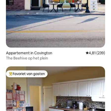
Appartement in Covington
Gemiddelde beo
4,81 (239)
The Beehive op het plein
Favoriet van gasten
Topfavoriet van gasten