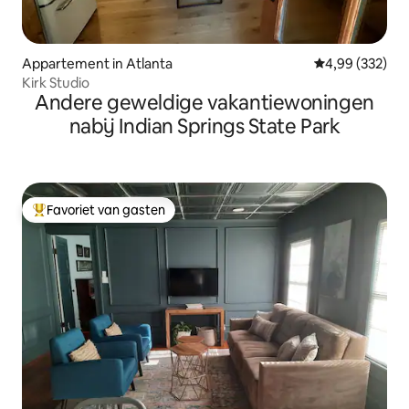
Appartement in Atlanta
Gemiddelde beo
4,99 (332)
Kirk Studio
Andere geweldige vakantiewoningen
nabij Indian Springs State Park
Favoriet van gasten
Topfavoriet van gasten