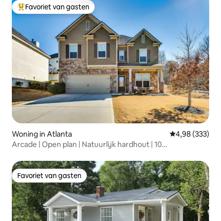
Favoriet van gasten
Topfavoriet van gasten
Woning in Atlanta
Gemiddelde beo
4,98 (333)
Arcade | Open plan | Natuurlijk hardhout | 10
slaapplaatsen
Favoriet van gasten
Favoriet van gasten