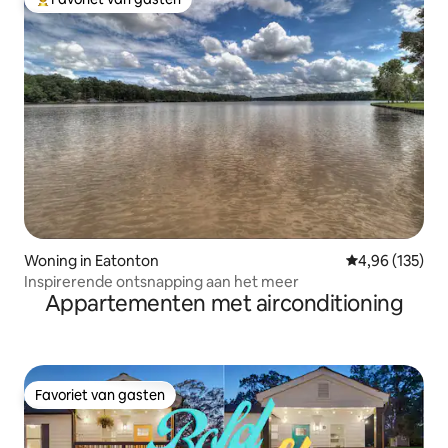
Topfavoriet van gasten
Woning in Eatonton
Gemiddelde beo
4,96 (135)
Inspirerende ontsnapping aan het meer
Appartementen met airconditioning
Favoriet van gasten
Favoriet van gasten