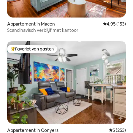
Appartement in Macon
Gemiddelde beo
4,95 (153)
Scandinavisch verblijf met kantoor
Favoriet van gasten
Topfavoriet van gasten
Appartement in Conyers
Gemiddelde 
5 (253)