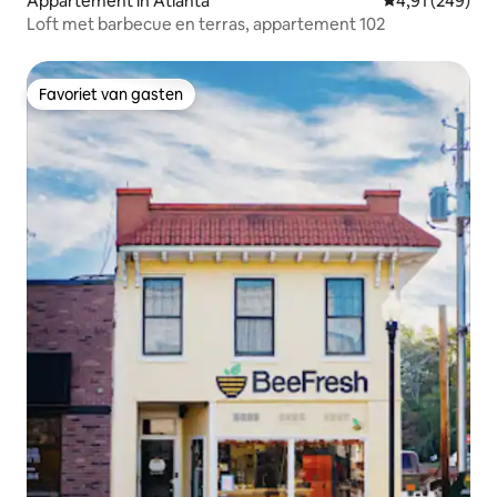
Appartement in Atlanta
Gemiddelde beo
4,91 (249)
Loft met barbecue en terras, appartement 102
Favoriet van gasten
Favoriet van gasten