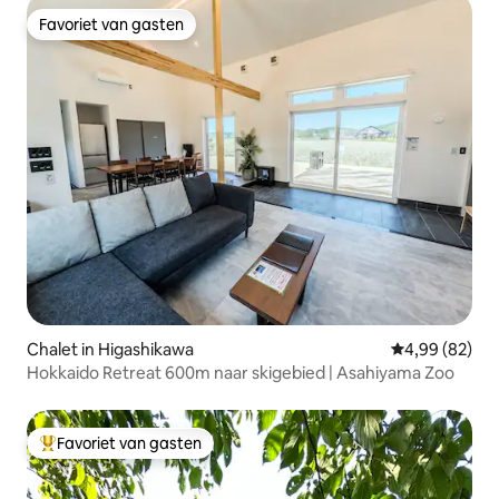
Favoriet van gasten
Favoriet van gasten
Chalet in Higashikawa
Gemiddelde be
4,99 (82)
Hokkaido Retreat 600m naar skigebied | Asahiyama Zoo
Favoriet van gasten
Topfavoriet van gasten