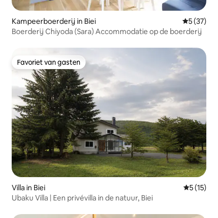
Kampeerboerderij in Biei
Gemiddelde
5 (37)
Boerderij Chiyoda (Sara) Accommodatie op de boerderij
Favoriet van gasten
Favoriet van gasten
Villa in Biei
Gemiddelde
5 (15)
Ubaku Villa | Een privévilla in de natuur, Biei