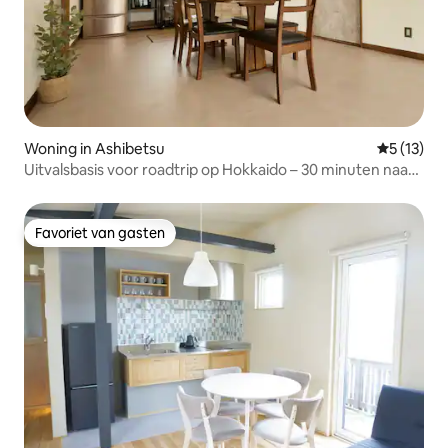
Woning in Ashibetsu
Gemiddelde
5 (13)
Uitvalsbasis voor roadtrip op Hokkaido – 30 minuten naar
Furano
Favoriet van gasten
Favoriet van gasten