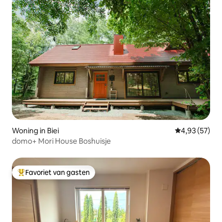
Woning in Biei
Gemiddelde be
4,93 (57)
domo+ Mori House Boshuisje
Favoriet van gasten
Topfavoriet van gasten