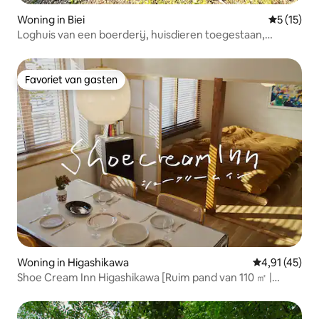
Woning in Biei
Gemiddelde
5 (15)
Loghuis van een boerderij, huisdieren toegestaan,
inclusief ontbijt met onigiri! Je kunt er ontspannen een
boek lezen
Favoriet van gasten
Favoriet van gasten
Woning in Higashikawa
Gemiddelde be
4,91 (45)
Shoe Cream Inn Higashikawa [Ruim pand van 110 ㎡ |
Midden in de stad | Dicht bij supermarkt en izakaya]