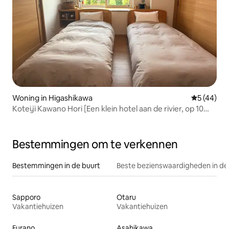
Woning in Higashikawa
Gemiddelde
5 (44)
Koteiji Kawano Hori [Een klein hotel aan de rivier, op 10
minuten rijden van Asahikawa Airport]
Bestemmingen om te verkennen
Bestemmingen in de buurt
Beste bezienswaardigheden in de
Sapporo
Otaru
Vakantiehuizen
Vakantiehuizen
Furano
Asahikawa