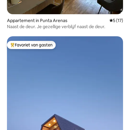
Appartement in Punta Arenas
Gemiddelde
5 (17)
Naast de deur. Je gezellige verblijf naast de deur.
Favoriet van gasten
Topfavoriet van gasten