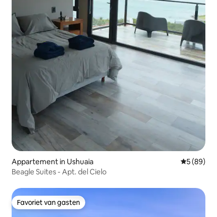
Appartement in Ushuaia
Gemiddelde
5 (89)
Beagle Suites - Apt. del Cielo
Favoriet van gasten
Favoriet van gasten