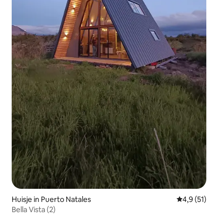
Huisje in Puerto Natales
Gemiddelde b
4,9 (51)
Bella Vista (2)