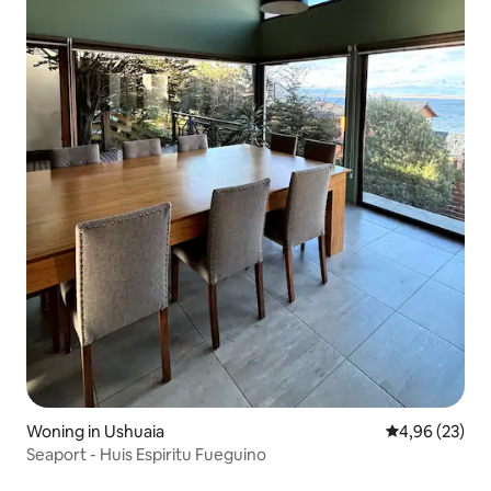
Woning in Ushuaia
Gemiddelde be
4,96 (23)
Seaport - Huis Espiritu Fueguino