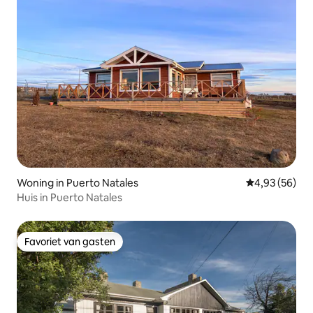
Woning in Puerto Natales
Gemiddelde be
4,93 (56)
Huis in Puerto Natales
Favoriet van gasten
Favoriet van gasten