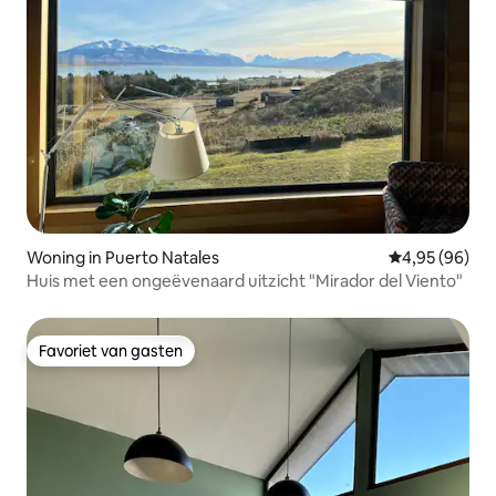
Woning in Puerto Natales
Gemiddelde be
4,95 (96)
Huis met een ongeëvenaard uitzicht "Mirador del Viento"
Favoriet van gasten
Favoriet van gasten