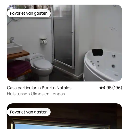
Favoriet van gasten
Favoriet van gasten
Casa particular in Puerto Natales
Gemiddelde beo
4,95 (196)
Huis tussen Ulmos en Lengas
Favoriet van gasten
Favoriet van gasten