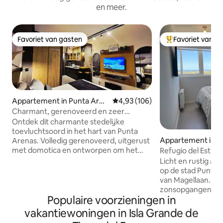
en meer.
Favoriet van gasten
Favoriet van g
Favoriet van gasten
Topfavoriet van 
Appartement in Punta Aren
Gemiddelde beoordeling van 4,93
4,93 (106)
as
Charmant, gerenoveerd en zeer
centraal
Ontdek dit charmante stedelijke
toevluchtsoord in het hart van Punta
Appartement in P
Arenas. Volledig gerenoveerd, uitgerust
met domotica en ontworpen om het
Refugio del Estrec
meeste uit de 25 m² te halen. Het
stad en warmte
Licht en rustig ap
combineert comfort, stijl en
op de stad Punta 
functionaliteit. Gelegen aan de Calle
van Magellaan. W
Roca, op slechts een steenworp afstand
zonsopgangen in 
van het Plaza de Armas en op een
Populaire voorzieningen in
met een eigen ba
steenworp afstand van restaurants, het
centrale verwarm
vakantiewoningen in Isla Grande de
water, het casino en toeristische
slaapkamer met ee