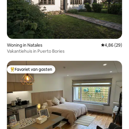
Woning in Natales
Gemiddelde be
4,86 (29)
Vakantiehuis in Puerto Bories
Favoriet van gasten
Topfavoriet van gasten