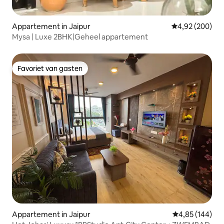
Appartement in Jaipur
Gemiddelde beo
4,92 (200)
Mysa | Luxe 2BHK|Geheel appartement
Favoriet van gasten
Favoriet van gasten
Appartement in Jaipur
Gemiddelde beo
4,85 (144)