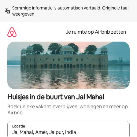
Ga
Sommige informatie is automatisch vertaald. 
Originele taal 
direct
weergeven
naar
inhoud
Je ruimte op Airbnb zetten
Huisjes in de buurt van Jal Mahal
Boek unieke vakantieverblijven, woningen en meer op
Airbnb
Locatie
Wanneer er suggesties beschikbaar zijn, maak je een keuze met