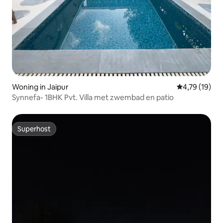
Woning in Jaipur
Gemiddelde be
4,79 (19)
Synnefa- 1BHK Pvt. Villa met zwembad en patio
Superhost
Superhost