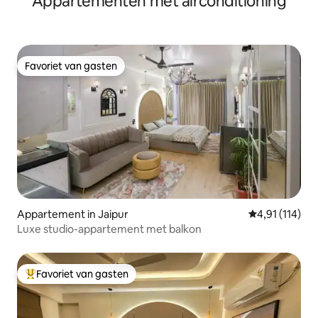
Appartementen met airconditioning
Favoriet van gasten
Favoriet van gasten
Appartement in Jaipur
Gemiddelde beo
4,91 (114)
Luxe studio-appartement met balkon
Favoriet van gasten
Topfavoriet van gasten