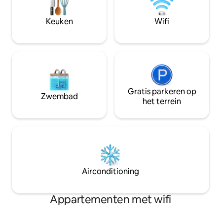
een eigen balkon, een lift en moderne
op slechts een pa
voorzieningen, en biedt gezinnen een
tuk tuk, zodat je g
Keuken
Wifi
comfortabel verblijf dicht bij de
populairste bezi
belangrijkste bezienswaardigheden en
de stad Jaipur kun
markten.
Gratis parkeren op
Zwembad
het terrein
Airconditioning
Appartementen met wifi