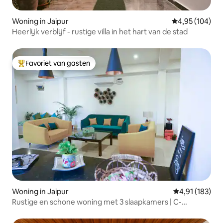
Woning in Jaipur
Gemiddelde beo
4,95 (104)
Heerlijk verblijf - rustige villa in het hart van de stad
Favoriet van gasten
Topfavoriet van gasten
Woning in Jaipur
Gemiddelde beo
4,91 (183)
Rustige en schone woning met 3 slaapkamers | C-
scheme, Jaipur