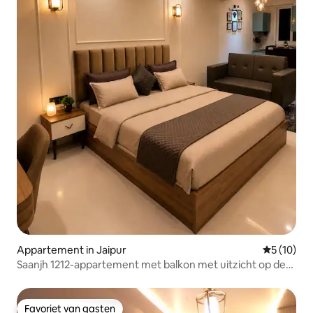
Appartement in Jaipur
Gemiddelde
5 (10)
Saanjh 1212-appartement met balkon met uitzicht op de
stad
Favoriet van gasten