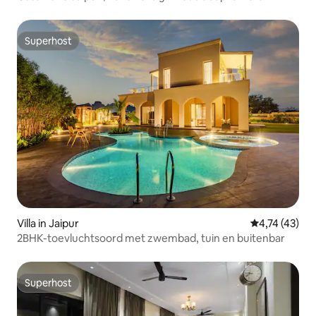
jacuzzi + balkon
Superhost
Superhost
Villa in Jaipur
Gemiddelde be
4,74 (43)
2BHK-toevluchtsoord met zwembad, tuin en buitenbar
Superhost
Superhost