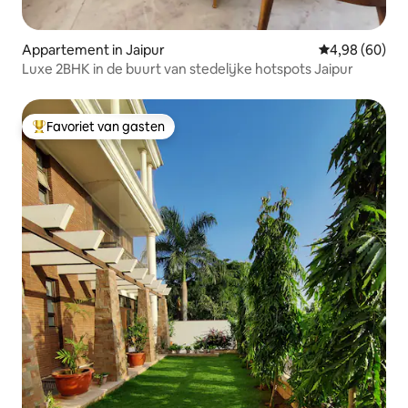
Appartement in Jaipur
Gemiddelde be
4,98 (60)
Luxe 2BHK in de buurt van stedelijke hotspots Jaipur
Favoriet van gasten
Topfavoriet van gasten