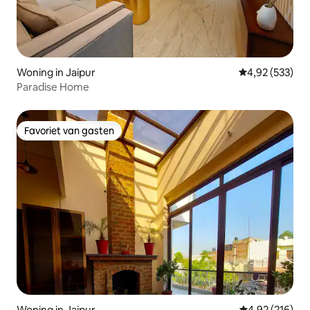
Woning in Jaipur
Gemiddelde beo
4,92 (533)
Paradise Home
Favoriet van gasten
Favoriet van gasten
Woning in Jaipur
Gemiddelde beo
4,92 (216)