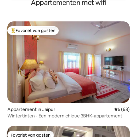
Appartementen met wifi
Favoriet van gasten
Topfavoriet van gasten
Appartement in Jaipur
Gemiddelde
5 (68)
Wintertinten - Een modern chique 3BHK-appartement
Favoriet van gasten