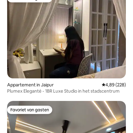
Favoriet van gasten
Appartement in Jaipur
Gemiddelde beo
4,89 (228)
Plumex Eleganté - 1BR Luxe Studio in het stadscentrum
Favoriet van gasten
Favoriet van gasten