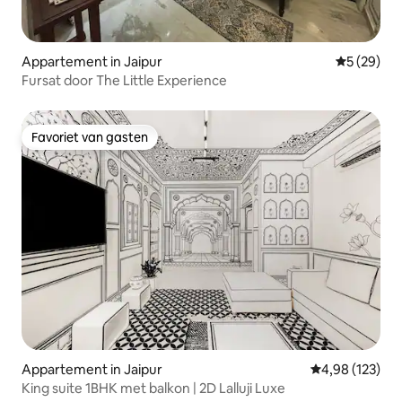
Appartement in Jaipur
Gemiddelde
5 (29)
Fursat door The Little Experience
Favoriet van gasten
Favoriet van gasten
Appartement in Jaipur
Gemiddelde beo
4,98 (123)
King suite 1BHK met balkon | 2D Lalluji Luxe