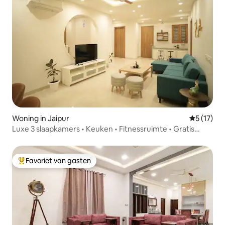
Woning in Jaipur
Gemiddelde
5 (17)
Luxe 3 slaapkamers • Keuken • Fitnessruimte • Gratis
parkeren
Favoriet van gasten
Topfavoriet van gasten