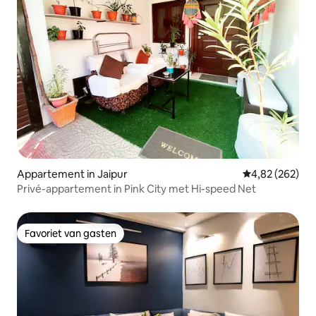
Appartement in Jaipur
Gemiddelde beo
4,82 (262)
Privé-appartement in Pink City met Hi-speed Net
Favoriet van gasten
Favoriet van gasten