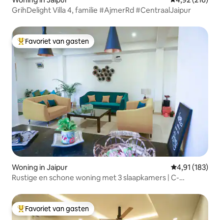
GrihDelight Villa 4, familie #AjmerRd #CentraalJaipur
Favoriet van gasten
Topfavoriet van gasten
Woning in Jaipur
Gemiddelde beo
4,91 (183)
Rustige en schone woning met 3 slaapkamers | C-
scheme, Jaipur
Favoriet van gasten
Topfavoriet van gasten