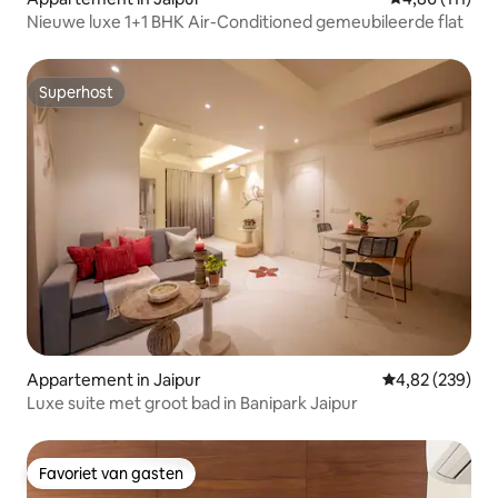
Nieuwe luxe 1+1 BHK Air-Conditioned gemeubileerde flat
Superhost
Superhost
Appartement in Jaipur
Gemiddelde beo
4,82 (239)
Luxe suite met groot bad in Banipark Jaipur
Favoriet van gasten
Favoriet van gasten