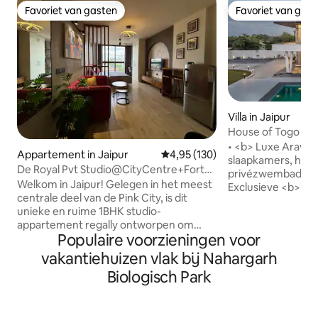
Favoriet van gasten
Favoriet van gas
Favoriet van gasten
Favoriet van gas
Villa in Jaipur
House of Togo | Lu
slaapkamers, zwe
• <b> Luxe Aravalli
Appartement in Jaipur
Gemiddelde beoordeling van 4,95
4,95 (130)
slaapkamers, huisd
De Royal Pvt Studio@CityCentre+Fort
privézwembad en 
View+WiFi+GYM
Welkom in Jaipur! Gelegen in het meest
Exclusieve <b> Su
centrale deel van de Pink City, is dit
cadeaus</b> voor 
unieke en ruime 1BHK studio-
juni en juli&#10;• 
appartement regally ontworpen om
welkomstmand&#1
Populaire voorzieningen voor
ervoor te zorgen dat je geniet van het
Gourmetkeuken</b
meest luxe verblijf samen met alle
met oven en chef-
vakantiehuizen vlak bij Nahargarh
voorzieningen. Gelegen op slechts 4
Zomato/Swiggy be
Biologisch Park
minuten afstand van het belangrijkste
• <b> Entertainme
treinstation van Jaipur, is het de
van 4.000 vierkant
perfecte plek van waar je Jaipur
binnen-/buitenspel