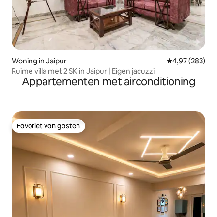
Woning in Jaipur
Gemiddelde beo
4,97 (283)
Ruime villa met 2 SK in Jaipur | Eigen jacuzzi
Appartementen met airconditioning
Favoriet van gasten
Favoriet van gasten