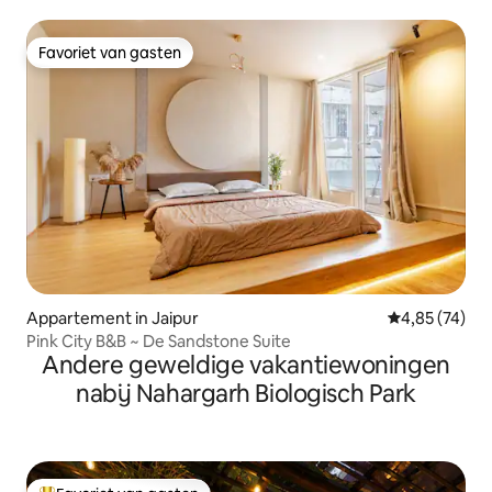
Favoriet van gasten
Favoriet van gasten
Appartement in Jaipur
Gemiddelde be
4,85 (74)
Pink City B&B ~ De Sandstone Suite
Andere geweldige vakantiewoningen
nabij Nahargarh Biologisch Park