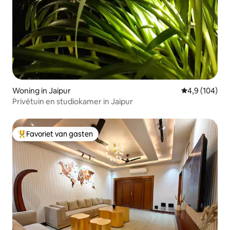
Woning in Jaipur
Gemiddelde be
4,9 (104)
Privétuin en studiokamer in Jaipur
Favoriet van gasten
Topfavoriet van gasten