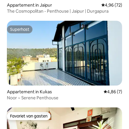
Appartement in Jaipur
Gemiddelde be
4,96 (72)
The Cosmopolitan - Penthouse | Jaipur | Durgapura
Superhost
Superhost
Appartement in Kukas
Gemiddelde b
4,86 (7)
Noor ~ Serene Penthouse
Favoriet van gasten
Favoriet van gasten