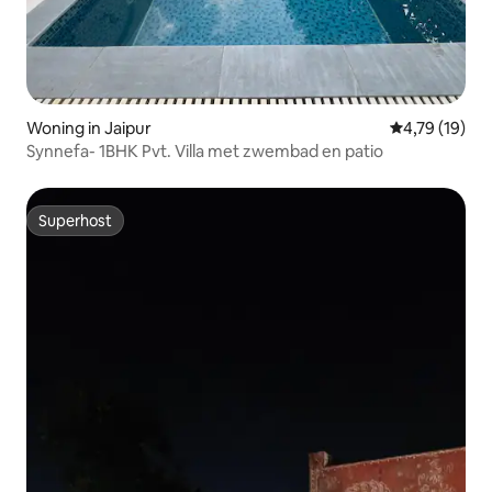
Woning in Jaipur
Gemiddelde be
4,79 (19)
Synnefa- 1BHK Pvt. Villa met zwembad en patio
Superhost
Superhost