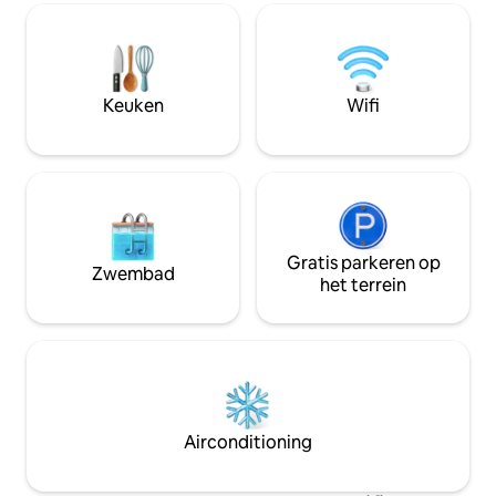
gemakkelijk kunt verkennen als een
• <b> Full-service
local. Vanaf hier ligt de ommuurde stad
chef-kok beschikb
op slechts een paar minuten rijden van
parkeergelegenhei
tuk tuk, zodat je gemakkelijk naar alle
populairste bezienswaardigheden van
Keuken
Wifi
de stad Jaipur kunt gaan.
Gratis parkeren op
Zwembad
het terrein
Airconditioning