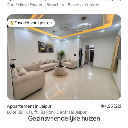
The Eclipse Escape | Smart-tv • Balkon • Keuken
Favoriet van gasten
Topfavoriet van gasten
Appartement in Jaipur
Gemiddelde be
4,95 (22)
Luxe 3BHK | Lift | Balkon | Centraal Jaipur
Gezinsvriendelijke huizen