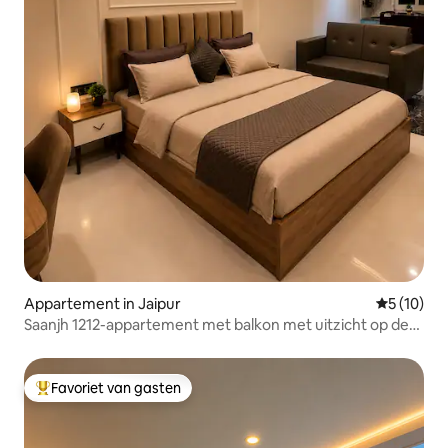
Appartement in Jaipur
Gemiddelde
5 (10)
Saanjh 1212-appartement met balkon met uitzicht op de
stad
Favoriet van gasten
Topfavoriet van gasten