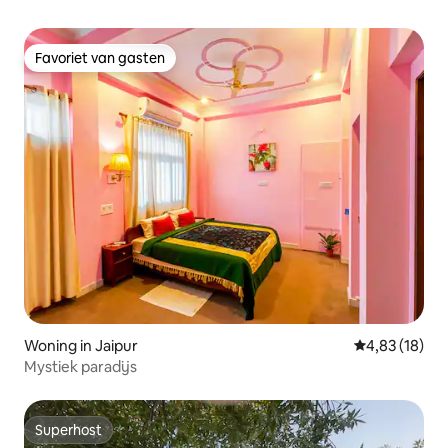
Favoriet van gasten
Favoriet van gasten
Woning in Jaipur
Gemiddelde be
4,83 (18)
Mystiek paradijs
Superhost
Superhost