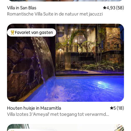
Villa in San Blas
Gemiddelde be
4,93 (58)
Romantische Villa Suite in de natuur met jacuzzi
Favoriet van gasten
Topfavoriet van gasten
Houten huisje in Mazamitla
Gemiddelde
5 (18)
Villa Izotes 3 'Ameyal' met toegang tot verwarmd
zwembad