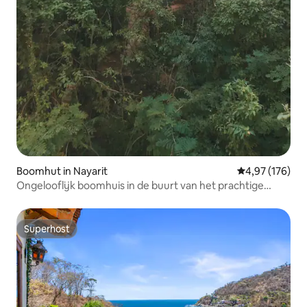
Boomhut in Nayarit
Gemiddelde beo
4,97 (176)
Ongelooflijk boomhuis in de buurt van het prachtige
strand
Superhost
Superhost