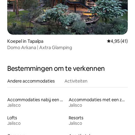
Koepel in Tapalpa
Gemiddelde be
4,95 (41)
Domo Arkana | Axtra Glamping
Bestemmingen om te verkennen
Andere accommodaties
Activiteiten
Accommodaties nabij een meer
Accommodaties met een zwembad
Jalisco
Jalisco
Lofts
Resorts
Jalisco
Jalisco