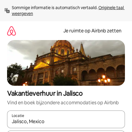
Ga
Sommige informatie is automatisch vertaald. 
Originele taal 
direct
weergeven
naar
inhoud
Je ruimte op Airbnb zetten
Vakantieverhuur in Jalisco
Vind en boek bijzondere accommodaties op Airbnb
Locatie
Wanneer er suggesties beschikbaar zijn, maak je een keuze met