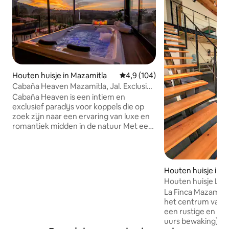
Houten huisje in Mazamitla
Gemiddelde beoordeling van 4,9
4,9 (104)
Cabaña Heaven Mazamitla, Jal. Exclusief
voor volwassenen
Cabaña Heaven is een intiem en
exclusief paradijs voor koppels die op
zoek zijn naar een ervaring van luxe en
romantiek midden in de natuur Met een
elegant en gezellig ontwerp heeft de
hut een spectaculair uitzicht, een kamer
met een kingsize bed, een luxe
badkamer op de bovenste verdieping en
Houten huisje in 
een halve badkamer op de begane
Houten huisje La 
grond, smart-tv, internet, panoramische
midden in het bos
La Finca Mazamitla
jacuzzi, volledig uitgeruste keuken en
het centrum van M
terras met barbecue Cabaña Heaven
een rustige en vei
biedt alles wat je nodig hebt, zelfs voor
uurs bewaking) o
een langer verblijf, je zult je echt thuis