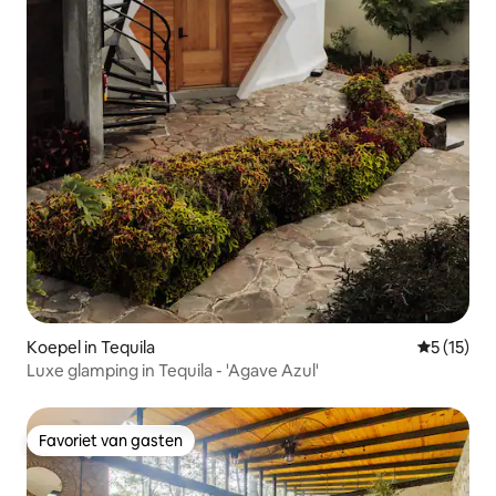
Koepel in Tequila
Gemiddelde
5 (15)
Luxe glamping in Tequila - 'Agave Azul'
Favoriet van gasten
Favoriet van gasten