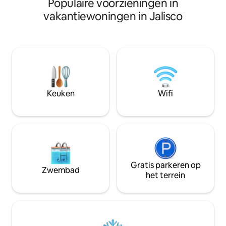
Populaire voorzieningen in
pijnbomen en eiken. De hoge pla
voelen
en grote ramen vu
vakantiewoningen in Jalisco
daglicht en bieden
uitzicht op de Sier
alle voorzieningen
wifi van 200 Mbps,
keuken, een open 
👥 Voor groepen t
slaapkamers) boek 
airbnb.com/h/laf
Keuken
Wifi
Gratis parkeren op
Zwembad
het terrein