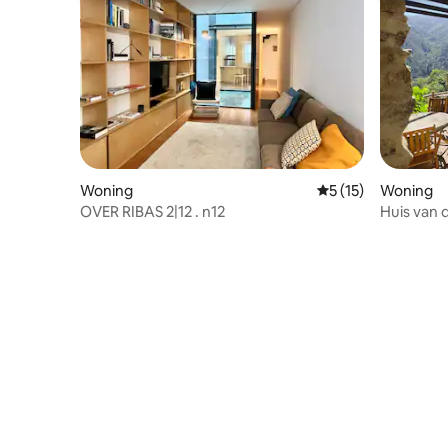
Woning
Gemiddelde beoorde
5 (15)
Woning
OVER RIBAS 2|12 . n12
Huis van 