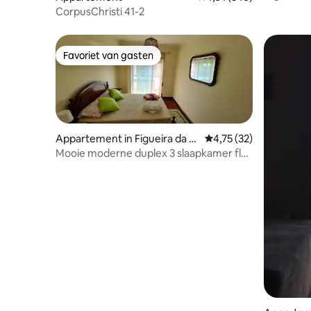
maximaal 
CorpusChristi 41-2
Favoriet van gasten
Favoriet van gasten
Appartement in Figueira da F
Gemiddelde beoordelin
4,75 (32)
oz
Mooie moderne duplex 3 slaapkamer flat
in rustige omgeving