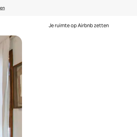
ven
Je ruimte op Airbnb zetten
ken of swipen.