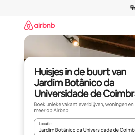
Ga
direct
naar
inhoud
Huisjes in de buurt van
Jardim Botânico da
Universidade de Coimbr
Boek unieke vakantieverblijven, woningen en
meer op Airbnb
Locatie
Wanneer er suggesties beschikbaar zijn, maak je 