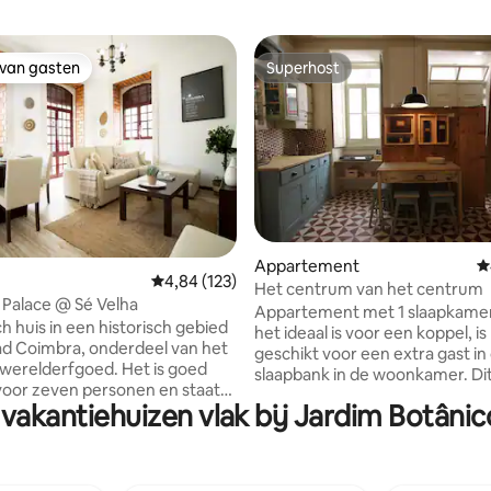
 van gasten
Superhost
 van gasten
Superhost
 van 4,87 uit 5, 175 recensies
Appartement
G
Gemiddelde beoordeling van 4,84 uit 5, 123 r
4,84 (123)
Het centrum van het centrum
Palace @ Sé Velha
Appartement met 1 slaapkame
h huis in een historisch gebied
het ideaal is voor een koppel, is
ad Coimbra, onderdeel van het
geschikt voor een extra gast in
erelderfgoed. Het is goed
slaapbank in de woonkamer. Di
voor zeven personen en staat
appartement ligt in het centru
 vakantiehuizen vlak bij Jardim Botâni
 midden in het centrum van
nieuw Werelderfgoedgebied en
n op loopafstand van de
beste startpunt om de stad Co
it. Je comfort, kwaliteit en
ontdekken. De universiteit ligt o
jke toegang tot de
minuten lopen en het stadsgeb