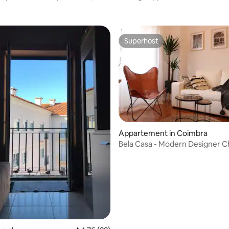
7 gasten
Superhost
Superhost
g van 4,75 uit 5, 32 recensies
Appartement in Coimbra
Bela Casa - Modern Designer C
Central Coimbra