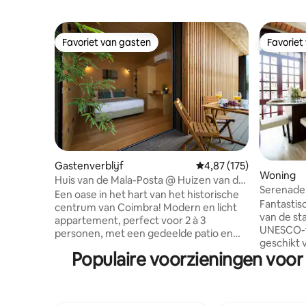
Favoriet van gasten
Favoriet
Favoriet van gasten
Favoriet
Gastenverblijf
Gemiddelde beoordeling
4,87 (175)
Woning
Huis van de Mala-Posta @ Huizen van de
Serenade 
Patio (7)
Een oase in het hart van het historische
Fantastisc
centrum van Coimbra! Modern en licht
van de st
appartement, perfect voor 2 à 3
UNESCO-w
personen, met een gedeelde patio en
geschikt 
alle moderne voorzieningen. Gelegen
Populaire voorzieningen voor
centraal,
aan de Rua Fernandes Thomaz, binnen
Coimbra e
de oude muren van Coimbra, op slechts
Universite
een paar meter van een van de poorten
gemakkeli
van de middeleeuwse stad, de Almedina-