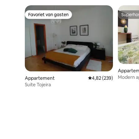
Favoriet van gasten
Superho
Favoriet van gasten
Superho
Apparte
Modern a
Appartement
Gemiddelde beoordeling 
4,82 (239)
van Coim
Suite Tojeira