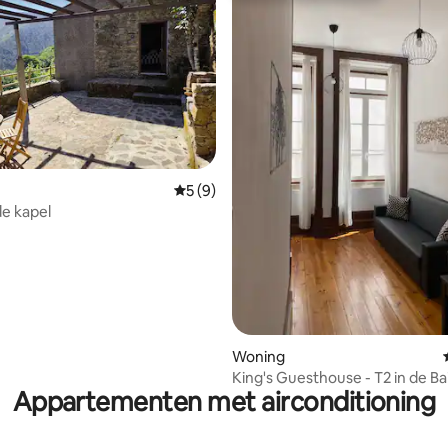
ling van 5 uit 5, 15 recensies
Gemiddelde beoordeling van 5 uit 5, 9 r
5 (9)
de kapel
Woning
King's Guesthouse - T2 in de Ba
Appartementen met airconditioning