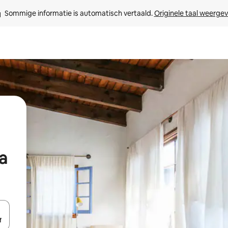
Sommige informatie is automatisch vertaald. 
Originele taal weerge
a
een keuze met je de pijltjestoetsen omhoog en omlaag, óf door te tik