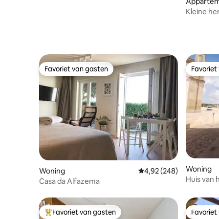
Apparte
Kleine he
Favoriet van gasten
Favoriet
Favoriet van gasten
Favoriet
Woning
Woning
Gemiddelde beoordeling 
4,92 (248)
Huis van 
Casa da Alfazema
Favoriet van gasten
Favoriet
Topfavoriet van gasten
Favoriet