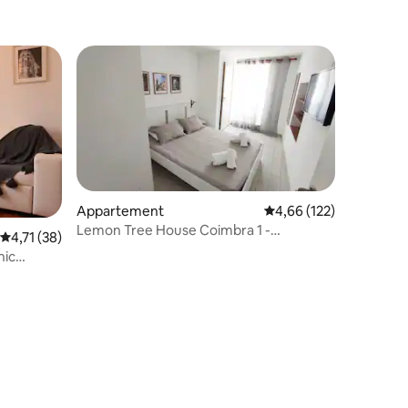
Downton
Appartement
Gemiddelde beoordeling
4,66 (122)
Lemon Tree House Coimbra 1 -
Gemiddelde beoordeling van 4,71 uit 5, 38 recensies
4,71 (38)
Binnenplaats tuin
hic