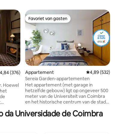
Apparte
Favoriet van gasten
Favor
Favoriet van gasten
Topfavo
CorpusCh
Bij het 
word je 
elegante
geschiede
een groot
momenten
adembene
Het is ge
Appartement
Gemiddelde beoordeling
4,89 (532)
emiddelde beoordeling van 4,84 uit 5, 376 recensies
4,84 (376)
Velha, in
ecensies
Sereia Garden-appartementen
Coimbra,
Het appartement (met garage in
r. Hoewel
architec
hetzelfde gebouw) ligt op ongeveer 500
 het
modern d
meter van de Universiteit van Coimbra
 de
verfijnin
en het historische centrum van de stad,
t
restauran
op 400 meter van de botanische tuin en
m van het
toeristis
co da Universidade de Coimbra
op 50 meter van Praça da República. Het
 is het
biedt uitzicht op de Zeemeermintuin,
imbra te
met gemakkelijke toegang tot het
p vijf
openbaar vervoer, gezinsactiviteiten en
ied op