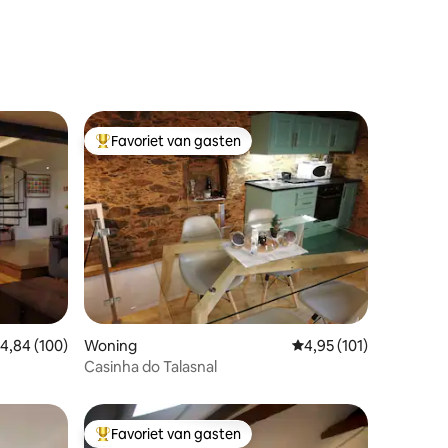
ecensies
Favoriet van gasten
Topfavoriet van gasten
ecensies
emiddelde beoordeling van 4,84 uit 5, 100 recensies
4,84 (100)
Woning
Gemiddelde beoordeling
4,95 (101)
Casinha do Talasnal
Favoriet van gasten
Topfavoriet van gasten