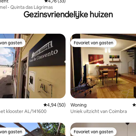
ment
Gemiddelde beoordeling van 4,76 uit 5, 33 r
4,76 (33)
mel - Quinta das Lágrimas
Gezinsvriendelijke huizen
 van gasten
Favoriet van gasten
 van gasten
Favoriet van gasten
Gemiddelde beoordeling van 4,94 uit 5, 50 r
4,94 (50)
Woning
G
van 4,92 uit 5, 248 recensies
het klooster AL/141600
Uniek uitzicht van Coimbra
 van gasten
Favoriet van gasten
 van gasten
Favoriet van gasten