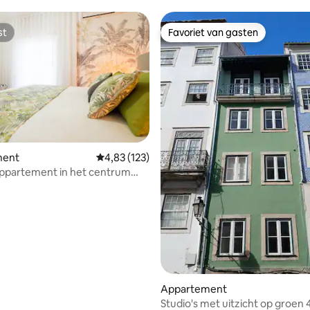
st
Favoriet van gasten
st
Favoriet van gasten
ment
Gemiddelde beoordeling van 4,83 uit 5, 123 r
4,83 (123)
ppartement in het centrum
van 4,82 uit 5, 239 recensies
bra
Appartement
Studio's met uitzicht op groen 