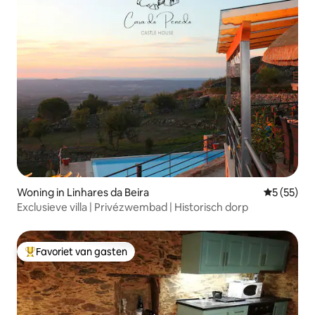
Woning in Linhares da Beira
Gemiddelde
5 (55)
Exclusieve villa | Privézwembad | Historisch dorp
Favoriet van gasten
Topfavoriet van gasten