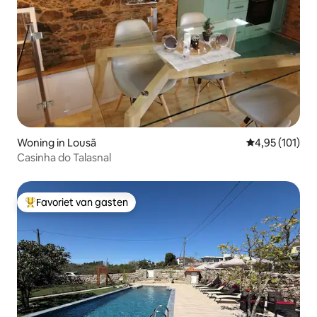
Woning in Lousã
Gemiddelde beo
4,95 (101)
Casinha do Talasnal
Favoriet van gasten
Topfavoriet van gasten