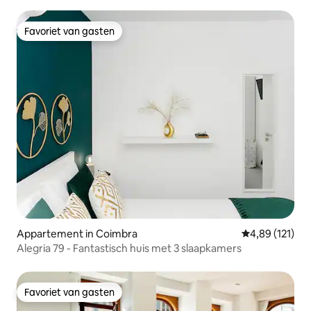
Favoriet van gasten
Favoriet van gasten
Appartement in Coimbra
Gemiddelde beo
4,89 (121)
Alegria 79 - Fantastisch huis met 3 slaapkamers
Favoriet van gasten
Favoriet van gasten