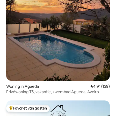
Woning in Agueda
Gemiddelde beo
4,91 (139)
Privéwoning T5, vakantie, zwembad Águeda, Aveiro
Favoriet van gasten
Topfavoriet van gasten