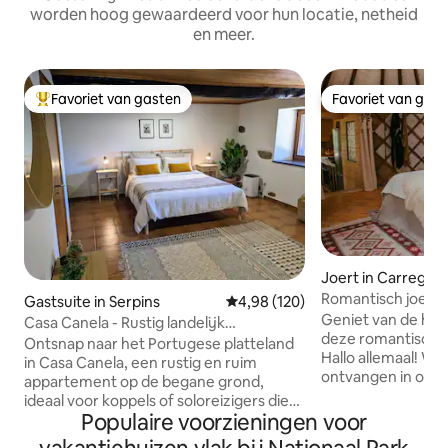
worden hoog gewaardeerd voor hun locatie, netheid
en meer.
Favoriet van gasten
Favoriet van gas
Topfavoriet van gasten
Favoriet van gas
Joert in Carregal d
Romantisch joert-v
Gastsuite in Serpins
Gemiddelde beoordeling van 4,98
4,98 (120)
jacuzzi
Geniet van de hee
Casa Canela - Rustig landelijk
deze romantische 
appartement
Ontsnap naar het Portugese platteland
Hallo allemaal! We 
in Casa Canela, een rustig en ruim
ontvangen in onze 
appartement op de begane grond,
ruimte heeft alle fa
ideaal voor koppels of soloreizigers die
hebt om een zeer
Populaire voorzieningen voor
op zoek zijn naar rust, comfort en
ontspannen verbli
ruimte om te vertragen. Omgeven door