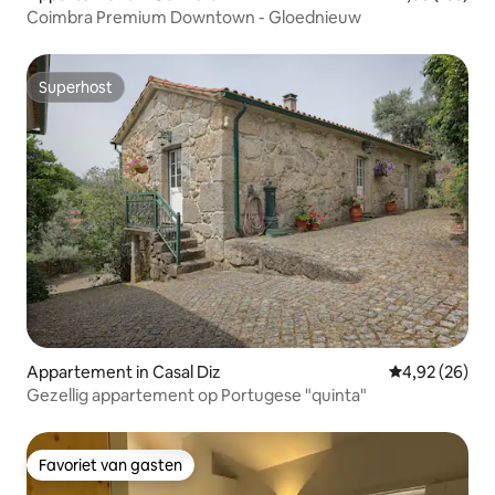
Coimbra Premium Downtown - Gloednieuw
Superhost
Superhost
Appartement in Casal Diz
Gemiddelde be
4,92 (26)
Gezellig appartement op Portugese "quinta"
Favoriet van gasten
Favoriet van gasten