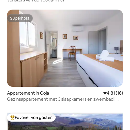
Superhost
Superhost
Appartement in Coja
Gemiddelde be
4,81 (16)
Gezinsappartement met 3 slaapkamers en zwembad |
Villa Montês
Favoriet van gasten
Topfavoriet van gasten