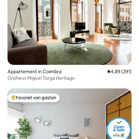
Appartement in Coimbra
Gemiddelde beo
4,89 (291)
Orpheus Miguel Torga Heritage
Favoriet van gasten
Topfavoriet van gasten