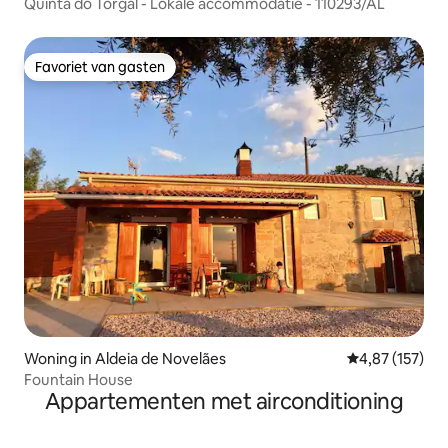
Quinta do Torgal - Lokale accommodatie - 110293/AL
Favoriet van gasten
Favoriet van gasten
Woning in Aldeia de Novelães
Gemiddelde beo
4,87 (157)
Fountain House
Appartementen met airconditioning