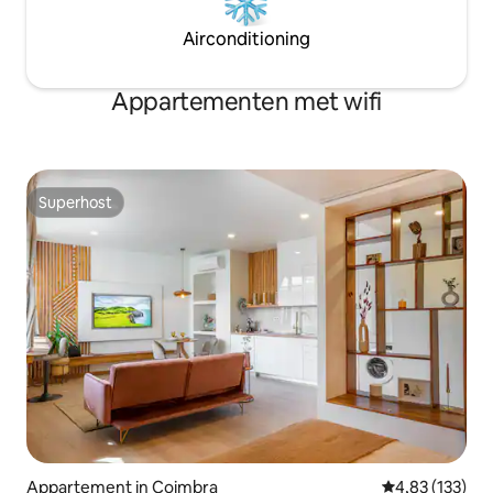
Airconditioning
Appartementen met wifi
Superhost
Superhost
Appartement in Coimbra
Gemiddelde beo
4,83 (133)