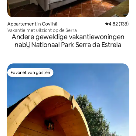
Appartement in Covilhã
Gemiddelde beo
4,82 (138)
Vakantie met uitzicht op de Serra
Andere geweldige vakantiewoningen
nabij Nationaal Park Serra da Estrela
Favoriet van gasten
Favoriet van gasten