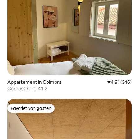
Appartement in Coimbra
Gemiddelde beo
4,91 (346)
CorpusChristi 41-2
Favoriet van gasten
Favoriet van gasten