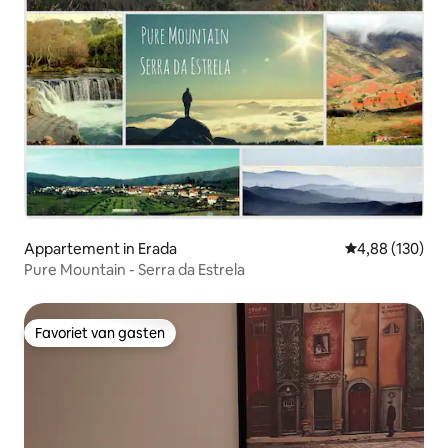
Appartement in Erada
Gemiddelde beo
4,88 (130)
Pure Mountain - Serra da Estrela
Favoriet van gasten
Favoriet van gasten