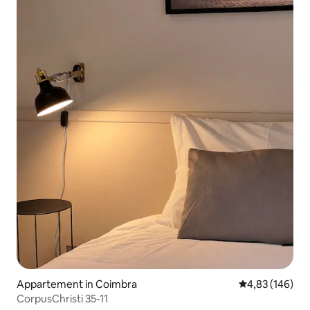
Appartement in Coimbra
Gemiddelde beo
4,83 (146)
CorpusChristi 35-11