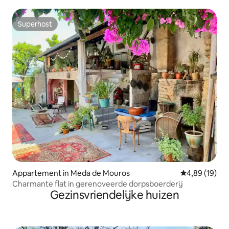
Superhost
Superhost
Appartement in Meda de Mouros
Gemiddelde be
4,89 (19)
Charmante flat in gerenoveerde dorpsboerderij
Gezinsvriendelijke huizen