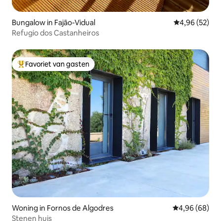
Bungalow in Fajão-Vidual
Gemiddelde be
4,96 (52)
Refugio dos Castanheiros
Favoriet van gasten
Topfavoriet van gasten
Woning in Fornos de Algodres
Gemiddelde be
4,96 (68)
Stenen huis