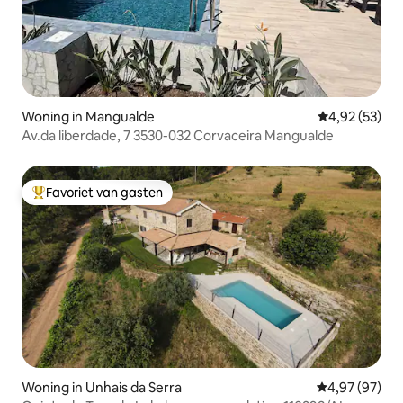
Woning in Mangualde
Gemiddelde be
4,92 (53)
Av.da liberdade, 7 3530-032 Corvaceira Mangualde
Favoriet van gasten
Topfavoriet van gasten
Woning in Unhais da Serra
Gemiddelde be
4,97 (97)