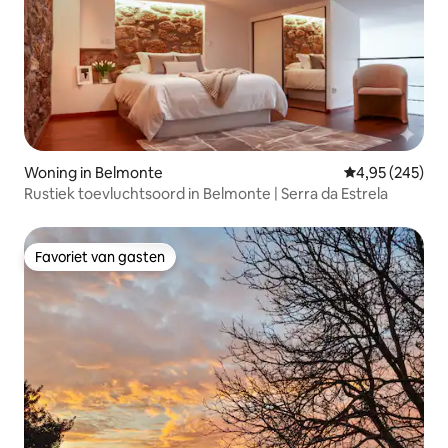
Woning in Belmonte
Gemiddelde beo
4,95 (245)
Rustiek toevluchtsoord in Belmonte | Serra da Estrela
Favoriet van gasten
Favoriet van gasten