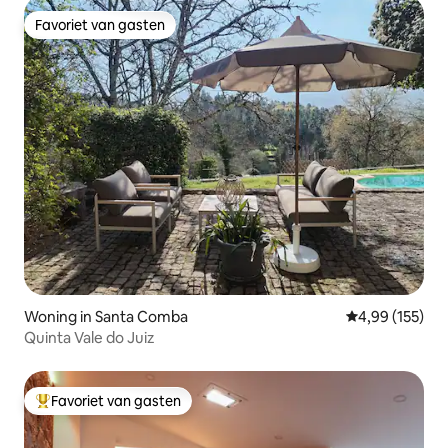
Favoriet van gasten
Favoriet van gasten
Woning in Santa Comba
Gemiddelde beo
4,99 (155)
Quinta Vale do Juiz
Favoriet van gasten
Topfavoriet van gasten