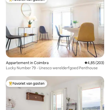
Topfavoriet van gasten
Appartement in Coimbra
Gemiddelde beo
4,85 (203)
Lucky Number 79 - Unesco werelderfgoed Penthouse
Favoriet van gasten
Topfavoriet van gasten