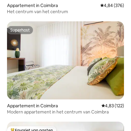
Appartement in Coimbra
Gemiddelde beo
4,84 (376)
Het centrum van het centrum
Superhost
Superhost
Appartement in Coimbra
Gemiddelde beo
4,83 (122)
Modern appartement in het centrum van Coimbra
Favoriet van gasten