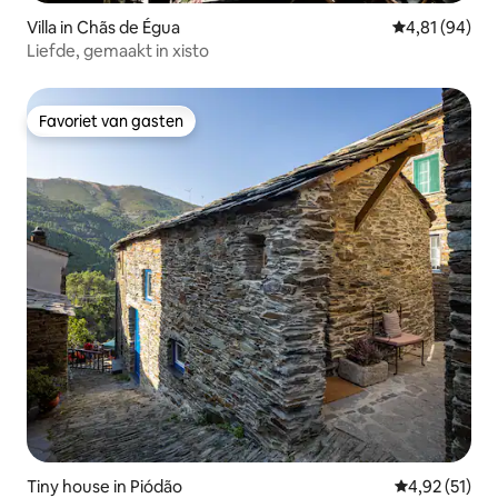
Villa in Chãs de Égua
Gemiddelde be
4,81 (94)
Liefde, gemaakt in xisto
Favoriet van gasten
Favoriet van gasten
Tiny house in Piódão
Gemiddelde be
4,92 (51)