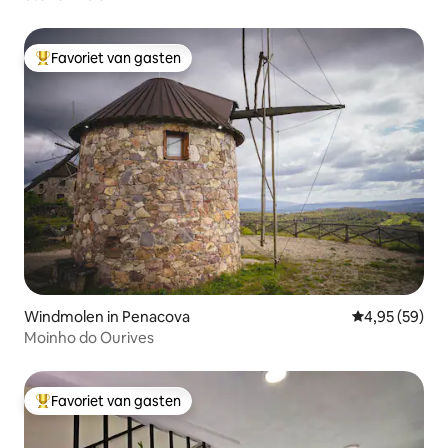
Favoriet van gasten
Topfavoriet van gasten
Windmolen in Penacova
Gemiddelde be
4,95 (59)
Moinho do Ourives
Favoriet van gasten
Topfavoriet van gasten