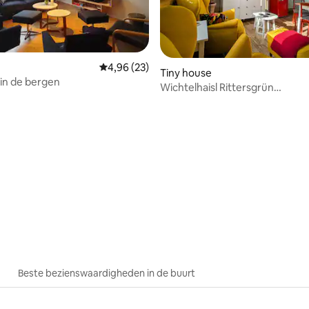
Gemiddelde beoordeling van 4,96 uit 5, 23 r
4,96 (23)
Tiny house
in de bergen
Wichtelhaisl Rittersgrün
Klima/Hond/Tuin/Wallbox
ling van 5 uit 5, 10 recensies
Beste bezienswaardigheden in de buurt