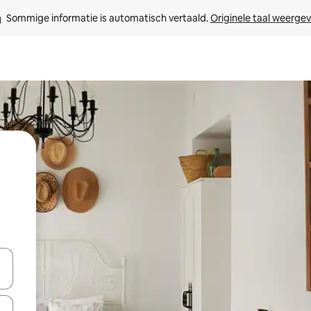
Sommige informatie is automatisch vertaald. 
Originele taal weerge
een keuze met je de pijltjestoetsen omhoog en omlaag, óf door te tik