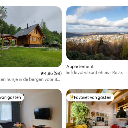
st
st
Appartement
liefdevol vakantiehuis - Relax
 van 4,98 uit 5, 42 recensies
Gemiddelde beoordeling van 4,86 uit 5, 99 r
4,86 (99)
en huisje in de bergen voor 8
 van gasten
Favoriet van gasten
 van gasten
Topfavoriet van gasten