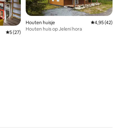
Houten huisje
Gemiddelde beoordelin
4,95 (42)
Houten huis op Jelení hora
ecensies
Gemiddelde beoordeling van 5 uit 5, 27 recensies
5 (27)