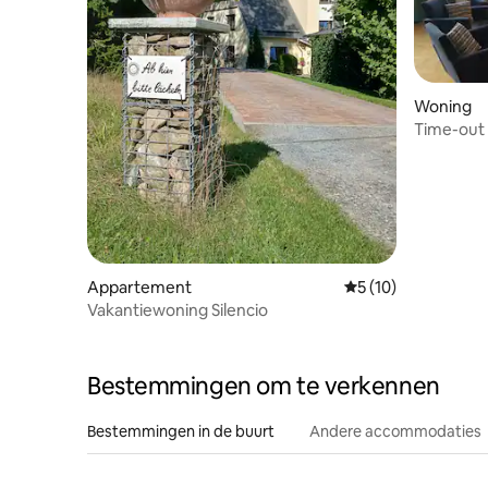
Woning
Time-out 
Appartement
Gemiddelde beoorde
5 (10)
Vakantiewoning Silencio
Bestemmingen om te verkennen
Bestemmingen in de buurt
Andere accommodaties