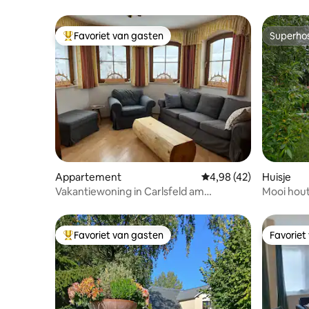
wellness of een langer uitje.
Favoriet van gasten
Superho
Topfavoriet van gasten
Superho
Appartement
Gemiddelde beoordeling
4,98 (42)
Huisje
Vakantiewoning in Carlsfeld am
Mooi hout
Hirschkopf
personen
Favoriet van gasten
Favoriet
Topfavoriet van gasten
Favoriet