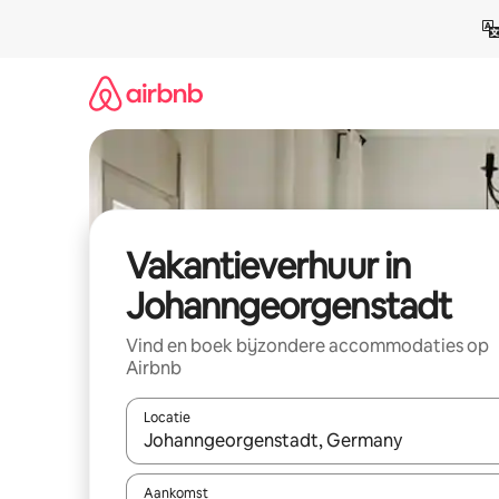
Ga
direct
naar
inhoud
Vakantieverhuur in
Johanngeorgenstadt
Vind en boek bijzondere accommodaties op
Airbnb
Locatie
Wanneer er suggesties beschikbaar zijn, maak je 
Aankomst