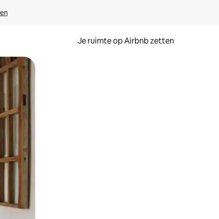
ven
Je ruimte op Airbnb zetten
ken of swipen.