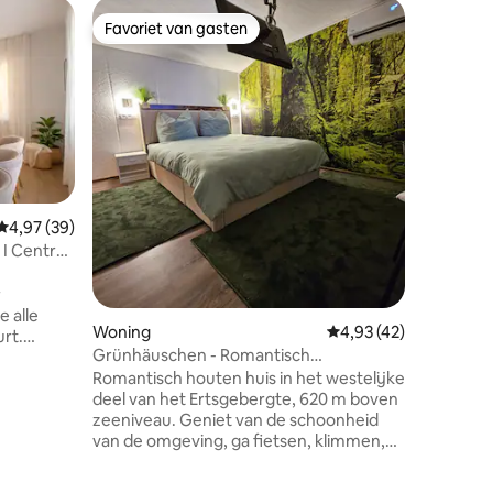
Chalet
Favoriet van gasten
Superho
Favoriet van gasten
Superho
Mountain
afgelege
Diep in d
Bockau a
het Erzg
een hoog
zeenivea
Lodge "Al
ligt midd
uitgerus
Gemiddelde beoordeling van 4,97 uit 5, 39 recensies
4,97 (39)
comforta
I Central
16 gaste
open haa
r
plek voor
e alle
mountainb
Woning
Gemiddelde beoordelin
4,93 (42)
urt.
nabijgel
Grünhäuschen - Romantisch
en trein-
toevluchtsoord in het Ertsgebergte
Romantisch houten huis in het westelijke
n
deel van het Ertsgebergte, 620 m boven
allemaal
zeeniveau. Geniet van de schoonheid
lk moment
van de omgeving, ga fietsen, klimmen,
een zelf
skiën of maak gewoon een wandeling
appartement
diep in het bos! 's Avonds ontspan je in
-tv en een