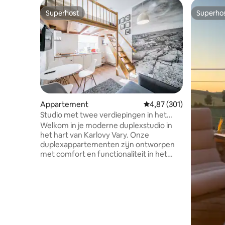
Superhost
Superho
Superhost
Superho
Appartement
Gemiddelde beoordeling 
4,87 (301)
Studio met twee verdiepingen in het
centrum van Karlovy Vary
Welkom in je moderne duplexstudio in
het hart van Karlovy Vary. Onze
duplexappartementen zijn ontworpen
met comfort en functionaliteit in het
achterhoofd en bieden een stijlvolle
indeling over twee verdiepingen die een
ruime maar toch gezellige sfeer creëert
— ideaal voor zowel korte stedentrips als
langere verblijven. Elk appartement
beschikt over een volledig uitgeruste
keuken, een comfortabele slaapruimte,