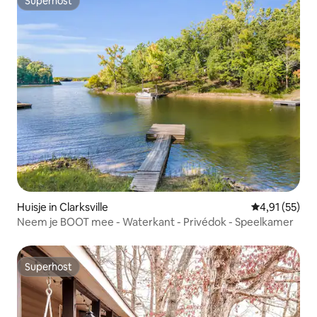
Superhost
Superhost
Huisje in Clarksville
Gemiddelde be
4,91 (55)
Neem je BOOT mee - Waterkant - Privédok - Speelkamer
Superhost
Superhost