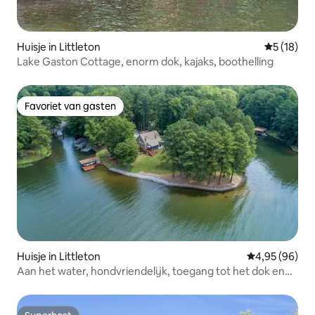
Huisje in Littleton
Gemiddelde
5 (18)
Lake Gaston Cottage, enorm dok, kajaks, boothelling
Favoriet van gasten
Favoriet van gasten
Huisje in Littleton
Gemiddelde be
4,95 (96)
Aan het water, hondvriendelijk, toegang tot het dok en
kajaks