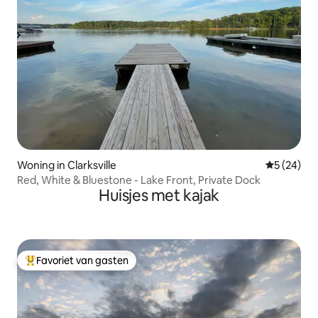
Woning in Clarksville
Gemiddelde
5 (24)
Red, White & Bluestone - Lake Front, Private Dock
Huisjes met kajak
Favoriet van gasten
Topfavoriet van gasten