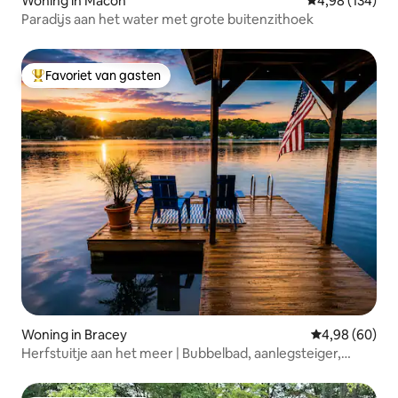
Woning in Macon
Gemiddelde beo
4,98 (134)
Paradijs aan het water met grote buitenzithoek
Favoriet van gasten
Topfavoriet van gasten
Woning in Bracey
Gemiddelde be
4,98 (60)
Herfstuitje aan het meer | Bubbelbad, aanlegsteiger,
kajaks