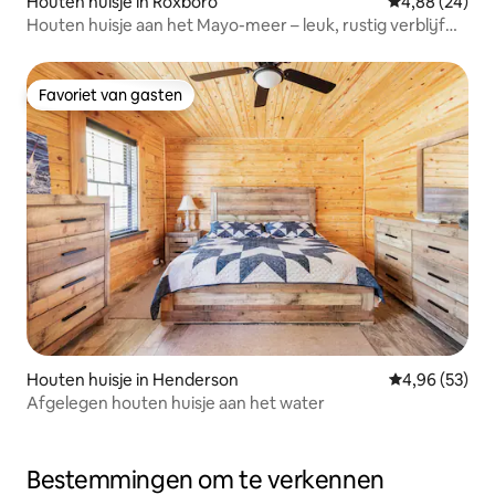
Houten huisje in Roxboro
Gemiddelde be
4,88 (24)
Houten huisje aan het Mayo-meer – leuk, rustig verblijf
met vuurplaatsen
Favoriet van gasten
Favoriet van gasten
Houten huisje in Henderson
Gemiddelde be
4,96 (53)
Afgelegen houten huisje aan het water
Bestemmingen om te verkennen