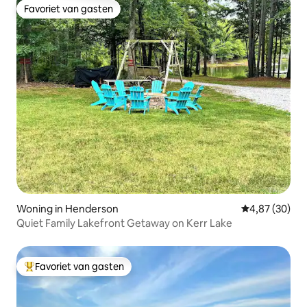
Favoriet van gasten
Favoriet van gasten
Woning in Henderson
Gemiddelde be
4,87 (30)
Quiet Family Lakefront Getaway on Kerr Lake
Favoriet van gasten
Topfavoriet van gasten