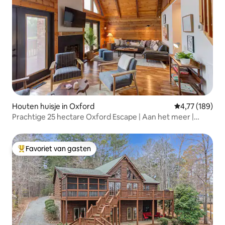
Houten huisje in Oxford
Gemiddelde beo
4,77 (189)
Prachtige 25 hectare Oxford Escape | Aan het meer |
Barbecue
Favoriet van gasten
Topfavoriet van gasten