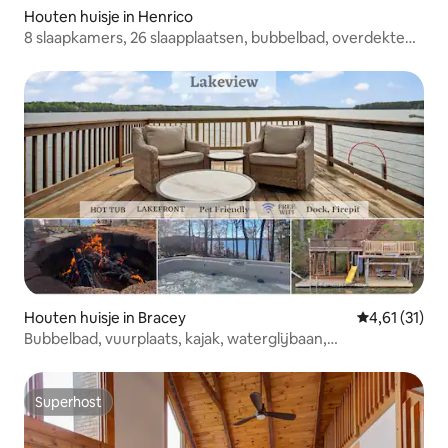
Houten huisje in Henrico
8 slaapkamers, 26 slaapplaatsen, bubbelbad, overdekte
aanlegsteiger, keuken bij de aanlegsteiger!
Houten huisje in Bracey
Gemiddelde be
4,61 (31)
Bubbelbad, vuurplaats, kajak, waterglijbaan,
huisdiervriendelijk
Superhost
Superhost