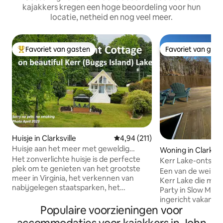
kajakkers kregen een hoge beoordeling voor hun
locatie, netheid en nog veel meer.
Favoriet van gasten
Favoriet van gas
Topfavoriet van gasten
Favoriet van gas
Huisje in Clarksville
Gemiddelde beoordeling van 4,94
4,94 (211)
Huisje aan het meer met geweldig
Woning in Clarksvil
uitzicht en gebruik van het dok
Het zonverlichte huisje is de perfecte
Kerr Lake-ontsnapp
plek om te genieten van het grootste
toegang tot het s
Een van de weini
meer in Virginia, het verkennen van
Kerr Lake die midde
nabijgelegen staatsparken, het
Party in Slow Moti
schilderachtige stadje Clarksville of
ingericht vakantie
nabijgelegen brouwerijen/wijnhuizen.
Populaire voorzieningen voor
met 3 slaapkamers
Het huisje biedt een open uitzicht op het
buurt van Clarksvil