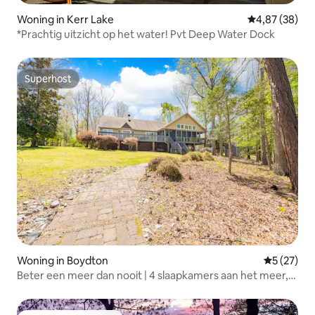
Woning in Kerr Lake
Gemiddelde be
4,87 (38)
*Prachtig uitzicht op het water! Pvt Deep Water Dock
Superhost
Superhost
Woning in Boydton
Gemiddelde
5 (27)
Beter een meer dan nooit | 4 slaapkamers aan het meer,
geschikt voor 12 personen