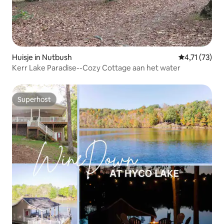
Huisje in Nutbush
Gemiddelde be
4,71 (73)
Kerr Lake Paradise--Cozy Cottage aan het water
Superhost
Superhost