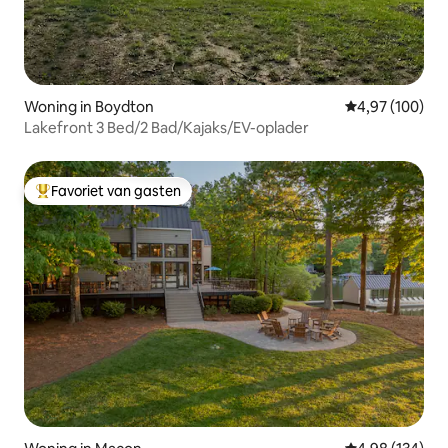
Woning in Boydton
Gemiddelde beo
4,97 (100)
Lakefront 3 Bed/2 Bad/Kajaks/EV-oplader
Favoriet van gasten
Topfavoriet van gasten