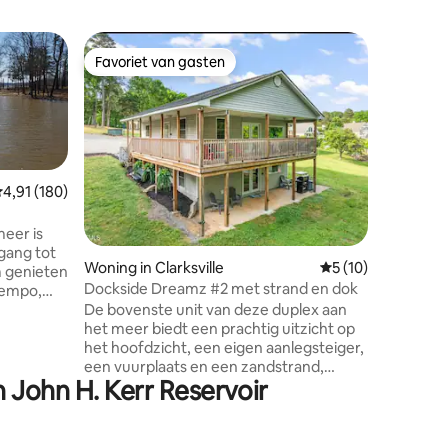
Houten hu
Favoriet van gasten
Favorie
Favoriet van gasten
Favorie
Ruim Woo
Alle nat
buitenma
zoek naa
of genie
vlakbij C
Maak een
emiddelde beoordeling van 4,91 uit 5, 180 recensies
4,91 (180)
golfkarre
accommod
meer is
ecensies
veranda z
gang tot
maar toc
Woning in Clarksville
Gemiddelde beoorde
5 (10)
m genieten
prachtig
Dockside Dreamz #2 met strand en dok
 tempo,
voorzieni
De bovenste unit van deze duplex aan
htig huis
smart-tv 
het meer biedt een prachtig uitzicht op
-2 slaapk
het hoofdzicht, een eigen aanlegsteiger,
igh of
rec room
een vuurplaats en een zandstrand,
perfecte
 John H. Kerr Reservoir
allemaal op slechts enkele minuten van
en
komen.
het centrum van Clarksville. Of je nu aan
 waar je
het vissen bent op Buggs Island/Kerr
ood State
Lake, op vakantie bent met het gezin,
egsteiger,