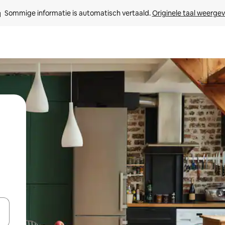
Sommige informatie is automatisch vertaald. 
Originele taal weerge
een keuze met je de pijltjestoetsen omhoog en omlaag, óf door te tik