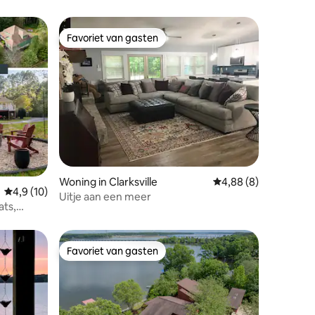
Favoriet van gasten
Favoriet van gasten
ecensies
Woning in Clarksville
Gemiddelde beoordeli
4,88 (8)
Gemiddelde beoordeling van 4,9 uit 5, 10 recensies
4,9 (10)
Uitje aan een meer
ats,
Favoriet van gasten
Favoriet van gasten