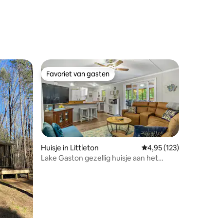
ecensies
Favoriet van gasten
Favoriet van gasten
Huisje in Littleton
Gemiddelde beoordeling
4,95 (123)
Lake Gaston gezellig huisje aan het
water, aanlegsteiger
ecensies