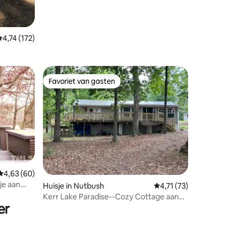
emiddelde beoordeling van 4,74 uit 5, 172 recensies
4,74 (172)
Favoriet van gasten
Favoriet van gasten
Gemiddelde beoordeling van 4,63 uit 5, 60 recensies
4,63 (60)
je aan
ecensies
Huisje in Nutbush
Gemiddelde beoordelin
4,71 (73)
Kerr Lake Paradise--Cozy Cottage aan
er
het water