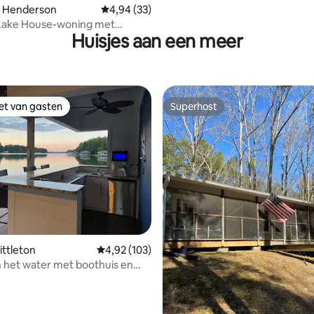
ling van 5 uit 5, 16 recensies
n Henderson
Gemiddelde beoordeling van 4,94 uit 5, 33 r
4,94 (33)
 Lake House-woning met
Huisjes aan een meer
iger aan Kerr Lake
iet van gasten
Superhost
iet van gasten
Superhost
ing van 5 uit 5, 60 recensies
Littleton
Gemiddelde beoordeling van 4,92 uit 5, 103 r
4,92 (103)
n het water met boothuis en