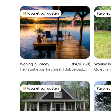
Favoriet van gasten
Favoriet
Topfavoriet van gasten
Favoriet
Woning in Bracey
Gemiddelde beoordeling
4,98 (60)
Woning i
Herfstuitje aan het meer | Bubbelbad,
Quiet Fam
aanlegsteiger, kajaks
Lake
Favoriet van gasten
Favoriet
Topfavoriet van gasten
Favoriet