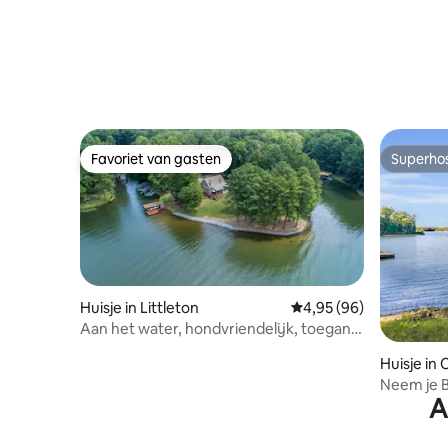
Favoriet van gasten
Superho
Favoriet van gasten
Superho
Huisje in Littleton
Gemiddelde beoordeling
4,95 (96)
Aan het water, hondvriendelijk, toegang
tot het dok en kajaks
Huisje in C
Neem je 
A
Privédok 