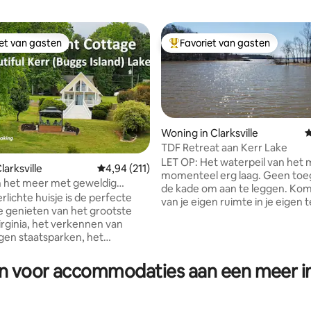
iet van gasten
Favoriet van gasten
iet van gasten
Topfavoriet van gasten
Woning in Clarksville
G
TDF Retreat aan Kerr Lake
LET OP: Het waterpeil van het 
larksville
Gemiddelde beoordeling van 4,94 uit 5, 211 r
4,94 (211)
van 4,86 uit 5, 174 recensies
momenteel erg laag. Geen toe
n het meer met geweldig
de kade om aan te leggen. Ko
en gebruik van het dok
lichte huisje is de perfecte
van je eigen ruimte in je eigen
e genieten van het grootste
direct aan Kerr Lake. Schilderac
irginia, het verkennen van
met twee slaapkamers en één
gen staatsparken, het
badkamer. 90 minuten van Rale
Clarksville of
Richmond. Dit charmante huis biedt
gen brouwerijen/wijnhuizen.
n voor accommodaties aan een meer in
plaats aan vijf personen. Op e
e biedt een open uitzicht op het
steenworp afstand van de kade
et gebruik van een dock (150
je boot kunt aanleggen. Longw
 huis) om te vissen, zwemmen,
Park is de dichtstbijzijnde aanl