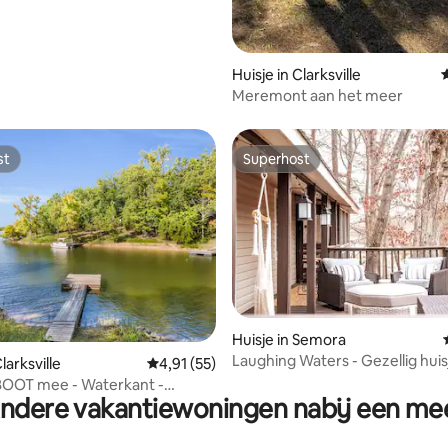
Huisje in Clarksville
G
Meremont aan het meer
st
Superhost
st
Superhost
 van 4,95 uit 5, 96 recensies
Huisje in Semora
Laughing Waters - Gezellig huis
larksville
Gemiddelde beoordeling van 4,91 uit 5, 55 r
4,91 (55)
Lake Hyco
BOOT mee - Waterkant -
ndere vakantiewoningen nabij een me
- Speelkamer