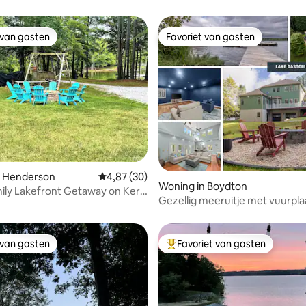
 van gasten
Favoriet van gasten
 van gasten
Favoriet van gasten
 van 4,98 uit 5, 60 recensies
n Henderson
Gemiddelde beoordeling van 4,87 uit 5, 30 r
4,87 (30)
Woning in Boydton
ily Lakefront Getaway on Kerr
Gezellig meeruitje met vuurpla
toegang tot het meer, theater
 van gasten
Favoriet van gasten
 van gasten
Topfavoriet van gasten