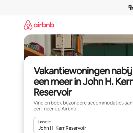
Ga
direct
naar
inhoud
Vakantiewoningen nabij
een meer in John H. Kerr
Reservoir
Vind en boek bijzondere accommodaties aan
een meer op Airbnb
Locatie
Wanneer er suggesties beschikbaar zijn, maak je 