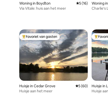
Woning in Boydton
Gemiddelde beoorde
5 (16)
Woning i
Via Vitale: huis aan het meer
Charlie's
aanlegste
Favoriet van gasten
Favor
Topfavoriet van gasten
Topfavor
Huisje in Cedar Grove
Gemiddelde beoordel
5 (60)
Huisje in 
Huisje aan het meer
Huisje aa
bar!