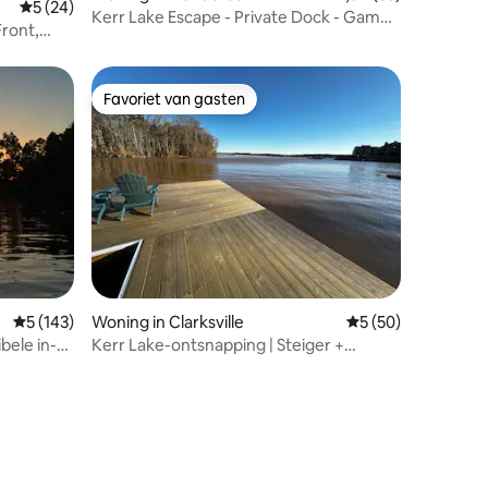
ecensies
Gemiddelde beoordeling van 5 uit 5, 24 recensies
5 (24)
Kerr Lake Escape - Private Dock - Game
Front,
Room
Favoriet van gasten
Favoriet van gasten
Gemiddelde beoordeling van 5 uit 5, 143 recensies
5 (143)
Woning in Clarksville
Gemiddelde beoorde
5 (50)
ele in-
Kerr Lake-ontsnapping | Steiger +
toegang tot het strand