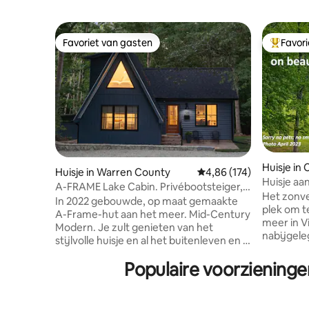
Favoriet van gasten
Favor
Favoriet van gasten
Topfavor
Huisje in C
Huisje in Warren County
Gemiddelde beoordeling 
4,86 (174)
Huisje aa
A-FRAME Lake Cabin. Privébootsteiger,
uitzicht 
Het zonver
kajaks, SUP
In 2022 gebouwde, op maat gemaakte
plek om t
A-Frame-hut aan het meer. Mid-Century
meer in V
Modern. Je zult genieten van het
nabijgele
stijlvolle huisje en al het buitenleven en -
schilderachtige stadje 
spelen. Op korte loopafstand van je
nabijgele
Populaire voorzieninge
eigen aanlegsteiger (2 ligplaatsen voor
Het huisj
boten) en boothellingen in de buurt.
meer en h
Gelegen direct aan Kerr Lake (ook
meter van
bekend als Buggs Island). NIEUW voor