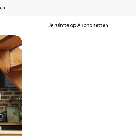
ven
Je ruimte op Airbnb zetten
ken of swipen.