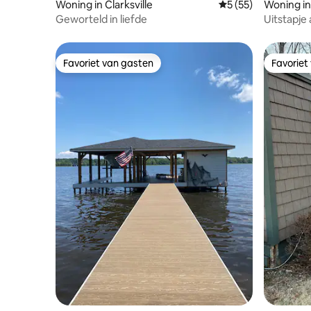
Woning in Clarksville
Gemiddelde beoorde
5 (55)
Woning in 
Geworteld in liefde
Uitstapje
aanlegste
Favoriet van gasten
Favoriet
Favoriet van gasten
Favoriet