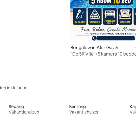
Bungalow in Alor Gajah
“De 5R Villa” (5 kamers 10 bedd
Karaoke snooker)
en in de buurt
Sepang
Bentong
Ka
Vakantiehuizen
Vakantiehuizen
Va