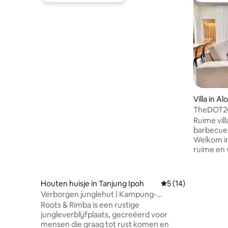
Villa in Al
TheDOT26
22 slaapp
Ruime vil
barbecue 
Welkom in
ruime en v
voor grot
comfortab
en moder
Houten huisje in Tanjung Ipoh
Gemiddelde beoorde
5 (14)
mogelijkh
Verborgen junglehut | Kampung-
is er gen
woonervaring
Roots & Rimba is een rustige
ontspannen en
jungleverblijfplaats, gecreëerd voor
ontspann
mensen die graag tot rust komen en
levendig f