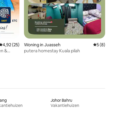
Gemiddelde beoordeling van 4,92 uit 5, 25 recensies
4,92 (25)
Woning in Juasseh
Gemiddelde beoord
5 (8)
en &
putera homestay Kuala pilah
jang
Johor Bahru
kantiehuizen
Vakantiehuizen