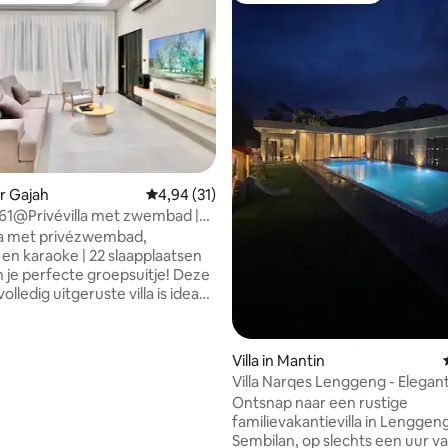
or Gajah
Gemiddelde beoordeling van 4,94 uit 5, 31 r
4,94 (31)
1@Privévilla met zwembad |
laatsen
la met privézwembad,
en karaoke | 22 slaapplaatsen
 je perfecte groepsuitje! Deze
olledig uitgeruste villa is ideaal
e gezinnen. Met vijf
ele slaapkamers, vier schone
ne badkamers en de
ling van 5 uit 5, 14 recensies
Villa in Mantin
eid om tot 22 gasten te slapen,
Villa Narqes Lenggeng - Elegan
oeg ruimte voor iedereen om te
gezinsretraite
Ontsnap naar een rustige
 te genieten. Of je nu een
familievakantievilla in Lenggen
en toevluchtsoord of een
Sembilan, op slechts een uur v
eest plant, deze villa heeft alles