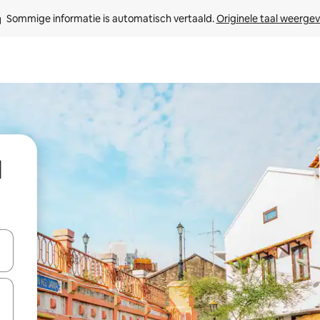
Sommige informatie is automatisch vertaald. 
Originele taal weerge
l
een keuze met je de pijltjestoetsen omhoog en omlaag, óf door te tik