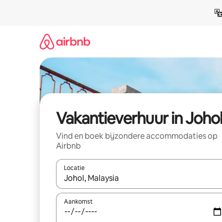
Ga
direct
naar
inhoud
Vakantieverhuur in Joho
Vind en boek bijzondere accommodaties op
Airbnb
Locatie
Wanneer er suggesties beschikbaar zijn, maak je 
Aankomst