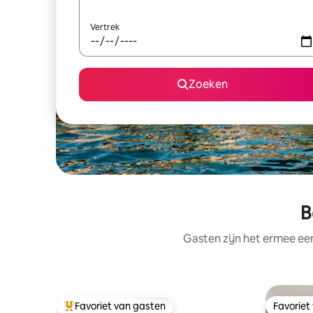
Vertrek
Zoeken
B
Gasten zijn het ermee e
Favoriet van gasten
Favoriet
Topfavoriet van gasten
Favoriet