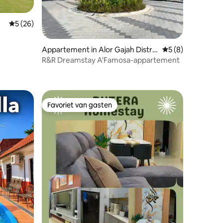
Gemiddelde beoordeling van 5 uit 5, 26 recensies
5 (26)
ecensies
Appartement in Alor Gajah Distric
Gemiddelde beoord
5 (8)
t
R&R Dreamstay A'Famosa-appartement
Favoriet van gasten
Favoriet van gasten
recensies