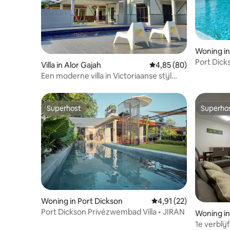
Woning in
Port Dick
Villa in Alor Gajah
Gemiddelde beoordeling
4,85 (80)
Rumah A
Een moderne villa in Victoriaanse stijl
met privézwembad
Superhost
Superho
Superhost
Superho
Woning in Port Dickson
Gemiddelde beoordelin
4,91 (22)
Port Dickson Privézwembad Villa • JIRAN
Woning in
1e verbli