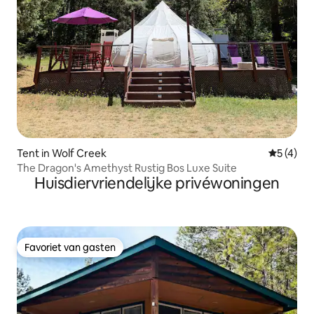
Tent in Wolf Creek
Gemiddeld
5 (4)
The Dragon's Amethyst Rustig Bos Luxe Suite
Huisdiervriendelijke privéwoningen
Favoriet van gasten
Favoriet van gasten