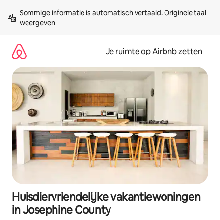
Ga
Sommige informatie is automatisch vertaald. 
Originele taal 
direct
weergeven
naar
inhoud
Je ruimte op Airbnb zetten
Huisdiervriendelijke vakantiewoningen
in Josephine County