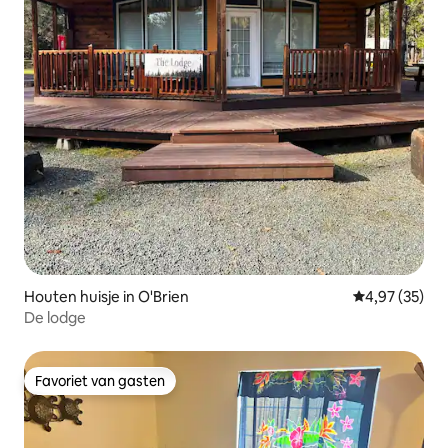
Houten huisje in O'Brien
Gemiddelde be
4,97 (35)
De lodge
Favoriet van gasten
Favoriet van gasten