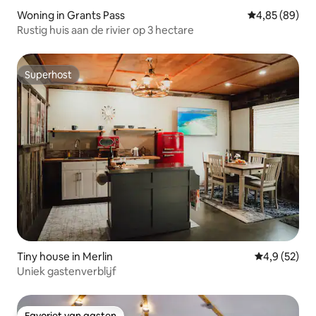
Woning in Grants Pass
Gemiddelde be
4,85 (89)
Rustig huis aan de rivier op 3 hectare
Superhost
Superhost
Tiny house in Merlin
Gemiddelde b
4,9 (52)
Uniek gastenverblijf