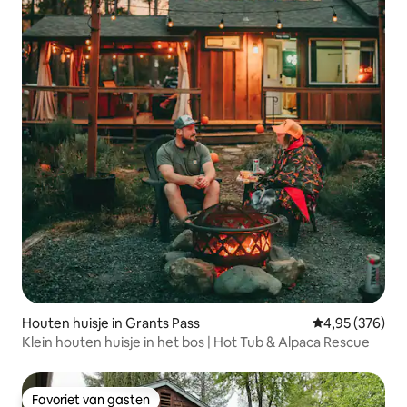
Houten huisje in Grants Pass
Gemiddelde beo
4,95 (376)
Klein houten huisje in het bos | Hot Tub & Alpaca Rescue
Favoriet van gasten