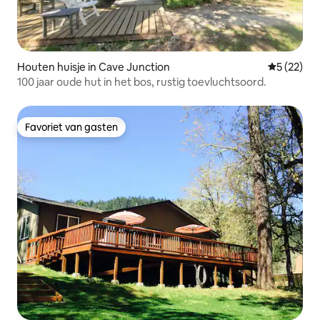
Houten huisje in Cave Junction
Gemiddelde
5 (22)
100 jaar oude hut in het bos, rustig toevluchtsoord.
Favoriet van gasten
Favoriet van gasten