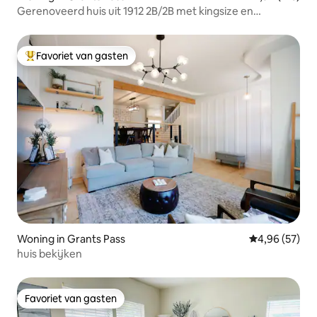
Gerenoveerd huis uit 1912 2B/2B met kingsize en
queensize bedden omheinde tuin
Favoriet van gasten
Topfavoriet van gasten
Woning in Grants Pass
Gemiddelde be
4,96 (57)
huis bekijken
Favoriet van gasten
Favoriet van gasten