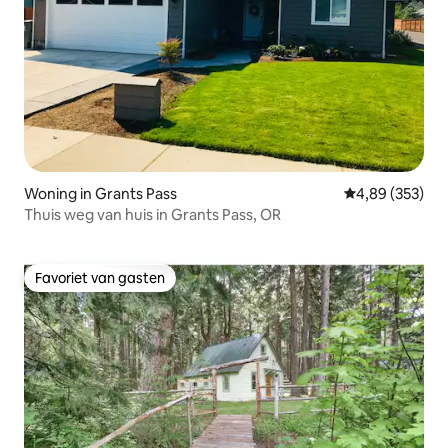
Woning in Grants Pass
Gemiddelde beo
4,89 (353)
Thuis weg van huis in Grants Pass, OR
Favoriet van gasten
Favoriet van gasten