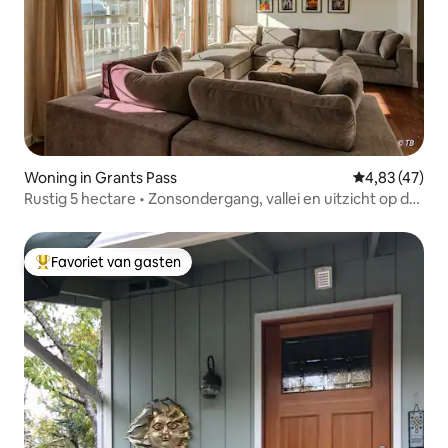
Woning in Grants Pass
Gemiddelde be
4,83 (47)
Rustig 5 hectare • Zonsondergang, vallei en uitzicht op de
bergen
Favoriet van gasten
Topfavoriet van gasten