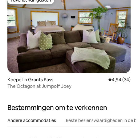
Favoriet van gasten
Favoriet van gasten
Koepel in Grants Pass
Gemiddelde be
4,94 (34)
The Octagon at Jumpoff Joey
Bestemmingen om te verkennen
Andere accommodaties
Beste bezienswaardigheden in de b