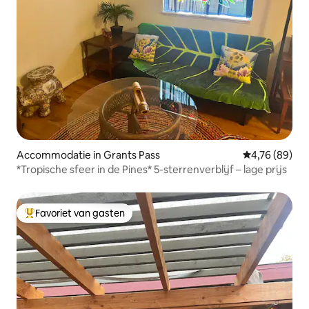
Accommodatie in Grants Pass
Gemiddelde be
4,76 (89)
*Tropische sfeer in de Pines* 5-sterrenverblijf – lage prijs
Favoriet van gasten
Topfavoriet van gasten