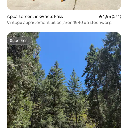
Appartement in Grants Pass
Gemiddelde beo
4,95 (241)
Vintage appartement uit de jaren 1940 op steenworp
afstand van de Rogue River
Superhost
Superhost