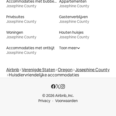
Accommodaties met bubbelbad
Appartementen
Josephine County
Josephine County
Privésuites
Gastenverblijven
Josephine County
Josephine County
Woningen
Houten huisjes
Josephine County
Josephine County
Accommodaties met ontbijt
Toon meer
Josephine County
Airbnb
Verenigde Staten
Oregon
Josephine County
Huisdiervriendelijke accommodaties
© 2026 Airbnb, Inc.
Privacy
Voorwaarden