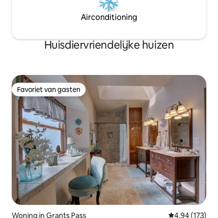
Airconditioning
Huisdiervriendelijke huizen
Favoriet van gasten
Favoriet van gasten
Woning in Grants Pass
Gemiddelde beo
4,94 (173)