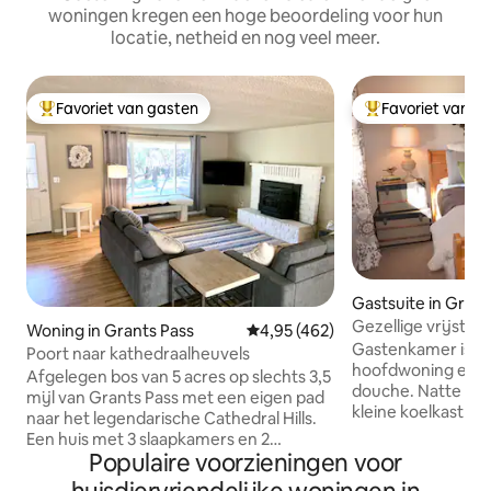
woningen kregen een hoge beoordeling voor hun
locatie, netheid en nog veel meer.
Favoriet van gasten
Favoriet van g
Topfavoriet van gasten
Topfavoriet van 
Gastsuite in Grant
Gezellige vrijsta
Woning in Grants Pass
Gemiddelde beoordeling van 4,95
4,95 (462)
Gastenkamer is vr
Poort naar kathedraalheuvels
hoofdwoning en he
Afgelegen bos van 5 acres op slechts 3,5
douche. Natte ba
mijl van Grants Pass met een eigen pad
kleine koelkast en
naar het legendarische Cathedral Hills.
twee. Korte rit n
Een huis met 3 slaapkamers en 2
fietspaden in Cathe
Populaire voorzieningen voor
badkamers, met DSL-wifi, eethoek,
wijngaarden van 
woonkamer, pelletkachel, een leuke