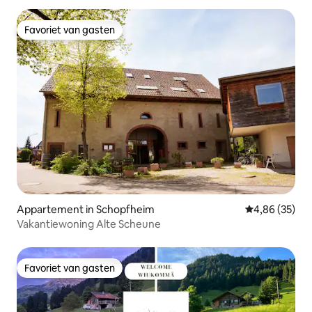
Favoriet van gasten
Favoriet van gasten
Appartement in Schopfheim
Gemiddelde be
4,86 (35)
Vakantiewoning Alte Scheune
Favoriet van gasten
Favoriet van gasten