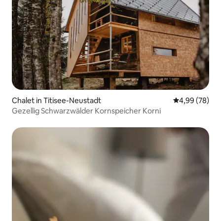
Chalet in Titisee-Neustadt
Gemiddelde be
4,99 (78)
Gezellig Schwarzwälder Kornspeicher Korni