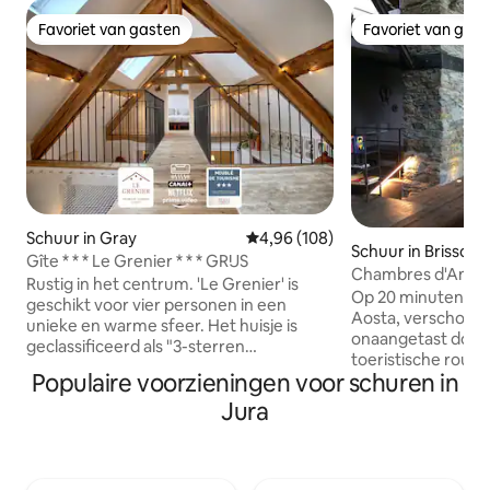
Favoriet van gasten
Favoriet van gas
Favoriet van gasten
Favoriet van gas
Schuur in Gray
Gemiddelde beoordeling van 4,96
4,96 (108)
Schuur in Brissog
Gîte * * * Le Grenier * * * GRIJS
Chambres d'Amis 
Rustig in het centrum. 'Le Grenier' is
Op 20 minuten afs
geschikt voor vier personen in een
Aosta, verscholen 
unieke en warme sfeer. Het huisje is
onaangetast door 
geclassificeerd als "3-sterren
toeristische routes
gemeubileerde toeristische
Populaire voorzieningen voor schuren in
eruit als geen and
accommodatie" en biedt je alle
kleine weg over 
Jura
gemakken die je nodig hebt voor je
herten, roebucks,
professionele of toeristische verblijf. -
rijd langzaam als 
Parkeerplaats op 50 meter afstand -
De geweldige 150 
Grote woonkamer met airconditioning -
door de eigenaar 