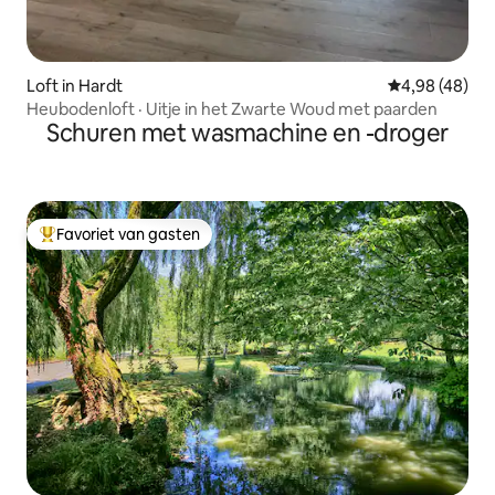
Loft in Hardt
Gemiddelde be
4,98 (48)
Heubodenloft · Uitje in het Zwarte Woud met paarden
Schuren met wasmachine en -droger
Favoriet van gasten
Topfavoriet van gasten