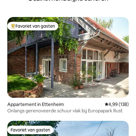
Favoriet van gasten
Topfavoriet van gasten
Appartement in Ettenheim
Gemiddelde beo
4,99 (138)
Onlangs gerenoveerde schuur vlak bij Europapark Rust
Favoriet van gasten
Favoriet van gasten