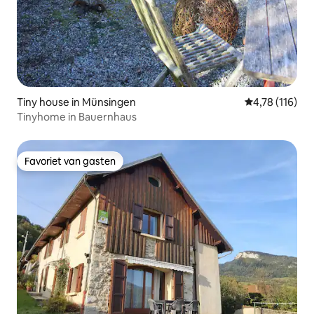
Tiny house in Münsingen
Gemiddelde beo
4,78 (116)
Tinyhome in Bauernhaus
Favoriet van gasten
Favoriet van gasten