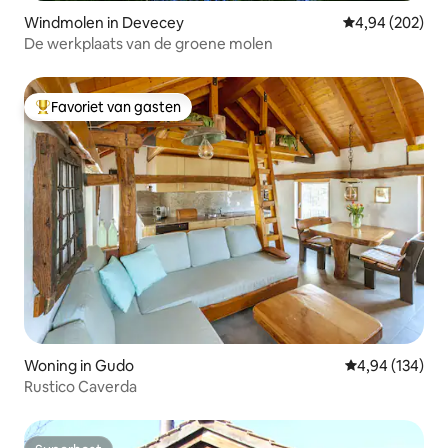
Windmolen in Devecey
Gemiddelde beo
4,94 (202)
De werkplaats van de groene molen
Favoriet van gasten
Topfavoriet van gasten
Woning in Gudo
Gemiddelde beo
4,94 (134)
Rustico Caverda