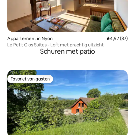
Appartement in Nyon
Gemiddelde be
4,97 (37)
Le Petit Clos Suites - Loft met prachtig uitzicht
Schuren met patio
Favoriet van gasten
Favoriet van gasten