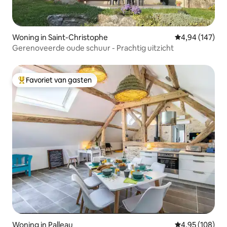
Woning in Saint-Christophe
Gemiddelde beo
4,94 (147)
Gerenoveerde oude schuur - Prachtig uitzicht
Favoriet van gasten
Topfavoriet van gasten
Woning in Palleau
Gemiddelde beo
4,95 (108)