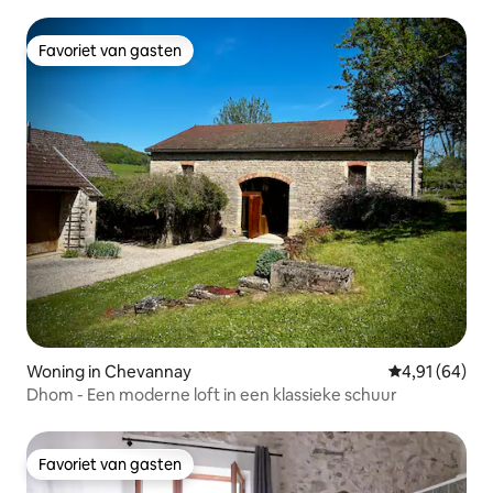
Favoriet van gasten
Favoriet van gasten
Woning in Chevannay
Gemiddelde be
4,91 (64)
Dhom - Een moderne loft in een klassieke schuur
Favoriet van gasten
Favoriet van gasten