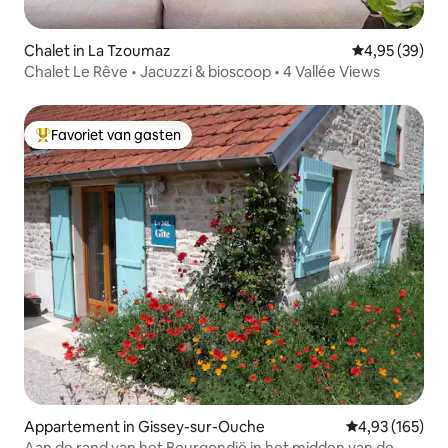
Chalet in La Tzoumaz
Gemiddelde be
4,95 (39)
Chalet Le Rêve • Jacuzzi & bioscoop • 4 Vallée Views
Favoriet van gasten
Topfavoriet van gasten
Appartement in Gissey-sur-Ouche
Gemiddelde beo
4,93 (165)
Aan de rand van het Bourgondië in het midden van de