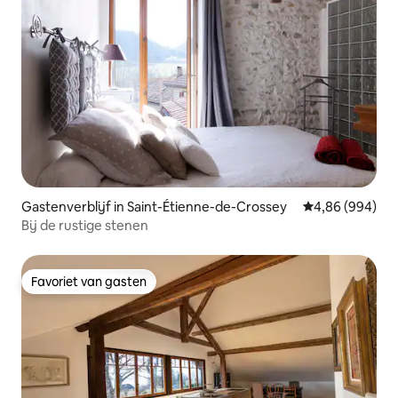
Gastenverblijf in Saint-Étienne-de-Crossey
Gemiddelde beo
4,86 (994)
Bij de rustige stenen
Favoriet van gasten
Favoriet van gasten