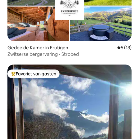
Gedeelde Kamer in Frutigen
Gemiddelde
5 (13)
Zwitserse bergervaring - Strobed
Favoriet van gasten
Topfavoriet van gasten