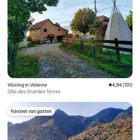
Woning in Velanne
Gemiddelde beo
4,94 (101)
Gîte des Grandes Terres
Favoriet van gasten
Favoriet van gasten