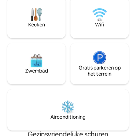
Gemeubileerde keuken - Queensize
leven werd gebrac
bed in de slaapkamer - Modulaire
die gelooft in het
slaapkamer, 1 tweepersoonsbed of 2
en geschiedenis -
eenpersoonsbedden - Linnengoed
schuilplaats gewo
aanwezig - Smart-tv: CANAL+, Netflix,
Keuken
Wifi
samenleven.
Prime Video - Hangnet - Werkplek
Gratis parkeren op
Zwembad
het terrein
Airconditioning
Gezinsvriendelijke schuren