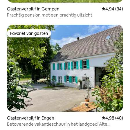
Gastenverblijf in Gempen
Gemiddelde be
4,94 (34)
Prachtig pension met een prachtig uitzicht
Favoriet van gasten
Favoriet van gasten
Gastenverblijf in Engen
Gemiddelde be
4,98 (40)
Betoverende vakantieschuur in het landgoed 'Alte
Ölmühle'