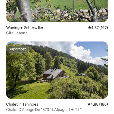
Woning in Scherwiller
Gemiddelde beo
4,87 (197)
Gîte Jeanne
Superhost
Superhost
Chalet in Taninges
Gemiddelde beo
4,88 (186)
Chalet D'Alpage De 1873 " L'Alpage d'Heïdi "