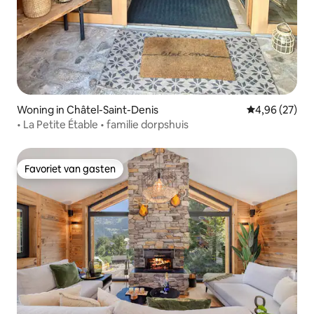
Woning in Châtel-Saint-Denis
Gemiddelde be
4,96 (27)
• La Petite Étable • familie dorpshuis
Favoriet van gasten
Favoriet van gasten