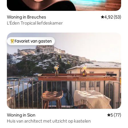
Woning in Breuches
Gemiddelde be
4,92 (53)
L'Éden Tropical liefdeskamer
Favoriet van gasten
Topfavoriet van gasten
Woning in Sion
Gemiddelde
5 (77)
Huis van architect met uitzicht op kastelen