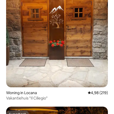
Woning in Locana
Gemiddelde beo
4,98 (219)
Vakantiehuis "Il Ciliegio"