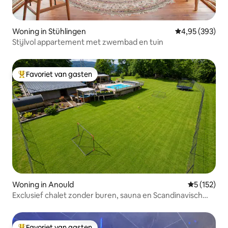
Woning in Stühlingen
Gemiddelde beo
4,95 (393)
Stijlvol appartement met zwembad en tuin
Favoriet van gasten
Topfavoriet van gasten
Woning in Anould
Gemiddelde 
5 (152)
Exclusief chalet zonder buren, sauna en Scandinavisch
bad
Favoriet van gasten