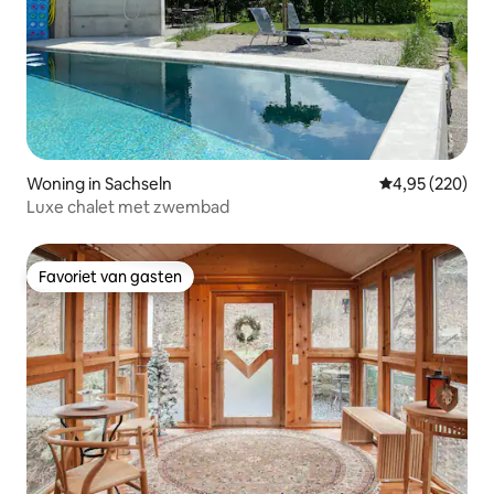
Woning in Sachseln
Gemiddelde beo
4,95 (220)
Luxe chalet met zwembad
Favoriet van gasten
Favoriet van gasten