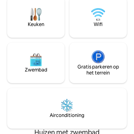
houdt en je de behoefte hebt om je
gasten en recreati
batterijen op te laden. Of je nu wilt
wachten 34 skigeb
fietsen of wandelen met of zonder
775 kilometer aan piste
sneeuwschoenwandelen, kom de
ziet is wat je krijgt; kom en ervaar 
Keuken
Wifi
prachtige regionale paden ontdekken.
magie"
Gratis parkeren op
Zwembad
het terrein
Airconditioning
Huizen met zwembad