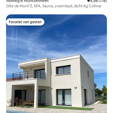
Woning in Muntzenheim
Gemiddelde beo
4,98 (178)
Gîte de Munt'Z, SPA, Sauna, zwembad, dicht bij Colmar
Favoriet van gasten
Favoriet van gasten