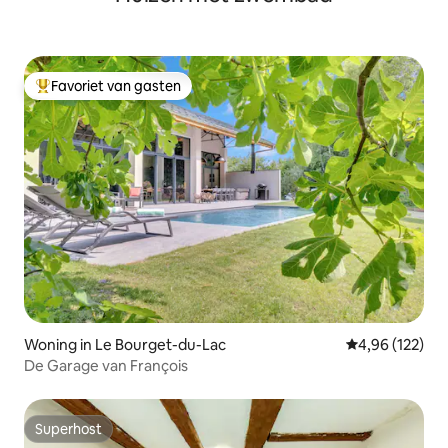
Favoriet van gasten
Topfavoriet van gasten
Woning in Le Bourget-du-Lac
Gemiddelde beo
4,96 (122)
De Garage van François
Superhost
Superhost