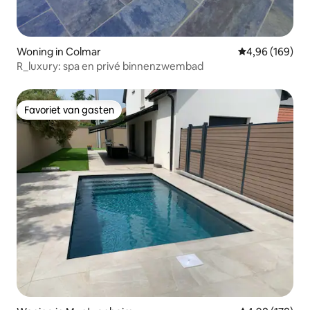
Woning in Colmar
Gemiddelde beo
4,96 (169)
R_luxury: spa en privé binnenzwembad
Favoriet van gasten
Favoriet van gasten