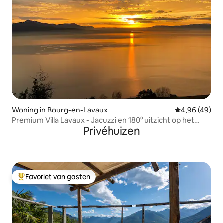
Woning in Bourg-en-Lavaux
Gemiddelde be
4,96 (49)
Premium Villa Lavaux - Jacuzzi en 180° uitzicht op het
Privéhuizen
meer
Favoriet van gasten
Topfavoriet van gasten