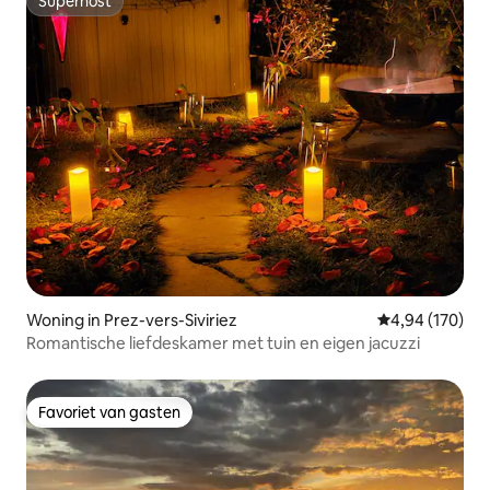
Superhost
Superhost
Woning in Prez-vers-Siviriez
Gemiddelde beo
4,94 (170)
Romantische liefdeskamer met tuin en eigen jacuzzi
Favoriet van gasten
Favoriet van gasten