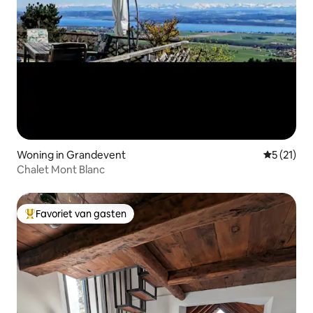
Woning in Grandevent
Gemiddelde
5 (21)
Chalet Mont Blanc
Favoriet van gasten
Topfavoriet van gasten