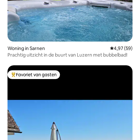
Woning in Sarnen
Gemiddelde be
4,97 (59)
Prachtig uitzicht in de buurt van Luzern met bubbelbad!
Favoriet van gasten
Topfavoriet van gasten