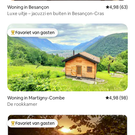
Woning in Besançon
Gemiddelde be
4,98 (63)
Luxe uitje – jacuzzi en buiten in Besançon-Cras
Favoriet van gasten
Topfavoriet van gasten
Woning in Martigny-Combe
Gemiddelde be
4,98 (98)
De rookkamer
Favoriet van gasten
Topfavoriet van gasten