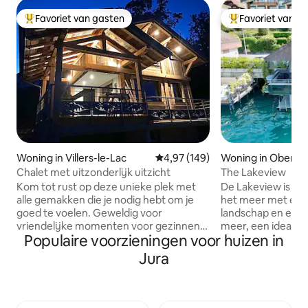
Favoriet van gasten
Favoriet van g
Topfavoriet van gasten
Topfavoriet van 
Woning in Villers-le-Lac
Gemiddelde beoordeling van 4,97
4,97 (149)
Woning in Oberho
Chalet met uitzonderlijk uitzicht
The Lakeview
Kom tot rust op deze unieke plek met
De Lakeview is ee
alle gemakken die je nodig hebt om je
het meer met een 
goed te voelen. Geweldig voor
landschap en een 
vriendelijke momenten voor gezinnen
meer, een ideale p
Populaire voorzieningen voor huizen in
of met vrienden. Dit chalet is uitgerust
rond het meer. Het
met een adembenemend uitzicht op
hoogwaardig ingeri
Jura
Zwitserland en stelt je in staat om
gelegen aan het m
tijdens de maaltijden een landschap in
indrukwekkend uit
reliëf te bekijken. Het is een
Alpen. Het Berner
bevoorrechte plek als je van de natuur
dagen veel ervari