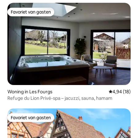
Favoriet van gasten
Favoriet van gasten
Woning in Les Fourgs
Gemiddelde be
4,94 (18)
Refuge du Lion Privé-spa – jacuzzi, sauna, hamam
Favoriet van gasten
Favoriet van gasten