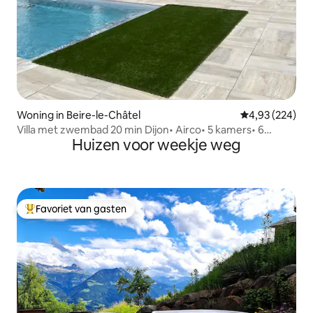
Woning in Beire-le-Châtel
Gemiddelde beo
4,93 (224)
Villa met zwembad 20 min Dijon• Airco• 5 kamers• 6
Huizen voor weekje weg
tweepersoonsbedden
Favoriet van gasten
Topfavoriet van gasten