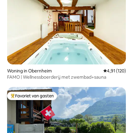
Woning in Obernheim
Gemiddelde beo
4,91 (120)
FAMO | Wellnessboerderij met zwembad+sauna
Favoriet van gasten
Topfavoriet van gasten