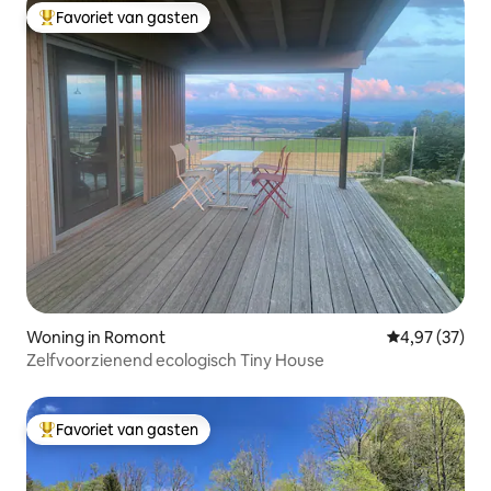
Favoriet van gasten
Topfavoriet van gasten
Woning in Romont
Gemiddelde be
4,97 (37)
Zelfvoorzienend ecologisch Tiny House
Favoriet van gasten
Topfavoriet van gasten