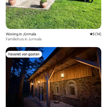
Woning in Jūrmala
Gemiddelde
5 (14)
Familiehuis in Jurmala
Favoriet van gasten
Favoriet van gasten