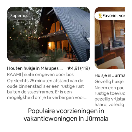
Superhost
Favoriet van g
Superhost
Topfavoriet van 
Houten huisje in Mārupes no
Gemiddelde beoordeling van 4,91
4,91 (419)
vads
RAAMI | suite omgeven door bos
Huisje in Jūrmala
Op slechts 25 minuten afstand van de
Gezellig huisje aan
oude binnenstad is er een rustige rust
terras
Neem een pauze en
buiten de stadsframes. Er is een
rustige toevluchts
mogelijkheid om je te verbergen voor
gezellig vrijstaan
de drukte van het dagelijks leven, te
haard, volledig ui
luisteren naar de geluiden van het bos
Populaire voorzieningen in
badkamer met bad
en de vogels, te ontspannen in een bad
terras en parkeerplaats. Sle
vakantiewoningen in Jūrmala
met uitzicht op de natuur, vanaf de balk
van de rivier de L
naar de sterren te staren, te genieten
dat leidt naar een
van een ontspannen ontbijt op het