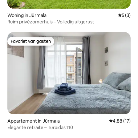
Woning in Jūrmala
Gemiddeld
5 (3)
Ruim privézomerhuis – Volledig uitgerust
Favoriet van gasten
Favoriet van gasten
Appartement in Jūrmala
Gemiddelde be
4,88 (17)
Elegante retraite – Turaidas 110