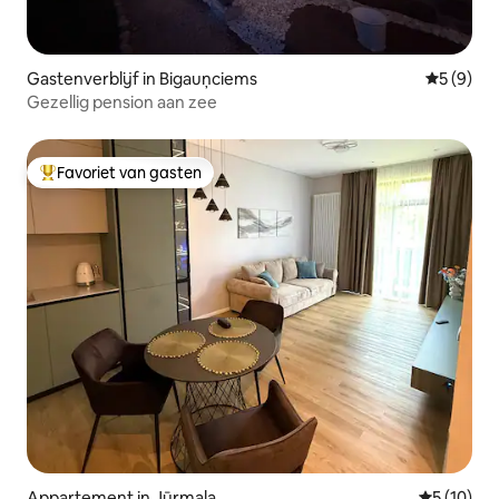
Gastenverblijf in Bigauņciems
Gemiddeld
5 (9)
Gezellig pension aan zee
Favoriet van gasten
Topfavoriet van gasten
Appartement in Jūrmala
Gemiddelde
5 (10)