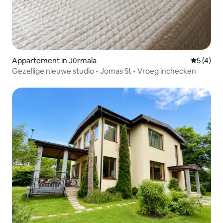
Appartement in Jūrmala
Gemiddeld
5 (4)
Gezellige nieuwe studio • Jomas St • Vroeg inchecken