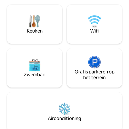
beschikbaar is voo
ruime terras of een boek te lezen in de
een prachtige tui
slaper. De appartementen hebben ook
seizoensgebonden
een barbecue, een volledig uitgeruste
Snelle glasvezel-wi
keuken, een open haard op het terras,
Perfect voor een r
een open haard en een warmtepomp
de natuur, maar t
Keuken
Wifi
voor liefhebbers van comfort. Lielupe
van stranden, res
zwemplek 800m. Jūrmala 10 km.
bezienswaardighe
Gratis parkeren op
Zwembad
het terrein
Airconditioning