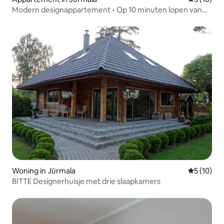
Modern designappartement • Op 10 minuten lopen van
het strand
Woning in Jūrmala
Gemiddelde
5 (10)
BITTE Designerhuisje met drie slaapkamers