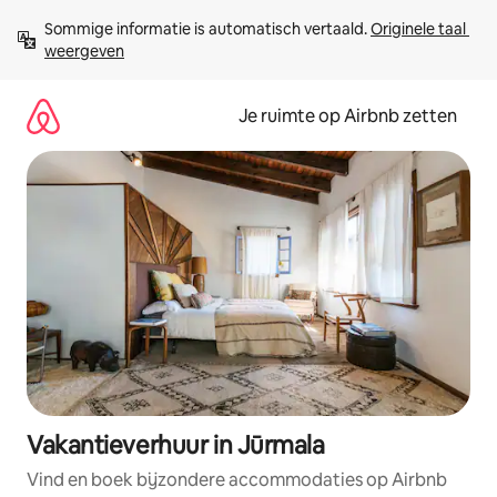
Ga
Sommige informatie is automatisch vertaald. 
Originele taal 
direct
weergeven
naar
inhoud
Je ruimte op Airbnb zetten
Vakantieverhuur in Jūrmala
Vind en boek bijzondere accommodaties op Airbnb