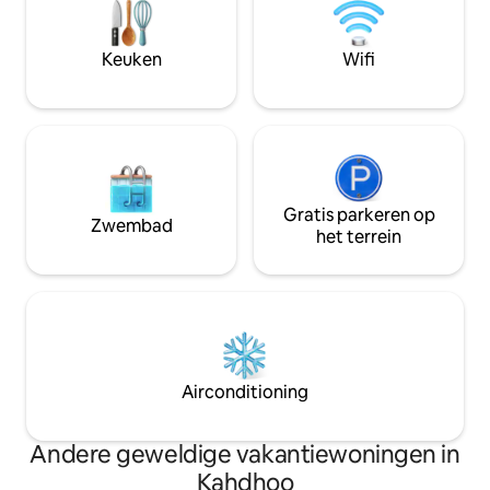
slechts 8 minuten rijden van de
.auseways verbin
accommodatie. Van Male International
met zijn buren K
Airport naar Kadhdhoo is 30 minuten
Airport die het grootste bevolkte gebied
Keuken
Wifi
transfer per binnenlandse vlucht.
van de Malediven
Gratis parkeren op
Zwembad
het terrein
Airconditioning
Andere geweldige vakantiewoningen in
Kahdhoo