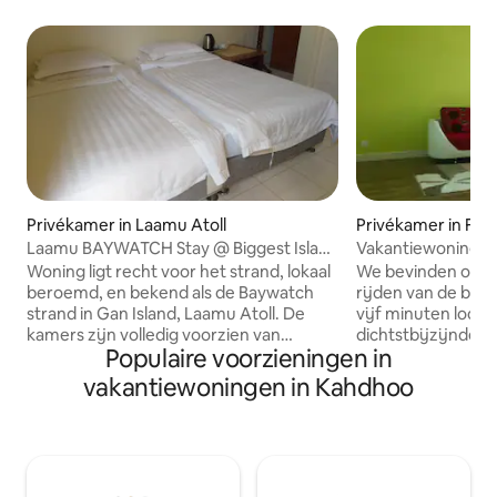
Privékamer in Laamu Atoll
Privékamer in Fo
Laamu BAYWATCH Stay @ Biggest Island
Vakantiewoning op
of Maldives
Malediven
Woning ligt recht voor het strand, lokaal
We bevinden ons op zeven min
beroemd, en bekend als de Baywatch
rijden van de bin
strand in Gan Island, Laamu Atoll. De
vijf minuten loopa
kamers zijn volledig voorzien van
dichtstbijzijnde s
Populaire voorzieningen in
airconditioning en gratis WiFi. De
koffiebars winkels
accommodatie heeft een eigen
loopafstand. De ongerepte natuur het
vakantiewoningen in Kahdhoo
restaurant, dat lokale en internationale
Long Beach ✈️🌴🌊 Laamu Atoll bestaa
gerechten serveert. De kamers zijn ook
uit 12 bewoonde e
uitgerust met een ventilator, een
bevolking van on
minibar en een kluisje. Het ligt op 8 km
het grootste eilan
van de luchthaven Khadhdhoo, op
kilometer lang, is