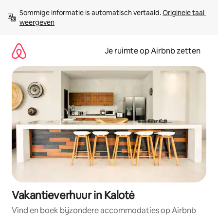
Ga
Sommige informatie is automatisch vertaald. 
Originele taal 
direct
weergeven
naar
inhoud
Je ruimte op Airbnb zetten
Vakantieverhuur in Kalotė
Vind en boek bijzondere accommodaties op Airbnb