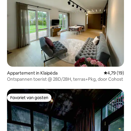
Appartement in Klaipėda
Gemiddelde be
4,79 (19)
Ontspannen toerist @ 2BD/2BH, terras+Pkg, door Cohost
Favoriet van gasten
Favoriet van gasten