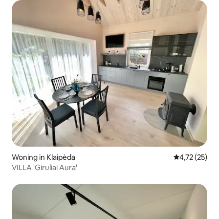
Woning in Klaipėda
Gemiddelde be
4,72 (25)
VILLA 'Giruliai Aura'