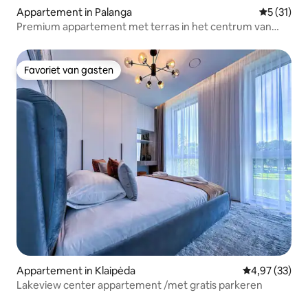
Appartement in Palanga
Gemiddelde
5 (31)
Premium appartement met terras in het centrum van
Palanga
Favoriet van gasten
Favoriet van gasten
Appartement in Klaipėda
Gemiddelde be
4,97 (33)
Lakeview center appartement /met gratis parkeren