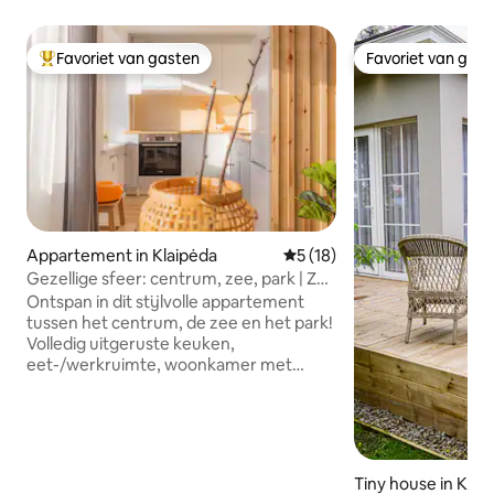
Favoriet van gasten
Favoriet van gas
Topfavoriet van gasten
Favoriet van gas
Appartement in Klaipėda
Gemiddelde beoordeling van 
5 (18)
Gezellige sfeer: centrum, zee, park | Zelf
inchecken
Ontspan in dit stijlvolle appartement
tussen het centrum, de zee en het park!
Volledig uitgeruste keuken,
eet-/werkruimte, woonkamer met
smart-tv (YouTube), wifi, gezellige
slaapkamer en alle basisbenodigdheden
inbegrepen. ✴️ Ontspan met door een
ontwerper gecreëerde sfeervolle,
warme verlichting voor die speciale,
Tiny house in Klai
gezellige avonden. ✅ 3 minuten lopen