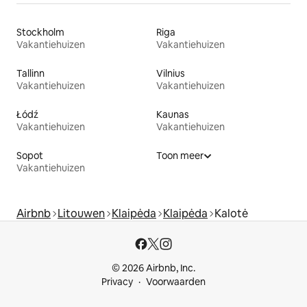
Stockholm
Riga
Vakantiehuizen
Vakantiehuizen
Tallinn
Vilnius
Vakantiehuizen
Vakantiehuizen
Łódź
Kaunas
Vakantiehuizen
Vakantiehuizen
Sopot
Toon meer
Vakantiehuizen
Airbnb
Litouwen
Klaipėda
Klaipėda
Kalotė
© 2026 Airbnb, Inc.
Privacy
Voorwaarden