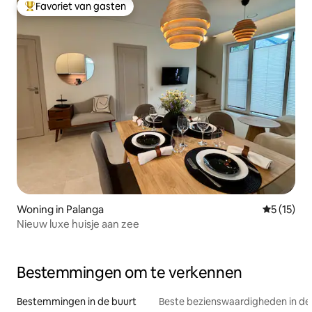
Favoriet van gasten
Topfavoriet van gasten
Woning in Palanga
Gemiddelde
5 (15)
Nieuw luxe huisje aan zee
Bestemmingen om te verkennen
Bestemmingen in de buurt
Beste bezienswaardigheden in de