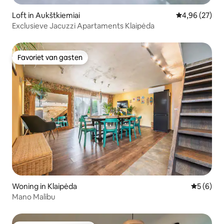
Loft in Aukštkiemiai
Gemiddelde be
4,96 (27)
Exclusieve Jacuzzi Apartaments Klaipėda
Favoriet van gasten
Favoriet van gasten
Woning in Klaipėda
Gemiddeld
5 (6)
Mano Malibu