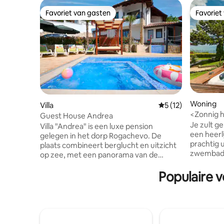
Favoriet van gasten
Favoriet
Favoriet van gasten
Favoriet
Woning
Villa
Gemiddelde beoorde
5 (12)
<Zonnig h
Guest House Andrea
zwembad/
Je zult g
Villa "Andrea" is een luxe pension
een heerli
gelegen in het dorp Rogachevo. De
prachtig 
plaats combineert berglucht en uitzicht
zwembad e
op zee, met een panorama van de
prachtige
resorts Albena en Kranevo, op 5 minuten
kinderen,
Populaire 
rijden. De villa heeft een verwarmd
een keuken
zwembad met jacuzzi, een groot
(espresso
zonneterras met ligstoelen, een houten
broodroos
tent, een tuin, een houtskoolgrill en een
magnetro
eettafel in de buitenlucht. De villa is
,wasmachi
voorzien van een banket met 30