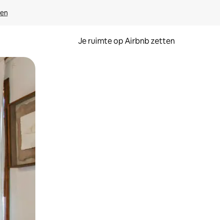
ven
Je ruimte op Airbnb zetten
ken of swipen.