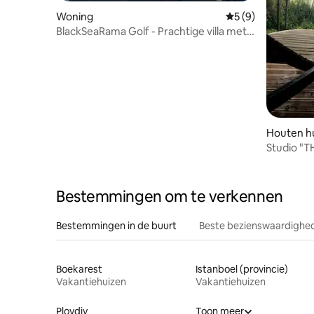
Woning
Gemiddelde beoord
5 (9)
BlackSeaRama Golf - Prachtige villa met 5
bedden en zeezicht
Houten hu
Studio "T
toegang t
Bestemmingen om te verkennen
Bestemmingen in de buurt
Beste bezienswaardighed
Boekarest
Istanboel (provincie)
Vakantiehuizen
Vakantiehuizen
Plovdiv
Toon meer