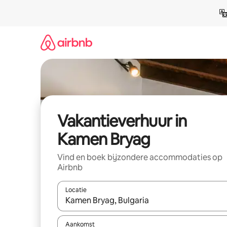
Ga
direct
naar
inhoud
Vakantieverhuur in
Kamen Bryag
Vind en boek bijzondere accommodaties op
Airbnb
Locatie
Wanneer er suggesties beschikbaar zijn, maak je 
Aankomst