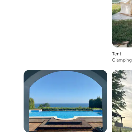
van de Zwarte Zee
Tent
Glamping 