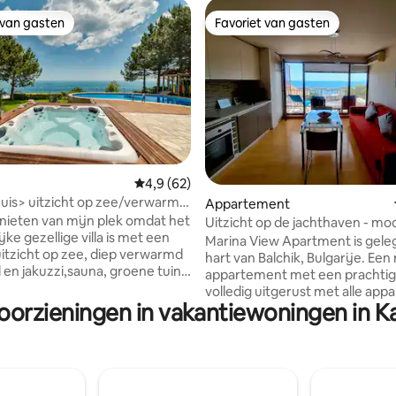
 van gasten
Favoriet van gasten
 van gasten
Favoriet van gasten
Gemiddelde beoordeling van 4,9 uit 5, 62 r
4,9 (62)
ling van 5 uit 5, 12 recensies
uis> uitzicht op zee/verwarmd
Appartement
 sauna/jakuzzi
enieten van mijn plek omdat het
Uitzicht op de jachthaven - m
jke gezellige villa is met een
perfecte locatie en volledig uit
Marina View Apartment is geleg
uitzicht op zee, diep verwarmd
hart van Balchik, Bulgarije. Een rustig
n jakuzzi,sauna, groene tuin ,
appartement met een prachtig 
 tuin ,buitenspeeltuin voor
volledig uitgerust met alle appa
BBQ-zone met meubels!Er is
voorzieningen in vakantiewoningen in 
u een aangenaam en onvergete
 in Italiaanse stijl
verblijf garanderen. Op 1 minu
machine,koel-vriescombinatie,
van de belangrijkste jachthave
ter, waterkokers,
waar je stranden, restaurants, 
n,oven/kookplaten
gelateria 's, verse bakkerij dire
ne, vaatwasser est), hoge
veel entertainment zowel overd