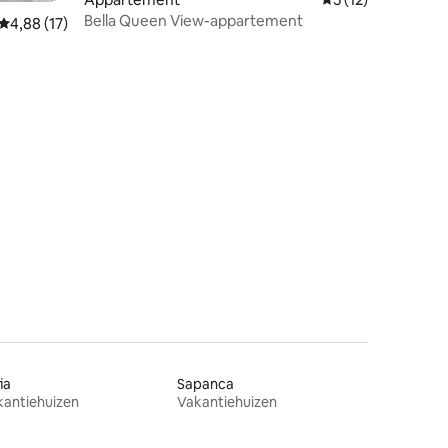
Bella Queen View-appartement
Gemiddelde beoordeling van 4,88 uit 5, 17 recensies
4,88 (17)
ecensies
ia
Sapanca
kantiehuizen
Vakantiehuizen