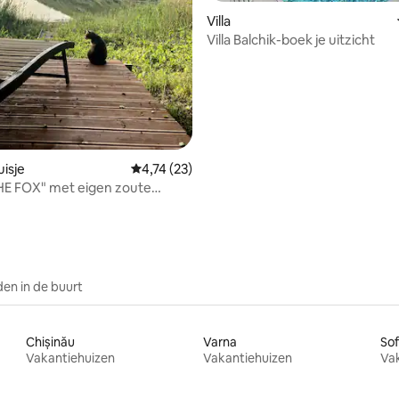
eling van 5 uit 5, 9 recensies
Villa
Villa Balchik-boek je uitzicht
isje
Gemiddelde beoordeling van 4,74 uit 5, 23 r
4,74 (23)
HE FOX" met eigen zoute
ot het meer
en in de buurt
Chișinău
Varna
Sof
Vakantiehuizen
Vakantiehuizen
Va