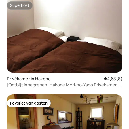
Superhost
Superhost
Privékamer in Hakone
Gemiddelde b
4,63 (8)
[Ontbijt inbegrepen] Hakone Mori-no-Yado Privékamer
"Katsura"
Favoriet van gasten
Favoriet van gasten