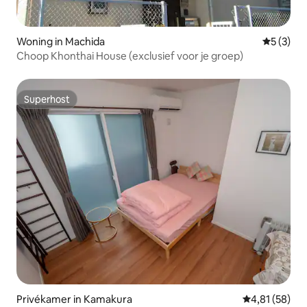
Woning in Machida
Gemiddeld
5 (3)
Choop Khonthai House (exclusief voor je groep)
Superhost
Superhost
Privékamer in Kamakura
Gemiddelde be
4,81 (58)