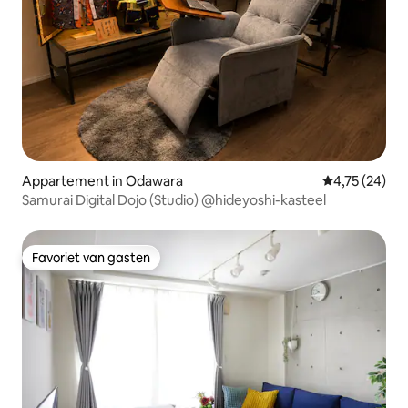
Appartement in Odawara
Gemiddelde be
4,75 (24)
Samurai Digital Dojo (Studio) @hideyoshi-kasteel
Favoriet van gasten
Favoriet van gasten