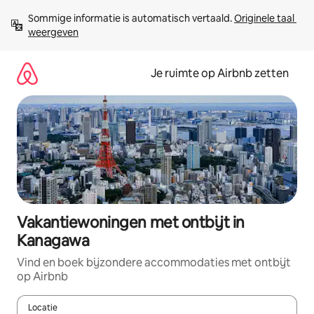
Ga
Sommige informatie is automatisch vertaald. 
Originele taal 
direct
weergeven
naar
inhoud
Je ruimte op Airbnb zetten
Vakantiewoningen met ontbijt in
Kanagawa
Vind en boek bijzondere accommodaties met ontbijt
op Airbnb
Locatie