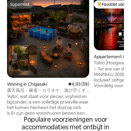
Superhost
Favoriet van g
Superhost
Topfavoriet van 
Appartement in Ot
Tokio [Hoogwaard
minuten van Hane
✨Ter ere van de n
slaapkamers voor e
MINPAKU 2026🎁 D
2-3 personen | Ha
inclusief zelfgemaa
Woning in Chigasaki
Gemiddelde beoordeling van 4,9
4,93 (59)
Shinjuku, Asakusa
Voordelig voor een
露天風呂・麻雀・カラオケ。遊び尽くす
korting✨ Ook idea
一棟貸切ヴィラ「AJITO茅ヶ崎」100m民
'Ajito', wat staat voor plezier, vrijheid en
koppels en gezinn
家なしで朝までOK
bijzonder, is een volledige privévilla waar
zakenreizen! ✈On
het komen hierheen het doel op zich
van Haneda Airpor
is.Er zijn geen woonhuizen binnen een
van het dichtstbij
Populaire voorzieningen voor
straal van 100 m, behalve het gebouw
winkelstraat met al
van de beheerder op het terrein. Het
ongeveer 500 met
accommodaties met ontbijt in
accommodatiegebouw en de
supermarkt zijn oo