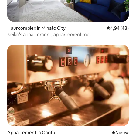
Huurcomplex in Minato City
Gemiddelde be
4,94 (48)
Keiko's appartement, appartement met
tweepersoonsbed en slaapbank
Appartement in Chofu
Nieuwe ac
Nieuw