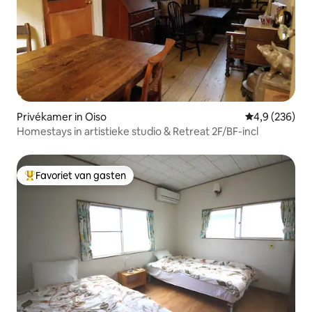
Privékamer in Oiso
Gemiddelde be
4,9 (236)
Homestays in artistieke studio & Retreat 2F/BF-incl
Favoriet van gasten
Topfavoriet van gasten