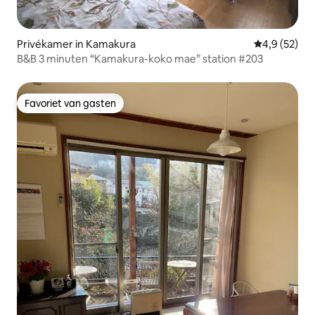
Privékamer in Kamakura
Gemiddelde b
4,9 (52)
B&B 3 minuten “Kamakura-koko mae” station #203
Favoriet van gasten
Favoriet van gasten