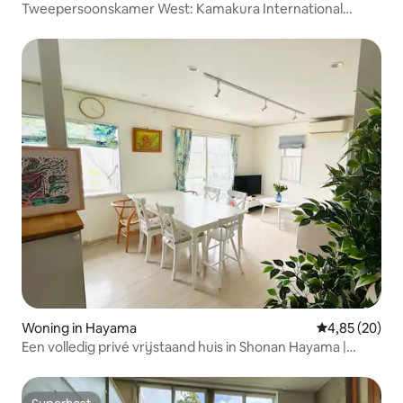
Tweepersoonskamer West: Kamakura International
House
Woning in Hayama
Gemiddelde be
4,85 (20)
Een volledig privé vrijstaand huis in Shonan Hayama |
Geschikt voor maximaal 12 personen | Gratis
parkeergelegenheid | Geniet van luxe aan zee voor
gezinnen, meidenreizen en werkvakanties