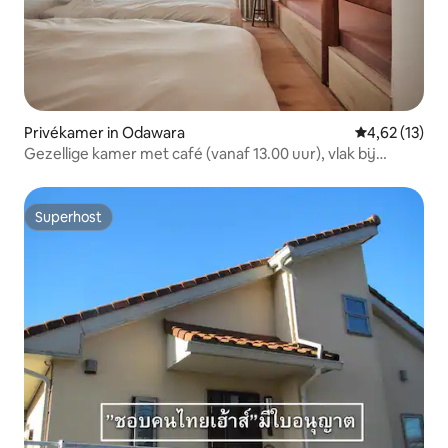
Privékamer in Odawara
Gemiddelde be
4,62 (13)
Gezellige kamer met café (vanaf 13.00 uur), vlak bij
Hakone｜Pension
Superhost
Superhost