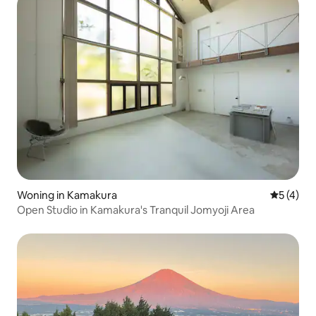
verblijf natuurlijk mee naar huis nemen.
Goede bereikbaar
[Speciaal zomerplezier] In de zomer kan
Shinagawa: 🚃 ong
het zwembad op verzoek van tevoren
Shibuya/Roppongi
worden voorbereid.Naast de shaved ice-
minuten Ueno/Asa
ervaring gemaakt met Sagami-
minuten Shinjuku/
diepwaterblokijs, kun je ook genieten
ongeveer 35 minu
van het splijten van watermeloenen en
uurs supermarkten
handvuurwerk. Je mag je eigen spullen
grote supermarkt 
meenemen. [Extra kosten] ・ Vroeg:
winkelstraat (8 mi
vanaf 12.00 uur / 1 persoon + 2.300 yen
warmwaterbronnen
(inclusief voorbereiding van het
zomerzwembad, reserveren
noodzakelijk) - Wijziging in het aantal
gasten: ±5.750 yen voor elke extra of
minder persoon ・ Inchecken in het
Woning in Kamakura
Gemiddeld
5 (4)
accommodatiegebouw: vanaf 15.00 uur
Open Studio in Kamakura's Tranquil Jomyoji Area
- Buitenvuren mogen worden gebruikt
tot 22.00 uur ・ Je kunt tot het
uitchecken vrij gebruik maken van de
amusementsfaciliteiten in de
accommodatie.