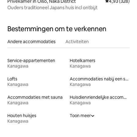
Privékamer in Oiso, Naka District
Gemiddelde beo
4,93 (328)
Ouders traditioneel Japans huis incl ontbijt
Bestemmingen om te verkennen
Andere accommodaties
Activiteiten
Service-appartementen
Hotelkamers
Kanagawa
Kanagawa
Lofts
Accommodaties nabij een strand
Kanagawa
Kanagawa
Accommodaties met sauna
Huisdiervriendelijke accommodaties
Kanagawa
Kanagawa
Houten huisjes
Toon meer
Kanagawa