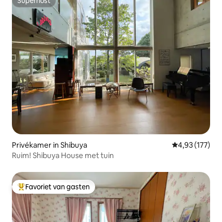
Superhost
Superhost
Privékamer in Shibuya
Gemiddelde beo
4,93 (177)
Ruim! Shibuya House met tuin
Favoriet van gasten
Topfavoriet van gasten