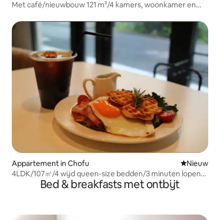
Met café/nieuwbouw 121 m²/4 kamers, woonkamer en
eetkamer/wijde queensize bedden 3 stuks, dubbele
bedden 2 stuks/3 minuten lopen van station
Chofu/Shindaiji
Appartement in Chofu
Nieuwe ac
Nieuw
4LDK/107㎡/4 wijd queen-size bedden/3 minuten lopen
Bed & breakfasts met ontbijt
van station Chofu/