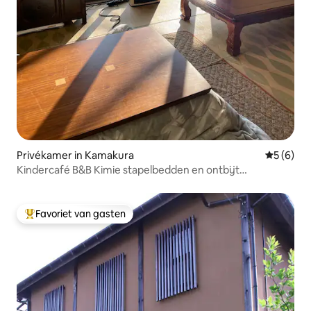
Privékamer in Kamakura
Gemiddeld
5 (6)
Kindercafé B&B Kimie stapelbedden en ontbijt
inbegrepen
Favoriet van gasten
Topfavoriet van gasten