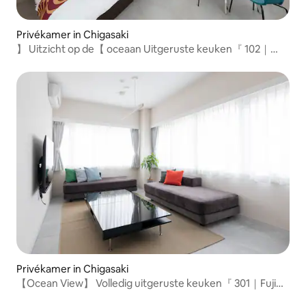
Privékamer in Chigasaki
】 Uitzicht op de【 oceaan Uitgeruste keuken『 102｜
Zee』 8ppl
Privékamer in Chigasaki
【Ocean View】 Volledig uitgeruste keuken『 301｜Fuji』
5ppl