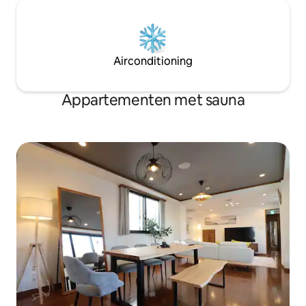
afspoelen gaan en daarna weer
gemak combineer
genieten van de bries na je saunasessie.
minuten lopen van
De woonkamer is uitgerust met
bushalte.Er zijn o
vloerverwarming, dus het is zelfs bij
verspreid over he
koud weer comfortabel. ■ Belangrijkste
een handige locati
Airconditioning
faciliteiten Volledige renovatie: verfijnd
je te verplaatsen,
interieur door een professionele
bent door de rust 
ontwerper ・Onsen: Ninodaira Onsen,
Appartementen met sauna
bekend om zijn huidbevorderende
eigenschappen Barbecuefaciliteiten:
Volledig uitgerust met een authentieke
BBQ-grill Vreugdevuurruimte: Ontspan's
nachts rond het kampvuur • Projector:
geniet van films op een groot scherm ・
Sauna en waterbad: sauna en waterbad
beschikbaar voor gebruik ・Kamer in
Japanse stijl: een kamer in Japanse stijl
met tatamimatten voor een traditionele
Japanse sfeer ・Voorzieningen voor
kinderen: wij bieden een kinderstoel,
kinderservies, futons, speelgoed, enz.