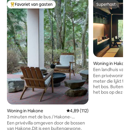
Favoriet van gasten
Superhost
Topfavoriet van gasten
Superhost
Woning in Hakone
Een landhuis van 1
ligt | Kunst, sauna
Een privéwoning v
meter die lijkt te 
het bos. Buiten het
het bos op dezelf
bomen.Wanneer je 
word je omhuld do
openheid, alsof je i
Woning in Hakone
Gemiddelde beoordeling van 4,89
4,89 (112)
Warmwaterbad en
3 minuten met de bus / Hakone-
het bos Het bad is
vakantiehuis / BBQ / kampvuur /
Een privévilla omgeven door de bossen
volwassenen en is
natuurlijke warmwaterbron / sauna /
van Hakone.Dit is een buitengewone,