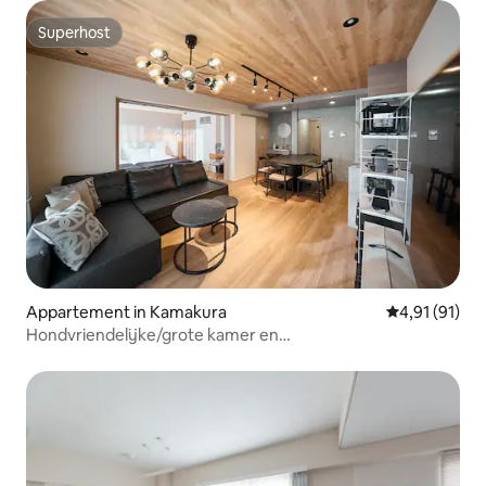
Superhost
Superhost
Appartement in Kamakura
Gemiddelde be
4,91 (91)
Hondvriendelijke/grote kamer en
terras/Enoshima&Kamakura