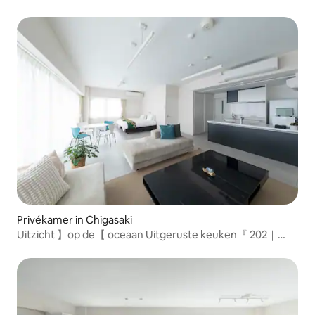
Familie』 5ppl
Privékamer in Chigasaki
Uitzicht 】op de【 oceaan Uitgeruste keuken『 202｜
Zuiden』 8ppl