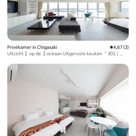
Privékamer in Chigasaki
Gemiddelde b
4,67 (3)
Uitzicht 】op de【 oceaan Uitgeruste keuken『 302｜
Pacific』 8ppl