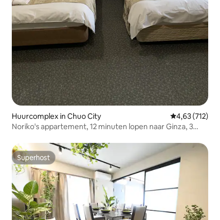
Huurcomplex in Chuo City
Gemiddelde beo
4,63 (712)
Noriko's appartement, 12 minuten lopen naar Ginza, 3
minuten lopen naar Tsukiji-station!Uitgerust met gratis
wifi, ...
Superhost
Superhost