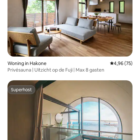
Woning in Hakone
Gemiddelde be
4,96 (75)
Privésauna | Uitzicht op de Fuji | Max 8 gasten
Superhost
Superhost