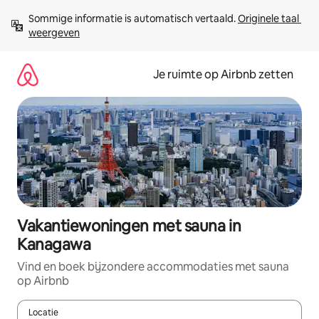
Ga
Sommige informatie is automatisch vertaald. 
Originele taal 
direct
weergeven
naar
inhoud
Je ruimte op Airbnb zetten
Vakantiewoningen met sauna in
Kanagawa
Vind en boek bijzondere accommodaties met sauna
op Airbnb
Locatie