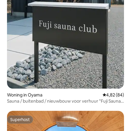
Woning in Oyama
Gemiddelde be
4,82 (84)
Sauna / buitenbad / nieuwbouw voor verhuur "Fuji Sauna
Club" / vlakbij outlet en snelweg
Superhost
Superhost