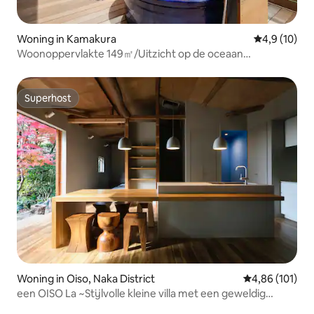
Woning in Kamakura
Gemiddelde b
4,9 (10)
Woonoppervlakte 149㎡/Uitzicht op de oceaan
Sauna/Kamakura・Enoshima
Superhost
Superhost
Woning in Oiso, Naka District
Gemiddelde beo
4,86 (101)
een OISO La ~Stijlvolle kleine villa met een geweldig
uitzicht!