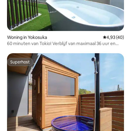
Woning in Yokosuka
Gemiddelde be
4,93 (40)
60 minuten van Tokio! Verblijf van maximaal 36 uur en
onbeperkt gebruik van een zeldzame sauna van
binnenlands cypres! BBQ en uitzicht op de oceaan
Superhost
Superhost