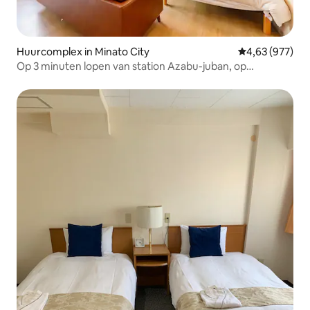
Huurcomplex in Minato City
Gemiddelde beo
4,63 (977)
Op 3 minuten lopen van station Azabu-juban, op
loopafstand van de Tokyo Tower en Roppongi, op 30
minuten van Haneda Airport, familie-appartement 701