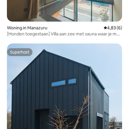
Woning in Manazuru
Gemiddelde b
4,83 (6)
[Honden toegestaan] Villa aan zee met sauna waar je met
huisdieren kunt verblijven [WITH SEA Manazuru A-
gebouw] ~ Yugawara/Atami ~
Superhost
Superhost