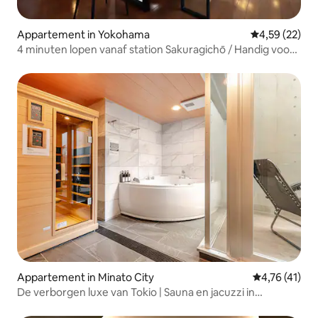
Appartement in Yokohama
Gemiddelde be
4,59 (22)
4 minuten lopen vanaf station Sakuragichō / Handig voor
sightseeing / Accommodatie voor maximaal 16 personen
/ Nomag / Slechts één groep per dag / Op loopafstand van
Minato Mirai
Appartement in Minato City
Gemiddelde be
4,76 (41)
De verborgen luxe van Tokio | Sauna en jacuzzi in
Motoazabu