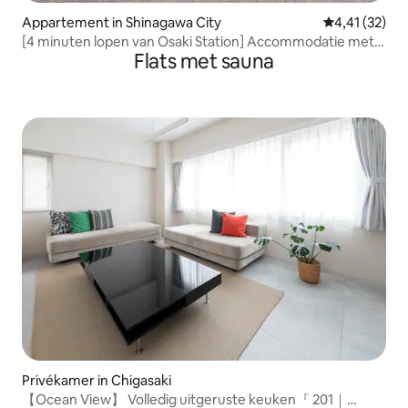
Appartement in Shinagawa City
Gemiddelde be
4,41 (32)
[4 minuten lopen van Osaki Station] Accommodatie met
Flats met sauna
sauna voor maximaal 14 personen
Privékamer in Chigasaki
【Ocean View】 Volledig uitgeruste keuken『 201｜