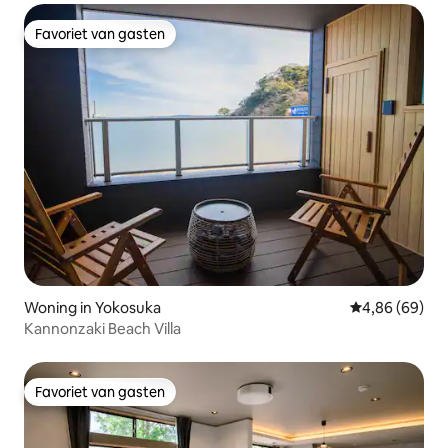
Favoriet van gasten
Favoriet van gasten
Woning in Yokosuka
Gemiddelde be
4,86 (69)
Kannonzaki Beach Villa
Favoriet van gasten
Favoriet van gasten