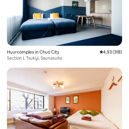
Huurcomplex in Chuo City
Gemiddelde beo
4,93 (318)
Section L Tsukiji, Saunasuite