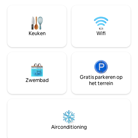
comfortabel en ontspannend te maken.
verblijf een beto
Het is een plek om gewoon te
biedt. Of je nu ge
ontspannen en tot rust te komen en te
koffie in de ochte
ontsnappen aan de gebruikelijke drukke
een dag vol verke
levensstijl en je zorgen achter te laten
zullen je bij elke 
een van de beste plekken van SL's alle
Keuken
Wifi
drie de kamers hebben airconditioning
foto 's meegenomen vanaf mijn
telefoon
Gratis parkeren op
Zwembad
het terrein
Airconditioning