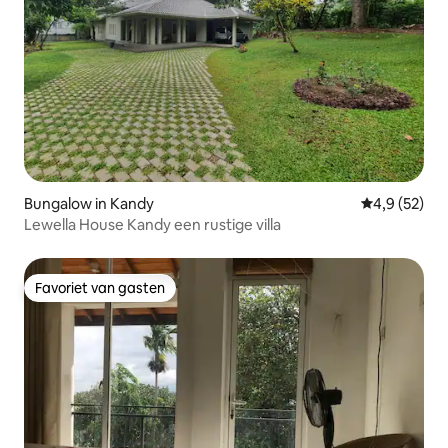
Bungalow in Kandy
Gemiddelde b
4,9 (52)
Lewella House Kandy een rustige villa
Favoriet van gasten
Favoriet van gasten