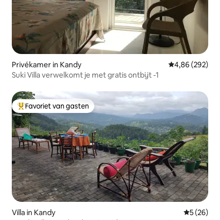
Privékamer in Kandy
Gemiddelde beo
4,86 (292)
Suki Villa verwelkomt je met gratis ontbijt -1
Favoriet van gasten
Topfavoriet van gasten
Villa in Kandy
Gemiddelde
5 (26)