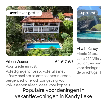
Favoriet van gasten
Superhost
Favoriet van gasten
Superhost
Villa in Kandy
Mooie 2Bed
Villa~Zwembad~B
Luxe 2BR Villa w
Villa in Digana
Gemiddelde beoordeling van 4,91
4,91 (197)
uitzicht en onge
Voor vrede en rust
voorzieningen op je wac
Volledig ingerichte stijlvolle villa met
de prachtige Hill C
infinity pool om te ontspannen in groene
Kandy City, beloof
bergen, schone luchtomgeving voor
ontworpen ruimte
volwassenen alleen ideaal voor koppels
verblijf voor je di
Populaire voorzieningen in
met een vleugje afzondering, maar toch
zijn naar comfort en stijl On
veilig in een omheinde beveiligde
doordrenkt met m
vakantiewoningen in Kandy Lake
gemeenschap wordt geleverd met een
terwijl we een spe
kok en conciërge om je verblijf erg
de bergen laten zi