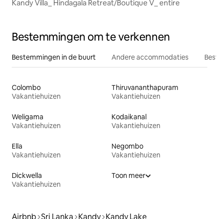
Kandy Villa_ Hindagala Retreat/Boutique V_ entire
Bestemmingen om te verkennen
Bestemmingen in de buurt
Andere accommodaties
Best
Colombo
Thiruvananthapuram
Vakantiehuizen
Vakantiehuizen
Weligama
Kodaikanal
Vakantiehuizen
Vakantiehuizen
Ella
Negombo
Vakantiehuizen
Vakantiehuizen
Dickwella
Toon meer
Vakantiehuizen
Airbnb
Sri Lanka
Kandy
Kandy Lake