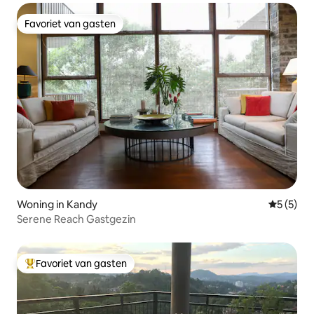
Favoriet van gasten
Favoriet van gasten
Woning in Kandy
Gemiddeld
5 (5)
Serene Reach Gastgezin
Favoriet van gasten
Topfavoriet van gasten