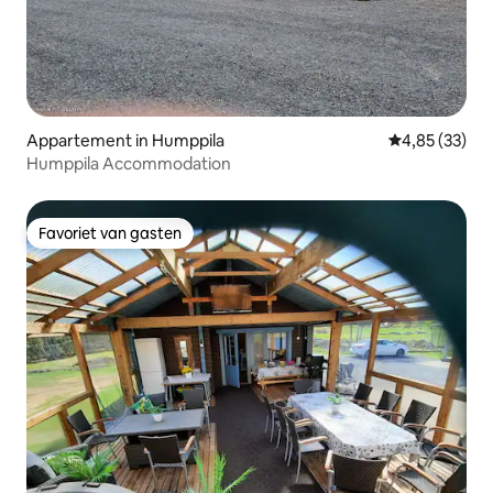
Appartement in Humppila
Gemiddelde be
4,85 (33)
Humppila Accommodation
Favoriet van gasten
Favoriet van gasten