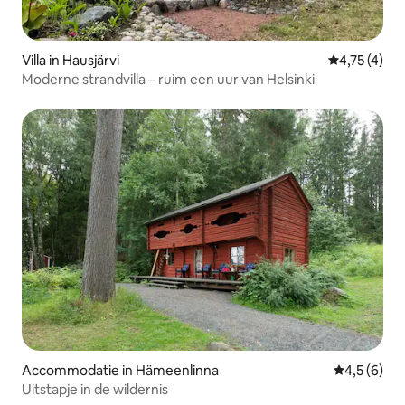
Villa in Hausjärvi
Gemiddelde b
4,75 (4)
Moderne strandvilla – ruim een uur van Helsinki
Accommodatie in Hämeenlinna
Gemiddelde 
4,5 (6)
Uitstapje in de wildernis