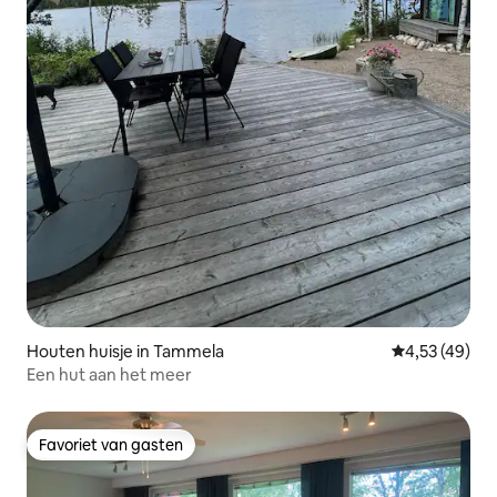
Houten huisje in Tammela
Gemiddelde be
4,53 (49)
Een hut aan het meer
Favoriet van gasten
Favoriet van gasten