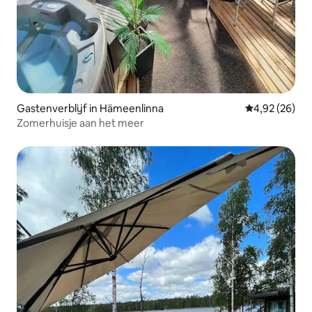
Gastenverblijf in Hämeenlinna
Gemiddelde be
4,92 (26)
Zomerhuisje aan het meer