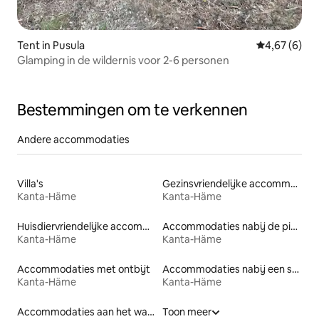
Tent in Pusula
Gemiddelde b
4,67 (6)
Glamping in de wildernis voor 2-6 personen
Bestemmingen om te verkennen
Andere accommodaties
Villa's
Gezinsvriendelijke accommodaties
Kanta-Häme
Kanta-Häme
Huisdiervriendelijke accommodaties
Accommodaties nabij de piste
Kanta-Häme
Kanta-Häme
Accommodaties met ontbijt
Accommodaties nabij een strand
Kanta-Häme
Kanta-Häme
Accommodaties aan het water
Toon meer