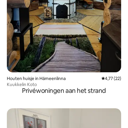
Houten huisje in Hämeenlinna
Gemiddelde be
4,77 (22)
Kuukkelin Koto
Privéwoningen aan het strand