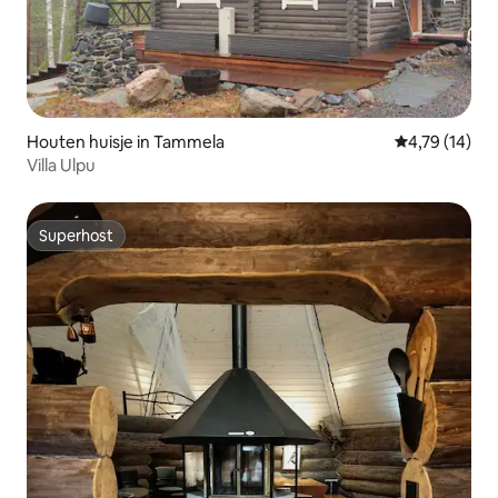
Houten huisje in Tammela
Gemiddelde be
4,79 (14)
Villa Ulpu
Superhost
Superhost