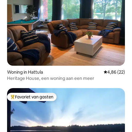
Woning in Hattula
Gemiddelde be
4,86 (22)
Heritage House, een woning aan een meer
Favoriet van gasten
Topfavoriet van gasten