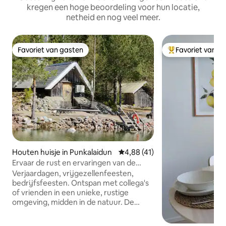
kregen een hoge beoordeling voor hun locatie,
netheid en nog veel meer.
Favoriet van gasten
Favoriet van g
Favoriet van gasten
Topfavoriet van 
Houten huisje in Punkalaidun
Gemiddelde beoordeling van 4,8
4,88 (41)
Ervaar de rust en ervaringen van de
natuur in Zuid-Finland.
Verjaardagen, vrijgezellenfeesten,
bedrijfsfeesten. Ontspan met collega's
of vrienden in een unieke, rustige
omgeving, midden in de natuur. De
ruimtes en de omgeving zijn zeer
geschikt voor het organiseren van