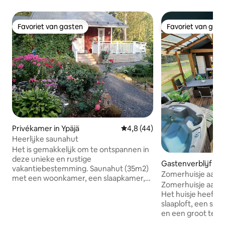
Favoriet van gasten
Favoriet van gas
Favoriet van gasten
Favoriet van gas
Privékamer in Ypäjä
Gemiddelde beoordeling van 4,
4,8 (44)
Heerlijke saunahut
Het is gemakkelijk om te ontspannen in
deze unieke en rustige
Gastenverblijf in
vakantiebestemming. Saunahut (35m2)
na
Zomerhuisje aan 
met een woonkamer, een slaapkamer,
Zomerhuisje aan d
een sauna en een hal. De woonkamer
Het huisje heeft 
heeft een koelkast, magnetron,
slaaploft, een sa
waterkoker, koffiezetapparaat,
en een groot terr
sodastream, open haard, tv, radio en
een tweepersoon