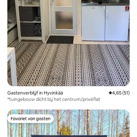
Gastenverblijf in Hyvinkää
Gemiddelde be
4,65 (51)
*tuingebouw dicht bij het centrum/privéflat
Favoriet van gasten
Favoriet van gasten