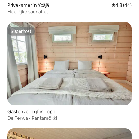
Privékamer in Ypäjä
Gemiddelde b
4,8 (44)
Heerlijke saunahut
Superhost
Superhost
Gastenverblijf in Loppi
De Terwa - Rantamökki