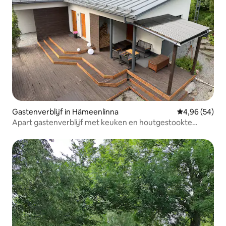
Gastenverblijf in Hämeenlinna
Gemiddelde be
4,96 (54)
Apart gastenverblijf met keuken en houtgestookte
sauna