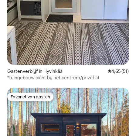
Gastenverblijf in Hyvinkää
Gemiddelde be
4,65 (51)
*tuingebouw dicht bij het centrum/privéflat
Favoriet van gasten
Favoriet van gasten