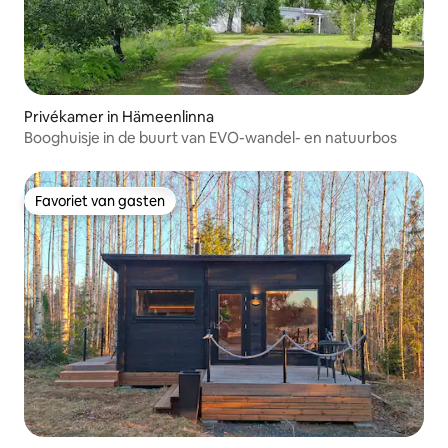
Privékamer in Hämeenlinna
Booghuisje in de buurt van EVO-wandel- en natuurbos
Favoriet van gasten
Favoriet van gasten