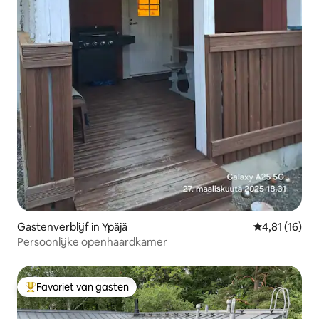
Gastenverblijf in Ypäjä
Gemiddelde be
4,81 (16)
Persoonlijke openhaardkamer
Favoriet van gasten
Topfavoriet van gasten