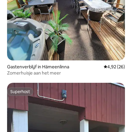
Gastenverblijf in Hämeenlinna
Gemiddelde be
4,92 (26)
Zomerhuisje aan het meer
Superhost
Superhost