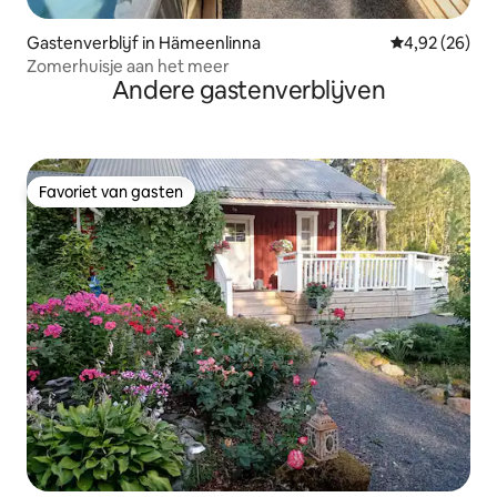
Gastenverblijf in Hämeenlinna
Gemiddelde be
4,92 (26)
Zomerhuisje aan het meer
Andere gastenverblijven
Favoriet van gasten
Favoriet van gasten