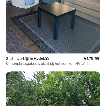
Gastenverblijf in Hyvinkää
Gemiddelde be
4,78 (99)
Binnenplaatsgebouw dicht bij het centrum/Privéflat