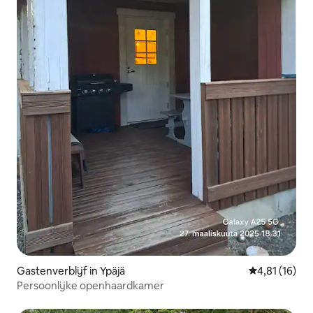
Gastenverblijf in Ypäjä
Gemiddelde be
4,81 (16)
Persoonlijke openhaardkamer