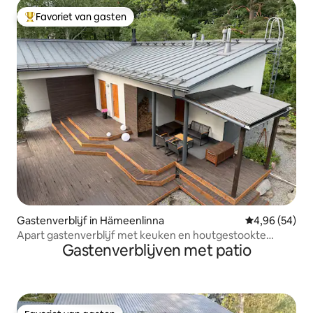
Favoriet van gasten
Topfavoriet van gasten
Gastenverblijf in Hämeenlinna
Gemiddelde be
4,96 (54)
Apart gastenverblijf met keuken en houtgestookte
Gastenverblijven met patio
sauna