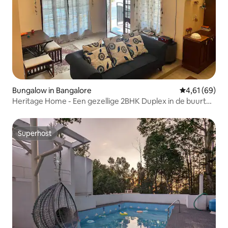
Bungalow in Bangalore
Gemiddelde be
4,61 (69)
Heritage Home - Een gezellige 2BHK Duplex in de buurt
van BTM Lake
Superhost
Superhost