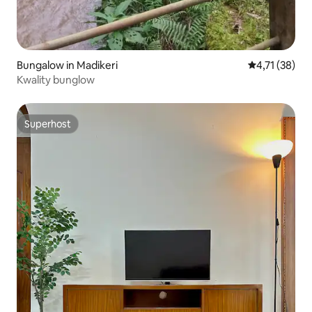
Bungalow in Madikeri
Gemiddelde be
4,71 (38)
Kwality bunglow
Superhost
Superhost