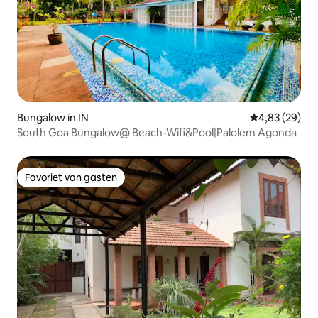
Bungalow in IN
Gemiddelde be
4,83 (29)
South Goa Bungalow@ Beach-Wifi&Pool|Palolem Agonda
Favoriet van gasten
Favoriet van gasten