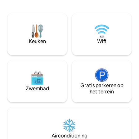
10 minuten van Prestige Horse Riding
bioscoopcentra. H
Academy & District Arena, de beste
zakenreizigers al
concertlocatie van Bangalore. 5 minuten
snelle toegang to
van ToTheTee Golf Academy, Harrow
topziekenhuizen zo
International School Conciërges ter
Opmerking: parke
plaatse. 24-uursbeveiliging.
op aanvraag, dus l
Huisdiervriendelijk. Superhost. 100+
tevoren laten weten) Kosten voor
Keuken
Wifi
verblijven. Niets anders in de buurt dat
inchecken Rs - 100
ermee te vergelijken is.
beschikbaarheid)
Gratis parkeren op
Zwembad
het terrein
Airconditioning