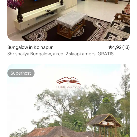
Bungalow in Kolhapur
Gemiddelde be
4,92 (13)
Shrishailya Bungalow, airco, 2 slaapkamers, GRATIS
parkeerplaats voor 2 SUV’s
Superhost
Superhost