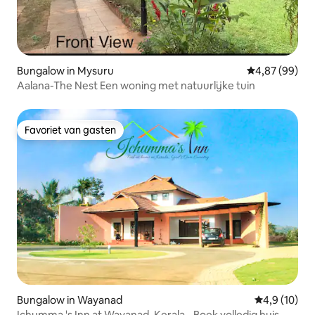
Bungalow in Mysuru
Gemiddelde be
4,87 (99)
Aalana-The Nest Een woning met natuurlijke tuin
Favoriet van gasten
Favoriet van gasten
Bungalow in Wayanad
Gemiddelde b
4,9 (10)
Ichumma 's Inn at Wayanad, Kerala - Boek volledig huis