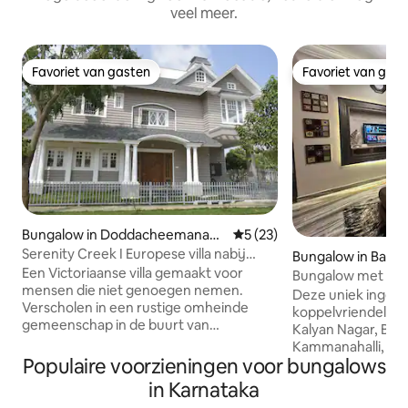
veel meer.
Favoriet van gasten
Favoriet van gas
Favoriet van gasten
Favoriet van gas
Bungalow in Doddacheemanaha
Gemiddelde beoordeling van 
5 (23)
lli
Serenity Creek I Europese villa nabij
Bungalow in Banga
luchthaven BLR
Een Victoriaanse villa gemaakt voor
Bungalow met 2 sl
mensen die niet genoegen nemen.
Bangalore
Deze uniek ingeric
Verscholen in een rustige omheinde
koppelvriendelijk
gemeenschap in de buurt van
Kalyan Nagar, Beng
Yelahanka, Noord-Bangalore. Drie
Kammanahalli, HR
slaapkamers. Maximaal acht gasten. De
Populaire voorzieningen voor bungalows
Banasawadi. Omringd door de beste
hele woning is van jou. 10 minuten van
restaurants, cafés
in Karnataka
de luchthaven Kempegowda, geen tol.
coffeeshops, stre