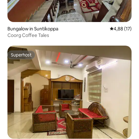
Bungalow in Suntikoppa
Gemiddelde be
4,88 (17)
Coorg Coffee Tales
Superhost
Superhost