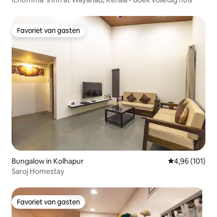
Favoriet van gasten
Favoriet van gasten
Bungalow in Kolhapur
Gemiddelde beo
4,96 (101)
Saroj Homestay
Favoriet van gasten
Favoriet van gasten