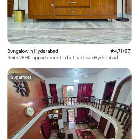
Bungalow in Hyderabad
Gemiddelde be
4,71 (87)
Ruim 2BHK-appartement in het hart van Hyderabad
Superhost
Superhost