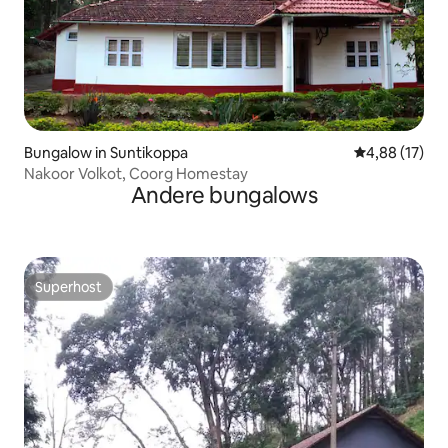
Bungalow in Suntikoppa
Gemiddelde be
4,88 (17)
Nakoor Volkot, Coorg Homestay
Andere bungalows
Superhost
Superhost