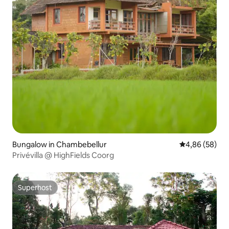
Bungalow in Chambebellur
Gemiddelde be
4,86 (58)
Privévilla @ HighFields Coorg
Superhost
Superhost