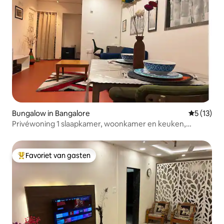
Bungalow in Bangalore
Gemiddelde
5 (13)
Privéwoning 1 slaapkamer, woonkamer en keuken,
begane grond |HSR Sector 1 |NIFT| 100 Mbps
Favoriet van gasten
Topfavoriet van gasten