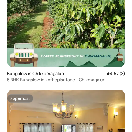
Bungalow in Chikkamagaluru
Gemiddelde b
4,67 (3)
5 BHK Bungalow in koffieplantage - Chikmagalur
Superhost
Superhost