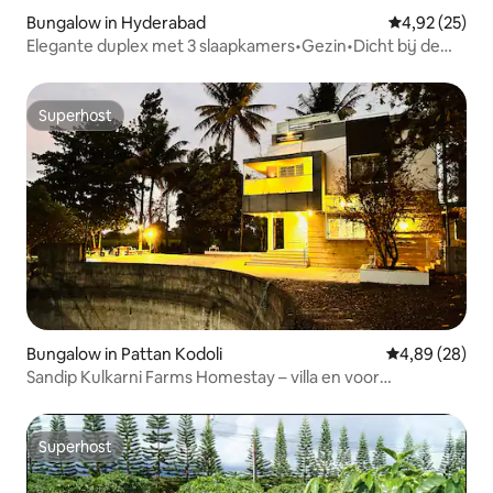
Bungalow in Hyderabad
Gemiddelde be
4,92 (25)
Elegante duplex met 3 slaapkamers•Gezin•Dicht bij de
metro•Verblijf voor bruiloften
Superhost
Superhost
Bungalow in Pattan Kodoli
Gemiddelde be
4,89 (28)
Sandip Kulkarni Farms Homestay – villa en voor
evenementen
Superhost
Superhost